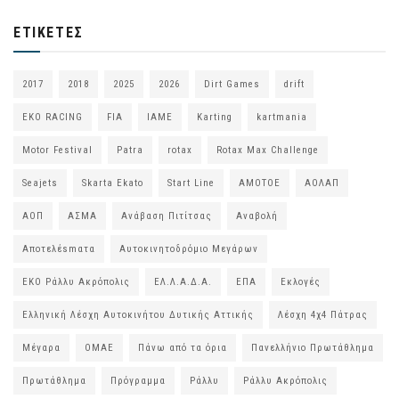
ΕΤΙΚΈΤΕΣ
2017
2018
2025
2026
Dirt Games
drift
EKO RACING
FIA
IAME
Karting
kartmania
Motor Festival
Patra
rotax
Rotax Max Challenge
Seajets
Skarta Ekato
Start Line
ΑΜΟΤΟΕ
ΑΟΛΑΠ
ΑΟΠ
ΑΣΜΑ
Ανάβαση Πιτίτσας
Αναβολή
Αποτελέsmατα
Αυτοκινητοδρόμιο Μεγάρων
ΕΚΟ Ράλλυ Ακρόπολις
ΕΛ.Λ.Α.Δ.Α.
ΕΠΑ
Εκλογές
Ελληνική Λέσχη Αυτοκινήτου Δυτικής Αττικής
Λέσχη 4χ4 Πάτρας
Μέγαρα
ΟΜΑΕ
Πάνω από τα όρια
Πανελλήνιο Πρωτάθλημα
Πρωτάθλημα
Πρόγραμμα
Ράλλυ
Ράλλυ Ακρόπολις