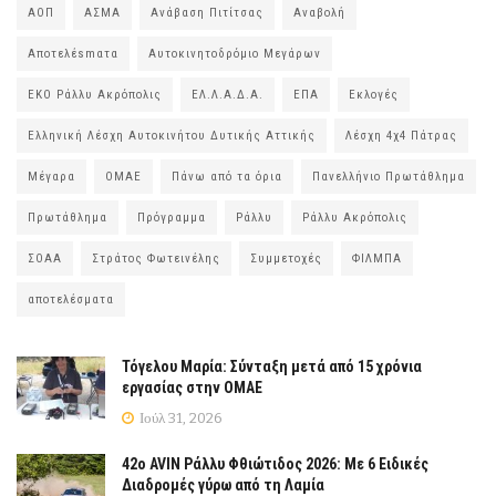
ΑΟΠ
ΑΣΜΑ
Ανάβαση Πιτίτσας
Αναβολή
Αποτελέsmατα
Αυτοκινητοδρόμιο Μεγάρων
ΕΚΟ Ράλλυ Ακρόπολις
ΕΛ.Λ.Α.Δ.Α.
ΕΠΑ
Εκλογές
Ελληνική Λέσχη Αυτοκινήτου Δυτικής Αττικής
Λέσχη 4χ4 Πάτρας
Μέγαρα
ΟΜΑΕ
Πάνω από τα όρια
Πανελλήνιο Πρωτάθλημα
Πρωτάθλημα
Πρόγραμμα
Ράλλυ
Ράλλυ Ακρόπολις
ΣΟΑΑ
Στράτος Φωτεινέλης
Συμμετοχές
ΦΙΛΜΠΑ
αποτελέσματα
Τόγελου Μαρία: Σύνταξη μετά από 15 χρόνια
εργασίας στην ΟΜΑΕ
Ιούλ 31, 2026
42ο AVIN Ράλλυ Φθιώτιδος 2026: Με 6 Ειδικές
Διαδρομές γύρω από τη Λαμία