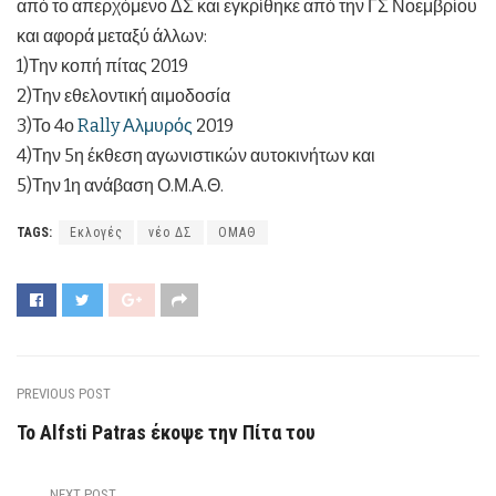
από το απερχόμενο ΔΣ και εγκρίθηκε από την ΓΣ Νοεμβρίου
και αφορά μεταξύ άλλων:
1)Την κοπή πίτας 2019
2)Την εθελοντική αιμοδοσία
3)Το 4ο
Rally Αλμυρός
2019
4)Την 5η έκθεση αγωνιστικών αυτοκινήτων και
5)Την 1η ανάβαση Ο.Μ.Α.Θ.
TAGS:
Εκλογές
νέο ΔΣ
ΟΜΑΘ
PREVIOUS POST
Το Alfsti Patras έκοψε την Πίτα του
NEXT POST