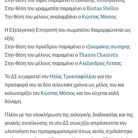
Στην θέση του ταμία παραμένει ο Θανάσης Τσιτσιγιάννης
Στην θέση του γραμματέα παραμένει ο
Kostas Stellos
Την θέση του μέλους αναλαμβάνει ο
Κώστας Μόσιος
Η Εξελεγκτική Επιτροπή του σωματείου διαμορφώνεται ως
εξής:
Στην θέση του προέδρου παραμένει ο
τζιουμακης σωτηρης
Στην θέση του μέλους παραμένει ο
Thanos Chasiotis
Στην θέση του μέλους παραμένει ο
Αλεξανδρος Λετσας
Το ΔΣ ευχαριστεί τον
Ηλίας Τριανταφύλλου
για την
προσφορά του τα δύο τελευταία χρόνια ως μέλος του και
καλωσορίζει τον
Κώστας Μόσιος
και του εύχεται καλή
δύναμη.
Πλέον με την ολοκλήρωση της εκλογικής διαδικασίας και της
γενικής συνέλευσης το νέο ΔΣ συνεχίζει απρόσκοπτα την
υλοποίηση του προγραμματισμού όπως αυτός σχεδιάστηκε