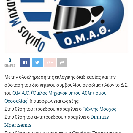
0
SHARES
Με την ολοκλήρωση της εκλογικής διαδικασίας και την
σύσταση του διοικητικού συμβουλίου σε σώμα πλέον το Δ.Σ.
του
Ο.Μ.Α.Θ. (Όμιλος Μηχανοκίνητου Αθλητισμού
Θεσσαλίας)
διαμορφώνεται ως εξής:
Στην θέση του προέδρου παραμένει ο
Γιάννης Μόσχος
Στην θέση του αντιπροέδρου παραμένει ο
Dimitris
Mpertzemis