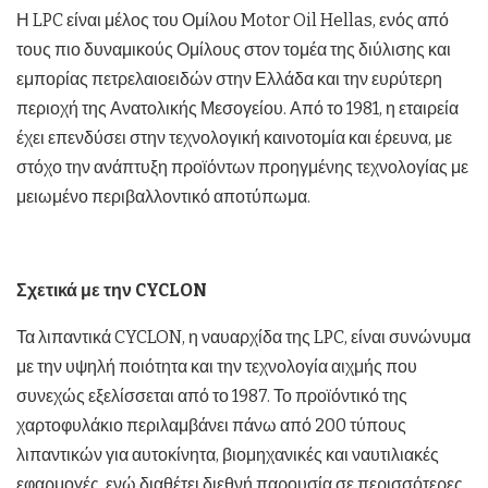
Η LPC είναι μέλος του Ομίλου Motor Oil Hellas, ενός από
τους πιο δυναμικούς Ομίλους στον τομέα της διύλισης και
εμπορίας πετρελαιοειδών στην Ελλάδα και την ευρύτερη
περιοχή της Ανατολικής Μεσογείου. Από το 1981, η εταιρεία
έχει επενδύσει στην τεχνολογική καινοτομία και έρευνα, με
στόχο την ανάπτυξη προϊόντων προηγμένης τεχνολογίας με
μειωμένο περιβαλλοντικό αποτύπωμα.
Σχετικά με την
CYCLON
Τα λιπαντικά CYCLON, η ναυαρχίδα της LPC, είναι συνώνυμα
με την υψηλή ποιότητα και την τεχνολογία αιχμής που
συνεχώς εξελίσσεται από το 1987. Το προϊόντικό της
χαρτοφυλάκιο περιλαμβάνει πάνω από 200 τύπους
λιπαντικών για αυτοκίνητα, βιομηχανικές και ναυτιλιακές
εφαρμογές, ενώ διαθέτει διεθνή παρουσία σε περισσότερες