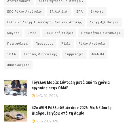
Αποτελέsmατα
Αυτοκινητοδρόμιο Μεγάρων
ΕΚΟ Ράλλυ Ακρόπολις
ΕΛ.Λ.Α.Δ.Α.
ΕΠΑ
Εκλογές
Ελληνική Λέσχη Αυτοκινήτου Δυτικής Αττικής
Λέσχη 4χ4 Πάτρας
Μέγαρα
ΟΜΑΕ
Πάνω από τα όρια
Πανελλήνιο Πρωτάθλημα
Πρωτάθλημα
Πρόγραμμα
Ράλλυ
Ράλλυ Ακρόπολις
ΣΟΑΑ
Στράτος Φωτεινέλης
Συμμετοχές
ΦΙΛΜΠΑ
αποτελέσματα
Τόγελου Μαρία: Σύνταξη μετά από 15 χρόνια
εργασίας στην ΟΜΑΕ
Ιούλ 31, 2026
42ο AVIN Ράλλυ Φθιώτιδος 2026: Με 6 Ειδικές
Διαδρομές γύρω από τη Λαμία
Ιούλ 29, 2026