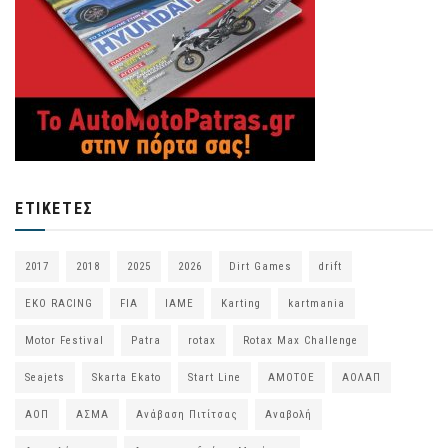
ΕΤΙΚΈΤΕΣ
2017
2018
2025
2026
Dirt Games
drift
EKO RACING
FIA
IAME
Karting
kartmania
Motor Festival
Patra
rotax
Rotax Max Challenge
Seajets
Skarta Ekato
Start Line
ΑΜΟΤΟΕ
ΑΟΛΑΠ
ΑΟΠ
ΑΣΜΑ
Ανάβαση Πιτίτσας
Αναβολή