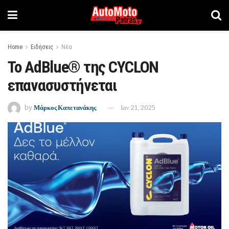
Home
Ειδήσεις
Νέα
Το AdBlue® της CYCLON
επανασυστήνεται
by
Μάρκος Καπετανάκης
Ιαν 21, 2025