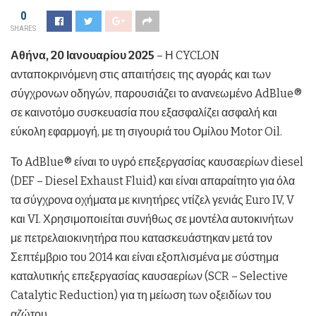
0
SHARES
Αθήνα, 20 Ιανουαρίου 2025
– Η CYCLON
ανταποκρινόμενη στις απαιτήσεις της αγοράς και των
σύγχρονων οδηγών, παρουσιάζει το ανανεωμένο AdBlue®
σε καινοτόμο συσκευασία που εξασφαλίζει ασφαλή και
εύκολη εφαρμογή, με τη σιγουριά του Ομίλου Motor Oil.
Το AdBlue® είναι το υγρό επεξεργασίας καυσαερίων diesel
(DEF – Diesel Exhaust Fluid) και είναι απαραίτητο για όλα
τα σύγχρονα οχήματα με κινητήρες ντίζελ γενιάς Euro IV, V
και VI. Χρησιμοποιείται συνήθως σε μοντέλα αυτοκινήτων
με πετρελαιοκινητήρα που κατασκευάστηκαν μετά τον
Σεπτέμβριο του 2014 και είναι εξοπλισμένα με σύστημα
καταλυτικής επεξεργασίας καυσαερίων (SCR – Selective
Catalytic Reduction) για τη μείωση των οξειδίων του
αζώτου.