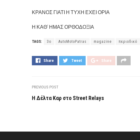
ΚΡΑΝΟΣ ΓΙΑΤΙ Η ΤΥΧΗ ΕΧΕΙ ΟΡΙΑ
Η ΚΑΘ’ ΗΜΑΣ ΟΡΘΟΔΟΞΙΑ
TAGS:
3ο
AutoMotoPatras
magazine
περιοδικό
Share
Tweet
Share
PREVIOUS POST
Η Δέλτα Καρ στο Street Relays