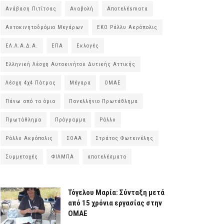
Ανάβαση Πιτίτσας
Αναβολή
Αποτελέsmατα
Αυτοκινητοδρόμιο Μεγάρων
ΕΚΟ Ράλλυ Ακρόπολις
ΕΛ.Λ.Α.Δ.Α.
ΕΠΑ
Εκλογές
Ελληνική Λέσχη Αυτοκινήτου Δυτικής Αττικής
Λέσχη 4χ4 Πάτρας
Μέγαρα
ΟΜΑΕ
Πάνω από τα όρια
Πανελλήνιο Πρωτάθλημα
Πρωτάθλημα
Πρόγραμμα
Ράλλυ
Ράλλυ Ακρόπολις
ΣΟΑΑ
Στράτος Φωτεινέλης
Συμμετοχές
ΦΙΛΜΠΑ
αποτελέσματα
Τόγελου Μαρία: Σύνταξη μετά
από 15 χρόνια εργασίας στην
ΟΜΑΕ