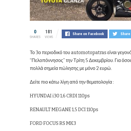
0
181
Share on Facebook
Share 
SHARES
VIEWS
Το 3ο περιοδικό του automotopatras είναι γεγον
“Πελοπόννησος” την Τρίτη 5 Δεκεμβρίου. Για όσου
πολλά σημεία πώλησης με μόνο 2 ευρώ.
Δείτε πιο κάτω λίγη από την θεματολογία :
HYUNDAI i30 1,6 CRDI 110ps
RENAULT MEGANE 1,5 DCI 110ps
FORD FOCUS RS MK3