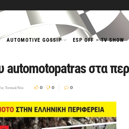
AUTOMOTIVE GOSSIP
ESP OFF – TV SHOW
υ automotopatras στα πε
0
0
0
έα
,
Τοπικά Νέα