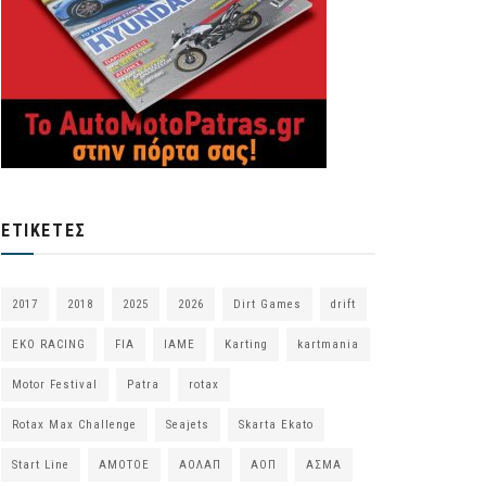
ΕΤΙΚΈΤΕΣ
2017
2018
2025
2026
Dirt Games
drift
EKO RACING
FIA
IAME
Karting
kartmania
Motor Festival
Patra
rotax
Rotax Max Challenge
Seajets
Skarta Ekato
Start Line
ΑΜΟΤΟΕ
ΑΟΛΑΠ
ΑΟΠ
ΑΣΜΑ