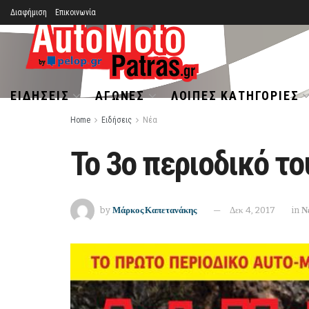
Διαφήμιση
Επικοινωνία
ΕΙΔΉΣΕΙΣ
ΑΓΏΝΕΣ
ΛΟΙΠΈΣ ΚΑΤΗΓΟΡΊΕΣ
Home
Ειδήσεις
Νέα
Το 3ο περιοδικό το
by
Μάρκος Καπετανάκης
Δεκ 4, 2017
in
Ν