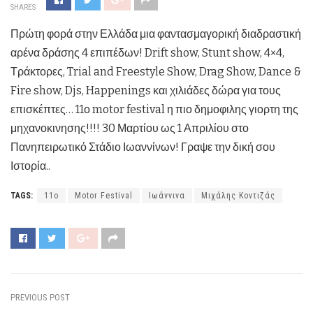
SHARES
Πρώτη φορά στην Ελλάδα μια φαντασμαγορική διαδραστική
αρένα δράσης 4 επιπέδων! Drift show, Stunt show, 4×4,
Τράκτορες, Trial and Freestyle Show, Drag Show, Dance &
Fire show, Djs, Happenings και χιλιάδες δώρα για τους
επισκέπτες… 11ο motor festival η πιο δημοφιλης γιορτη της
μηχανοκινησης!!!! 30 Μαρτίου ως 1 Απριλίου στο
Πανηπειρωτικό Στάδιο Ιωαννίνων! Γραψε την δική σου
Ιστορία..
TAGS:
11o
Motor Festival
Ιωάννινα
Μιχάλης Κοντιζάς
PREVIOUS POST