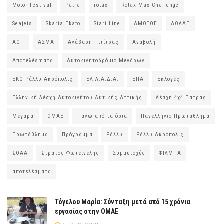
Motor Festival
Patra
rotax
Rotax Max Challenge
Seajets
Skarta Ekato
Start Line
ΑΜΟΤΟΕ
ΑΟΛΑΠ
ΑΟΠ
ΑΣΜΑ
Ανάβαση Πιτίτσας
Αναβολή
Αποτελέsmατα
Αυτοκινητοδρόμιο Μεγάρων
ΕΚΟ Ράλλυ Ακρόπολις
ΕΛ.Λ.Α.Δ.Α.
ΕΠΑ
Εκλογές
Ελληνική Λέσχη Αυτοκινήτου Δυτικής Αττικής
Λέσχη 4χ4 Πάτρας
Μέγαρα
ΟΜΑΕ
Πάνω από τα όρια
Πανελλήνιο Πρωτάθλημα
Πρωτάθλημα
Πρόγραμμα
Ράλλυ
Ράλλυ Ακρόπολις
ΣΟΑΑ
Στράτος Φωτεινέλης
Συμμετοχές
ΦΙΛΜΠΑ
αποτελέσματα
Τόγελου Μαρία: Σύνταξη μετά από 15 χρόνια
εργασίας στην ΟΜΑΕ