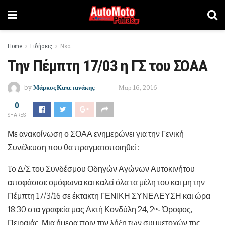
Home
Ειδήσεις
Νέα
Την Πέμπτη 17/03 η ΓΣ του ΣΟΑΑ
by
Μάρκος Καπετανάκης
Μαρ 16, 2016
0
SHARES
Με ανακοίνωση ο ΣΟΑΑ ενημερώνει για την Γενική
Συνέλευση που θα πραγματοποιηθεί :
To Δ/Σ του Συνδέσμου Οδηγών Αγώνων Αυτοκινήτου
αποφάσισε ομόφωνα και καλεί όλα τα μέλη του και μη την
Πέμπτη 17/3/16 σε έκτακτη ΓΕΝΙΚΗ ΣΥΝΕΛΕΥΣΗ και ώρα
18:30 στα γραφεία μας Ακτή Κονδύλη 24, 2
Όροφος,
ος
Πειραιάς. Μια ήμερα πριν την λήξη των συμμετοχών της