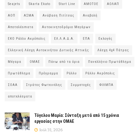
Seajets
Skarta Ekato
Start Line
ΑΜΟΤΟΕ
ΑΟΛΑΠ
ΑΟΠ
ΑΣΜΑ
Ανάβαση Πιτίτσας
Αναβολή
Αποτελέsmατα
Αυτοκινητοδρόμιο Μεγάρων
ΕΚΟ Ράλλυ Ακρόπολις
ΕΛ.Λ.Α.Δ.Α.
ΕΠΑ
Εκλογές
Ελληνική Λέσχη Αυτοκινήτου Δυτικής Αττικής
Λέσχη 4χ4 Πάτρας
Μέγαρα
ΟΜΑΕ
Πάνω από τα όρια
Πανελλήνιο Πρωτάθλημα
Πρωτάθλημα
Πρόγραμμα
Ράλλυ
Ράλλυ Ακρόπολις
ΣΟΑΑ
Στράτος Φωτεινέλης
Συμμετοχές
ΦΙΛΜΠΑ
αποτελέσματα
Τόγελου Μαρία: Σύνταξη μετά από 15 χρόνια
εργασίας στην ΟΜΑΕ
Ιούλ 31, 2026