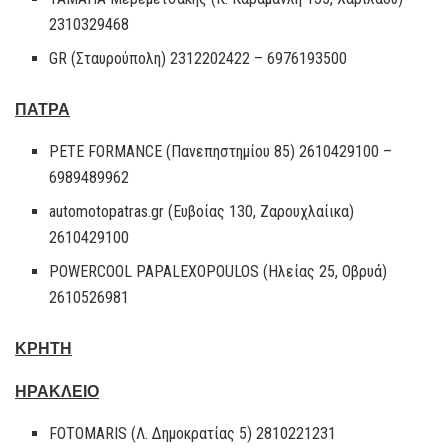
2310329468
GR (Σταυρούπολη) 2312202422 – 6976193500
ΠΑΤΡΑ
PETE FORMANCE (Πανεπηστημίου 85) 2610429100 –
6989489962
automotopatras.gr (Ευβοίας 130, Ζαρουχλαίικα)
2610429100
POWERCOOL PAPALEXOPOULOS (Ηλείας 25, Οβρυά)
2610526981
ΚΡΗΤΗ
ΗΡΑΚΛΕΙΟ
FOTOMARIS (Λ. Δημοκρατίας 5) 2810221231