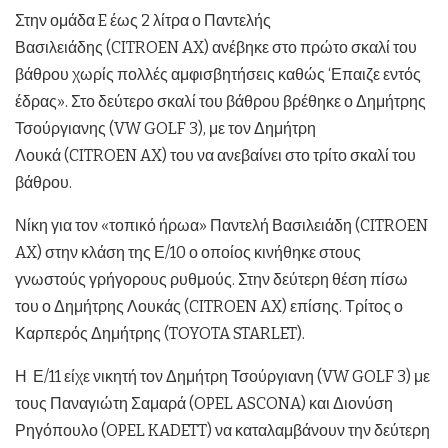
Στην ομάδα E έως 2 λίτρα ο Παντελής
Βασιλειάδης (CITROEN AX) ανέβηκε στο πρώτο σκαλί του
βάθρου χωρίς πολλές αμφισβητήσεις καθώς ‘Επαιζε εντός
έδρας». Στο δεύτερο σκαλί του βάθρου βρέθηκε ο Δημήτρης
Τσούργιανης (VW GOLF 3), με τον Δημήτρη
Λουκά (CITROEN AX) του να ανεβαίνει στο τρίτο σκαλί του
βάθρου.
Νίκη για τον «τοπικό ήρωα» Παντελή Βασιλειάδη (CITROEN
AX) στην κλάση της Ε/10 ο οποίος κινήθηκε στους
γνωστούς γρήγορους ρυθμούς. Στην δεύτερη θέση πίσω
του ο Δημήτρης Λουκάς (CITROEN AX) επίσης. Τρίτος ο
Καρπερός Δημήτρης (TOYOTA STARLET).
Η
Ε/11 είχε νικητή τον Δημήτρη Τσούργιανη (VW GOLF 3) με
τους Παναγιώτη Σαμαρά (OPEL ASCONA) και Διονύση
Ρηγόπουλο (OPEL KADETT) να καταλαμβάνουν την δεύτερη