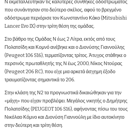
Ν εκμεταλλεύτηκαν τις καλύτερες συνθήκες οδοστρώματος
που συνάντησαν στο δεύτερο σκέλος, αφού το βρεγμένο
οδόστρωμα περιόρισε τον Κωνσταντίνο Κάκο (Mitsubishi
Lancer Evo IX) στην τρίτη θέση της ομάδας.
Στο βάθρο της Ομάδας Ν έως 2 Λίτρα, εκτός από τους
Πολατσίδη και Κομνό ανέβηκε και ο Διονύσης Γιαννούλης
(Peugeot 106 S16), τερματίζοντας τρίτος. Άτυχος στάθηκε ο
περσινός πρωταθλητής της Ν έως 2000, Νίκος Ντούρας
(Peugeot 206 RC), που είχε μια αρκετά άσχημη έξοδο
τραυματίζοντας σημαντικά το 206.
Στην κλάση της Ν2 τα προγνωστικά δικαιώθηκαν για την
«μάχη» που είχαν προβλέψει. Μεγάλος νικητής ο Δημήτρης
Πολατσίδης (PEUGEOT 106 S16), αφήνοντας πίσω του τους
Νικόλαο Κόμνο και Διονύση Γιαννούλη με ίδιο αυτοκίνητο
στην δεύτερη και τρίτη θέση.