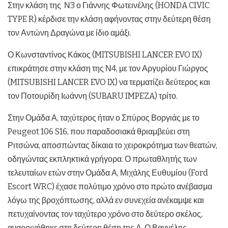
Στην κλάση της Ν3 ο Γιάννης Φωτεινέλης (HONDA CIVIC
TYPE R) κέρδισε την κλάση αφήνοντας στην δεύτερη θέση
τον Αντώνη Δραγώνα με ίδιο αμάξι.
Ο Κωνσταντίνος Κάκος (MITSUBISHI LANCER EVO IX)
επικράτησε στην κλάση της Ν4, με τον Αργυρίου Γιώργος
(MITSUBISHI LANCER EVO IX) να τερματίζει δεύτερος και
τον Ποτουρίδη Ιωάννη (SUBARU IMPEZA) τρίτο.
Στην Ομάδα Α, ταχύτερος ήταν ο Σπύρος Βοργιάς με το
Peugeot 106 S16, που παραδοσιακά θριαμβεύει στη
Ριτσώνα, αποσπώντας δίκαια το χειροκρότημα των θεατών,
οδηγώντας εκπληκτικά γρήγορα. Ο πρωταθλητής των
τελευταίων ετών στην Ομάδα Α, Μιχάλης Ευθυμίου (Ford
Escort WRC) έχασε πολύτιμο χρόνο στο πρώτο ανέβασμα
λόγω της βροχόπτωσης, αλλά εν συνεχεία ανέκαμψε και
πετυχαίνοντας τον ταχύτερο χρόνο στο δεύτερο σκέλος,
αναρριχήθηκε στη δεύτερη θέση της Α. Ο Βαγγέλης