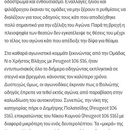
οδόστρωμα και ενθουσιασμό. Εναλλαγές ήλιου και
ψιλόβροχου έκαναν τις ομάδες να μην ξέρουν τι ρυθμίσεις να
διαλέξουν για τους οδηγούς τους κάτι που αποδείχθηκε
πολύ σημαντικό για την εξέλιξη του Αγώνα. Παρά τη βροχή η
πλειοψηφία των θεατών δεν εγκατέλειψε τις θέσεις του μέχρι
το τέλος του αγώνα κάτι που απέδειξε την δίψα για θέαμα.
Στο καθαρά αγωνιστικό κομμάτι ξεκινώντας από την Ομάδας
Ν ο Χρήστος Βλάχος με Peugeot 106 S16, ήταν
εντυπωσιακός όλο το διήμερο οδηγώντας εκπληκτικά σε
στεγνό και βρεγμένο, κάνοντας τον καλύτερο χρόνο.
Δυστυχώς όμως, οι αγωνοδίκες έκριναν πως ο Βολιώτης
οδηγός έπρεπε να τεθεί εκτός αγώνα, από παραβίαση στην
καλωδίωση του αυτοκινήτου. Συνεπώς, την νίκη της
κατηγορίας πήρε ο Δημήτρης Πολατσίδης (Peugeot 106
S16), επικρατώντας του Νίκου Κομνού (Peugeot 106 S16) με
διαφορά μικρότερη του ενός δευτερολέπτου. Τα «μικρά» της