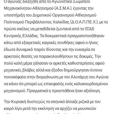
Ο αγώνας διεξήχθη από το Αγωνιστικό Σωματείο
Μηχανοκίνητου Αθλητισμού (Α.Σ.Μ.Α.), έχοντας την
υποστήριξη του Δημοτικού Οργανισμού Αθλητισμού
Πολιτισμού Περιβάλλοντος Χαλκίδας (Δ.Ο.Α.Π.ΠΕ.Χ.), με το
πρώτο σκέλος να μεταδίδεται ζωντανά από το STAR
Κεντρικής Ελλάδας. Τα δοκιμαστικά πραγματοποιήθηκαν
κάτω από εξαιρετικές καιρικές συνθήκες αφού ο ήλιος
έδωσε δυναμικό παρόν δίνοντας και την ευκαιρία σε
αρκετούς θεατές να παρακολουθήσουν τις δοκιμές. Την
πολύ καλή μέρα χάλασαν οι αρκετές καθυστερήσεις αφού
μηχανικές βλάβες αλλά και έξοδοι δημιούργησαν έντονο
πονοκέφαλο στην διοργάνωση με τον Αλυτάρχη του Αγώνα
να κάνει ότι μπορεί ως επικεφαλής ενός καλοκουρδισμένου
μηχανισμού. Πραγματικά η προσπάθεια ήταν αξιόλογη.
Την Κυριακή δυστυχώς το σκηνικό άλλαξε ριζικά με τον
καιρό λίγο μετά την εκκίνηση να αρχίζει να μουσκεύει