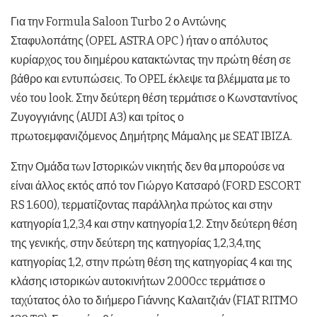
Για την Formula Saloon Turbo 2 ο Αντώνης
Σταφυλοπάτης (OPEL ASTRA OPC ) ήταν ο απόλυτος
κυρίαρχος του διημέρου κατακτώντας την πρώτη θέση σε
βάθρο και εντυπώσεις. Το OPEL έκλεψε τα βλέμματα με το
νέο του look. Στην δεύτερη θέση τερμάτισε ο Κωνσταντίνος
Ζυγογγιάνης (AUDI A3) και τρίτος ο
πρωτοεμφανιζόμενος Δημήτρης Μάμαλης με SEAT IBIZA.
Στην Ομάδα των Iστορικών νικητής δεν θα μπορούσε να
είναι άλλος εκτός από τον Γιώργο Κατσαρό (FORD ESCORT
RS 1.600), τερματίζοντας παράλληλα πρώτος και στην
κατηγορία 1,2,3,4 και στην κατηγορία 1,2. Στην δεύτερη θέση
της γενικής, στην δεύτερη της κατηγορίας 1,2,3,4,της
κατηγορίας 1,2, στην πρώτη θέση της κατηγορίας 4 και της
κλάσης ιστορικών αυτοκινήτων 2.000cc τερμάτισε ο
ταχύτατος όλο το διήμερο Γιάννης Καλαιτζιάν (FIAT RITMO