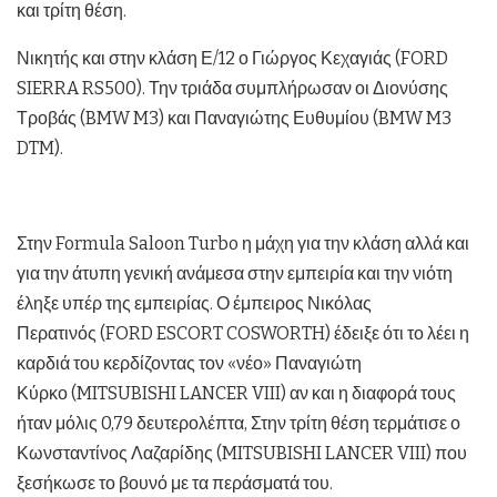
και τρίτη θέση.
Νικητής και στην κλάση Ε/12 ο Γιώργος Κεχαγιάς (FORD
SIERRA RS500). Την τριάδα συμπλήρωσαν οι Διονύσης
Τροβάς (BMW M3) και Παναγιώτης Ευθυμίου (BMW M3
DTM).
Στην Formula Saloon Turbo η μάχη για την κλάση αλλά και
για την άτυπη γενική ανάμεσα στην εμπειρία και την νιότη
έληξε υπέρ της εμπειρίας. Ο έμπειρος Νικόλας
Περατινός (FORD ESCORT COSWORTH) έδειξε ότι το λέει η
καρδιά του κερδίζοντας τον «νέο» Παναγιώτη
Κύρκο (MITSUBISHI LANCER VIII) αν και η διαφορά τους
ήταν μόλις 0,79 δευτερολέπτα, Στην τρίτη θέση τερμάτισε ο
Κωνσταντίνος Λαζαρίδης (MITSUBISHI LANCER VIII) που
ξεσήκωσε το βουνό με τα περάσματά του.