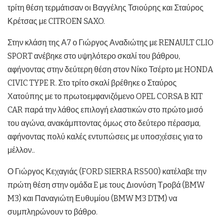
τρίτη θέση τερμάτισαν οι Βαγγέλης Τσιούρης και Σταύρος
Κρέτσας με CITROEN SAXO.
Στην κλάση της Α7 ο Γιώργος Αναδιώτης με RENAULT CLIO
SPORT ανέβηκε στο υψηλότερο σκαλί του βάθρου,
αφήνοντας στην δεύτερη θέση στον Νίκο Τσέρτο με HONDA
CIVIC TYPE R. Στο τρίτο σκαλί βρέθηκε ο Σταύρος
Χατούπης με το πρωτοεμφανιζόμενο OPEL CORSA B KIT
CAR παρά την λάθος επιλογή ελαστικών στο πρώτο μισό
του αγώνα, ανακάμπτοντας όμως στο δεύτερο πέρασμα,
αφήνοντας πολύ καλές εντυπώσεις με υποσχέσεις για το
μέλλον..
Ο Γιώργος Κεχαγιάς (FORD SIERRA RS500) κατέλαβε την
πρώτη θέση στην ομάδα E με τους Διονύση Τροβά (BMW
M3) και Παναγιώτη Ευθυμίου (BMW M3 DTM) να
συμπληρώνουν το βάθρο.