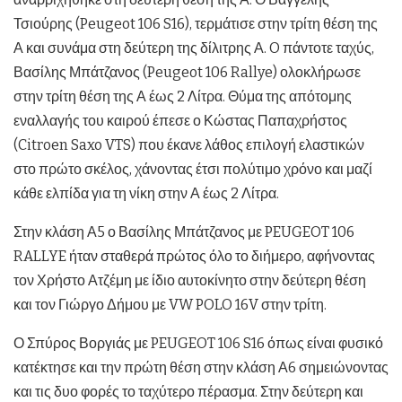
Τσιούρης (Peugeot 106 S16), τερμάτισε στην τρίτη θέση της
Α και συνάμα στη δεύτερη της δίλιτρης Α. O πάντοτε ταχύς,
Βασίλης Μπάτζανος (Peugeot 106 Rallye) ολοκλήρωσε
στην τρίτη θέση της Α έως 2 Λίτρα. Θύμα της απότομης
εναλλαγής του καιρού έπεσε ο Κώστας Παπαχρήστος
(Citroen Saxo VTS) που έκανε λάθος επιλογή ελαστικών
στο πρώτο σκέλος, χάνοντας έτσι πολύτιμο χρόνο και μαζί
κάθε ελπίδα για τη νίκη στην Α έως 2 Λίτρα.
Στην κλάση Α5 ο Βασίλης Μπάτζανος με PEUGEOT 106
RALLYE ήταν σταθερά πρώτος όλο το διήμερο, αφήνοντας
τον Χρήστο Ατζέμη με ίδιο αυτοκίνητο στην δεύτερη θέση
και τον Γιώργο Δήμου με VW POLO 16V στην τρίτη.
Ο Σπύρος Βοργιάς με PEUGEOT 106 S16 όπως είναι φυσικό
κατέκτησε και την πρώτη θέση στην κλάση Α6 σημειώνοντας
και τις δυο φορές το ταχύτερο πέρασμα. Στην δεύτερη και