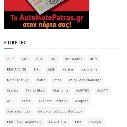
ΕΤΙΚΈΤΕΣ
2017
2018
2025
2026
Dirt Games
drift
EKO RACING
FIA
IAME
Karting
kartmania
Motor Festival
Patra
rotax
Rotax Max Challenge
Seajets
Skarta Ekato
Start Line
ΑΜΟΤΟΕ
ΑΟΛΑΠ
ΑΟΠ
ΑΣΜΑ
Ανάβαση Πιτίτσας
Αναβολή
Αποτελέsmατα
Αυτοκινητοδρόμιο Μεγάρων
ΕΚΟ Ράλλυ Ακρόπολις
ΕΛ.Λ.Α.Δ.Α.
ΕΠΑ
Εκλογές