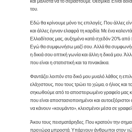
και μάλιστα να το σεβαστούμε. Θεσμικά. Είναι αδ
του.
Εδώ θα κρίνουμε μόνο τις επιλογές. Που άλλες είνα
και άλλες έγιναν ελαφρά τη καρδία. Με ένα καλεντ
Ελλαδίτσας μας, αυξημένο κατά σχεδόν 20% από πέ
Εγώ θα συμφωνήσω μαζί σου. Αλλά θα συμφωνήσει
η δικιά σου οπτική γωνία και άλλη η δικιά μου. Ά
που είναι η στατιστική και τα πινακάκια.
Φαντάζει λοιπόν στο δικό μου μυαλό λάθος η επιλ
ελάχιστους, που τους τρώει το χώμα, ο ήλιος και τ
σηκωθούμε από το αποστειρωμένο γραφείο μας κα
που είναι αποστασιοποιημένοι και αυτοεξόριστοι σ
να κάνουν «κουμάντο», κλεισμένοι μέσα σε γραφεί
Άκου τους πεισματάρηδες. Που κρατούν την σημαία
προχώρα μπροστά. Υπάρχουν άνθρωποι στον χώρο