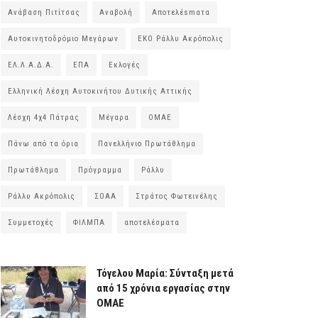
Ανάβαση Πιτίτσας
Αναβολή
Αποτελέsmατα
Αυτοκινητοδρόμιο Μεγάρων
ΕΚΟ Ράλλυ Ακρόπολις
ΕΛ.Λ.Α.Δ.Α.
ΕΠΑ
Εκλογές
Ελληνική Λέσχη Αυτοκινήτου Δυτικής Αττικής
Λέσχη 4χ4 Πάτρας
Μέγαρα
ΟΜΑΕ
Πάνω από τα όρια
Πανελλήνιο Πρωτάθλημα
Πρωτάθλημα
Πρόγραμμα
Ράλλυ
Ράλλυ Ακρόπολις
ΣΟΑΑ
Στράτος Φωτεινέλης
Συμμετοχές
ΦΙΛΜΠΑ
αποτελέσματα
Τόγελου Μαρία: Σύνταξη μετά
από 15 χρόνια εργασίας στην
ΟΜΑΕ