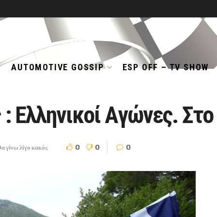
AUTOMOTIVE GOSSIP
ESP OFF – TV SHOW
 : Ελληνικοί Αγώνες. Στ
0
0
0
α γίνω λίγο κακός