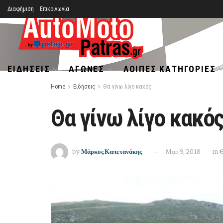
Διαφήμιση
Επικοινωνία
ΕΙΔΉΣΕΙΣ
ΑΓΏΝΕΣ
ΛΟΙΠΈΣ ΚΑΤΗΓΟΡΊΕΣ
Home
Ειδήσεις
Θα γίνω λίγο κακός
Θα γίνω λίγο κακός
by
Μάρκος Καπετανάκης
Μαρ 9, 2018
in
Θ