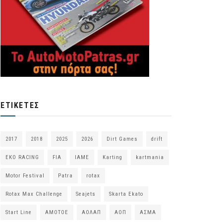
ΕΤΙΚΈΤΕΣ
2017
2018
2025
2026
Dirt Games
drift
EKO RACING
FIA
IAME
Karting
kartmania
Motor Festival
Patra
rotax
Rotax Max Challenge
Seajets
Skarta Ekato
Start Line
ΑΜΟΤΟΕ
ΑΟΛΑΠ
ΑΟΠ
ΑΣΜΑ