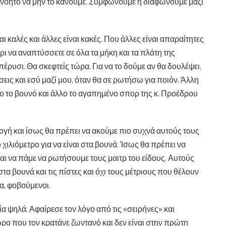
ιανόητο να μην το κάνουμε. Συμφωνούμε ή διαφωνούμε μαζί
ι καλές και άλλες είναι κακές. Που άλλες είναι απαραίτητες
άρι να αναπτύσσετε σε όλα τα μήκη και τα πλάτη της
ρυσι. Θα σκεφτείς τώρα. Για να το δούμε αν θα δουλέψει.
ς και εσύ μαζί μου, όταν θα σε ρωτήσω για ποιόν. Άλλη
λλο το βουνό και άλλο το αγαπημένο σπορ της κ. Προέδρου
ογή και ίσως θα πρέπει να ακούμε πιο συχνά αυτούς τους
ο χιλιόμετρο για να είναι στα βουνά. Ίσως θα πρέπει να
ι να πάμε να ρωτήσουμε τους μαιτρ του είδους. Αυτούς
τα βουνά και τις πίστες και όχι τους μέτριους που θέλουν
α, φοβούμενοι.
 ψηλά. Αφαίρεσε τον λόγο από τις «σειρήνες» και
 που τον κρατάνε ζωντανό και δεν είναι στην πρώτη