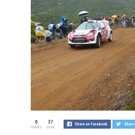
0
37
Share on Facebook
Share 
SHARES
VIEWS