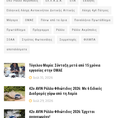
ΕΚΟ Ράλλυ Ακρόπολις
ΕΛ.Λ.Α.Δ.Α.
ΕΠΑ
Εκλογές
Ελληνική Λέσχη Αυτοκινήτου Δυτικής Αττικής
Λέσχη 4χ4 Πάτρας
Μέγαρα
ΟΜΑΕ
Πάνω από τα όρια
Πανελλήνιο Πρωτάθλημα
Πρωτάθλημα
Πρόγραμμα
Ράλλυ
Ράλλυ Ακρόπολις
ΣΟΑΑ
Στράτος Φωτεινέλης
Συμμετοχές
ΦΙΛΜΠΑ
αποτελέσματα
Τόγελου Μαρία: Σύνταξη μετά από 15 χρόνια
εργασίας στην ΟΜΑΕ
Ιούλ 31, 2026
42ο AVIN Ράλλυ Φθιώτιδος 2026: Με 6 Ειδικές
Διαδρομές γύρω από τη Λαμία
Ιούλ 29, 2026
42ο AVIN Ράλλυ Φθιώτιδος 2026: Έρχεται
ανανεωμένο!