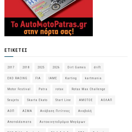
ΕΤΙΚΈΤΕΣ
2017
2018
2025
2026
Dirt Games
drift
EKO RACING
FIA
IAME
Karting
kartmania
Motor Festival
Patra
rotax
Rotax Max Challenge
Seajets
Skarta Ekato
Start Line
ΑΜΟΤΟΕ
ΑΟΛΑΠ
ΑΟΠ
ΑΣΜΑ
Ανάβαση Πιτίτσας
Αναβολή
Αποτελέsmατα
Αυτοκινητοδρόμιο Μεγάρων