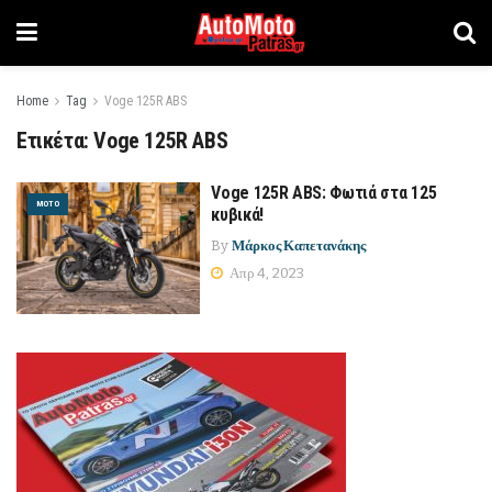
Home
Tag
Voge 125R ΑΒS
Ετικέτα:
Voge 125R ΑΒS
Voge 125R ΑΒS: Φωτιά στα 125
MOTO
κυβικά!
By
Μάρκος Καπετανάκης
Απρ 4, 2023