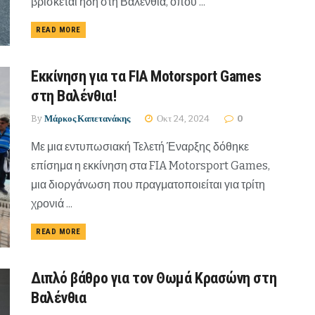
βρίσκεται ήδη στη Βαλένθια, όπου ...
READ MORE
Εκκίνηση για τα FIA Motorsport Games
στη Βαλένθια!
By
Μάρκος Καπετανάκης
Οκτ 24, 2024
0
Με μια εντυπωσιακή Τελετή Έναρξης δόθηκε
επίσημα η εκκίνηση στα FIA Motorsport Games,
μια διοργάνωση που πραγματοποιείται για τρίτη
χρονιά ...
READ MORE
Διπλό βάθρο για τον Θωμά Κρασώνη στη
Βαλένθια