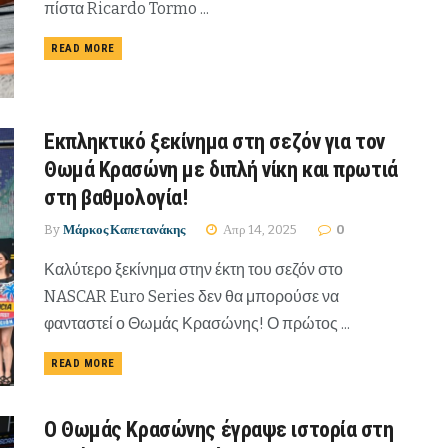
πίστα Ricardo Tormo ...
READ MORE
Εκπληκτικό ξεκίνημα στη σεζόν για τον
Θωμά Κρασώνη με διπλή νίκη και πρωτιά
στη βαθμολογία!
By
Μάρκος Καπετανάκης
Απρ 14, 2025
0
Καλύτερο ξεκίνημα στην έκτη του σεζόν στο
NASCAR Euro Series δεν θα μπορούσε να
φανταστεί ο Θωμάς Κρασώνης! Ο πρώτος ...
READ MORE
Ο Θωμάς Κρασώνης έγραψε ιστορία στη