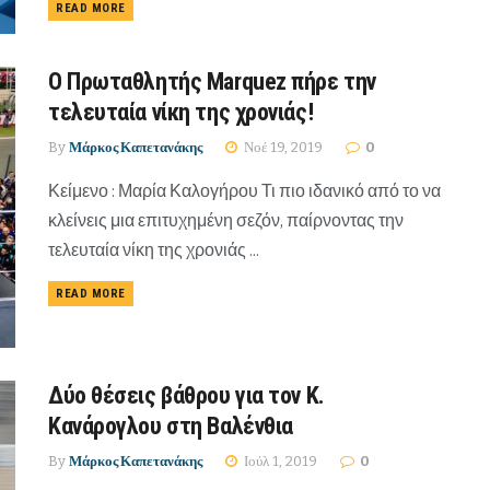
READ MORE
Ο Πρωταθλητής Marquez πήρε την
τελευταία νίκη της χρονιάς!
By
Μάρκος Καπετανάκης
Νοέ 19, 2019
0
Κείμενο : Μαρία Καλογήρου Τι πιο ιδανικό από το να
κλείνεις μια επιτυχημένη σεζόν, παίρνοντας την
τελευταία νίκη της χρονιάς ...
READ MORE
Δύο θέσεις βάθρου για τον K.
Κανάρογλου στη Βαλένθια
By
Μάρκος Καπετανάκης
Ιούλ 1, 2019
0