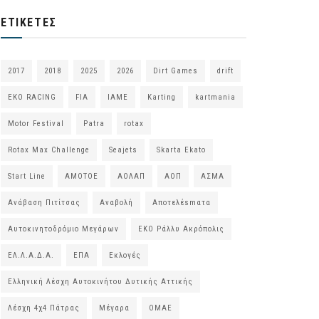
ΕΤΙΚΈΤΕΣ
2017
2018
2025
2026
Dirt Games
drift
EKO RACING
FIA
IAME
Karting
kartmania
Motor Festival
Patra
rotax
Rotax Max Challenge
Seajets
Skarta Ekato
Start Line
ΑΜΟΤΟΕ
ΑΟΛΑΠ
ΑΟΠ
ΑΣΜΑ
Ανάβαση Πιτίτσας
Αναβολή
Αποτελέsmατα
Αυτοκινητοδρόμιο Μεγάρων
ΕΚΟ Ράλλυ Ακρόπολις
ΕΛ.Λ.Α.Δ.Α.
ΕΠΑ
Εκλογές
Ελληνική Λέσχη Αυτοκινήτου Δυτικής Αττικής
Λέσχη 4χ4 Πάτρας
Μέγαρα
ΟΜΑΕ