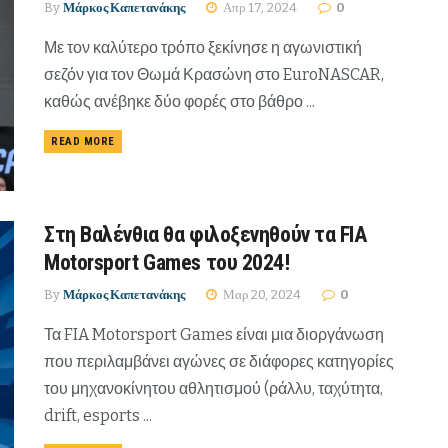
By
Μάρκος Καπετανάκης
Απρ 17, 2024
0
Με τον καλύτερο τρόπο ξεκίνησε η αγωνιστική
σεζόν για τον Θωμά Κρασώνη στο EuroNASCAR,
καθώς ανέβηκε δύο φορές στο βάθρο ...
READ MORE
Στη Βαλένθια θα φιλοξενηθούν τα FIA
Motorsport Games του 2024!
By
Μάρκος Καπετανάκης
Μαρ 20, 2024
0
Τα FIA Motorsport Games είναι μια διοργάνωση
που περιλαμβάνει αγώνες σε διάφορες κατηγορίες
του μηχανοκίνητου αθλητισμού (ράλλυ, ταχύτητα,
drift, esports ...