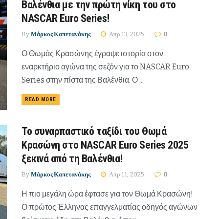
Βαλένθια με την πρώτη νίκη του στο
NASCAR Euro Series!
By
Μάρκος Καπετανάκης
Απρ 13, 2025
0
Ο Θωμάς Κρασώνης έγραψε ιστορία στον
εναρκτήριο αγώνα της σεζόν για το NASCAR Euro
Series στην πίστα της Βαλένθια. Ο ...
READ MORE
Το συναρπαστικό ταξίδι του Θωμά
Κρασώνη στο NASCAR Euro Series 2025
ξεκινά από τη Βαλένθια!
By
Μάρκος Καπετανάκης
Απρ 11, 2025
0
Η πιο μεγάλη ώρα έφτασε για τον Θωμά Κρασώνη!
Ο πρώτος Έλληνας επαγγελματίας οδηγός αγώνων