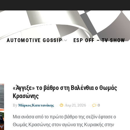
AUTOMOTIVE GOSSIP
ESP OFF – TV SHOW
«Άγγιξε» το βάθρο στη Βαλένθια ο Θωμάς
Κρασώνης
By
Μάρκος Καπετανάκης
Απρ 21, 2026
0
Μια ανάσα από το πρώτο βάθρο της σεζόν έφτασε ο
Θωμάς Κρασώνης στον αγώνα της Κυριακής στην