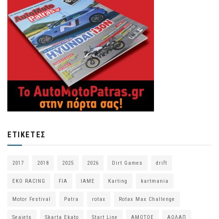
ΕΤΙΚΈΤΕΣ
2017
2018
2025
2026
Dirt Games
drift
EKO RACING
FIA
IAME
Karting
kartmania
Motor Festival
Patra
rotax
Rotax Max Challenge
Seajets
Skarta Ekato
Start Line
ΑΜΟΤΟΕ
ΑΟΛΑΠ