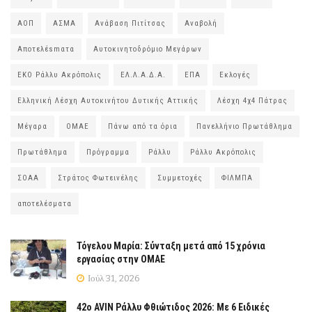
ΑΟΠ
ΑΣΜΑ
Ανάβαση Πιτίτσας
Αναβολή
Αποτελέsmατα
Αυτοκινητοδρόμιο Μεγάρων
ΕΚΟ Ράλλυ Ακρόπολις
ΕΛ.Λ.Α.Δ.Α.
ΕΠΑ
Εκλογές
Ελληνική Λέσχη Αυτοκινήτου Δυτικής Αττικής
Λέσχη 4χ4 Πάτρας
Μέγαρα
ΟΜΑΕ
Πάνω από τα όρια
Πανελλήνιο Πρωτάθλημα
Πρωτάθλημα
Πρόγραμμα
Ράλλυ
Ράλλυ Ακρόπολις
ΣΟΑΑ
Στράτος Φωτεινέλης
Συμμετοχές
ΦΙΛΜΠΑ
αποτελέσματα
Τόγελου Μαρία: Σύνταξη μετά από 15 χρόνια
εργασίας στην ΟΜΑΕ
Ιούλ 31, 2026
42ο AVIN Ράλλυ Φθιώτιδος 2026: Με 6 Ειδικές