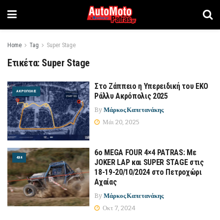
Home
Tag
Super Stage
Ετικέτα:
Super Stage
Στο Ζάππειο η Υπερειδική του ΕΚΟ
ΑΚΡΌΠΟΛΙΣ
Ράλλυ Ακρόπολις 2025
By
Μάρκος Καπετανάκης
Μάι 20, 2025
6ο MEGA FOUR 4×4 PATRAS: Με
4Χ4
JOKER LAP και SUPER STAGE στις
18-19-20/10/2024 στο Πετροχώρι
Αχαίας
By
Μάρκος Καπετανάκης
Οκτ 7, 2024