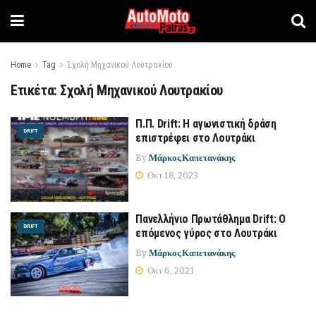
Home
Tag
Σχολή Μηχανικού Λουτρακίου
Ετικέτα:
Σχολή Μηχανικού Λουτρακίου
Π.Π. Drift: Η αγωνιστική δράση
DRIFT
επιστρέφει στο Λουτράκι
By
Μάρκος Καπετανάκης
Οκτ 18, 2023
Πανελλήνιο Πρωτάθλημα Drift: Ο
DRIFT
επόμενος γύρος στο Λουτράκι
By
Μάρκος Καπετανάκης
Οκτ 6, 2021