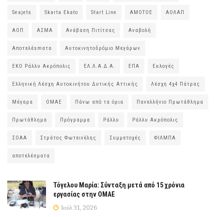
Seajets
Skarta Ekato
Start Line
ΑΜΟΤΟΕ
ΑΟΛΑΠ
ΑΟΠ
ΑΣΜΑ
Ανάβαση Πιτίτσας
Αναβολή
Αποτελέsmατα
Αυτοκινητοδρόμιο Μεγάρων
ΕΚΟ Ράλλυ Ακρόπολις
ΕΛ.Λ.Α.Δ.Α.
ΕΠΑ
Εκλογές
Ελληνική Λέσχη Αυτοκινήτου Δυτικής Αττικής
Λέσχη 4χ4 Πάτρας
Μέγαρα
ΟΜΑΕ
Πάνω από τα όρια
Πανελλήνιο Πρωτάθλημα
Πρωτάθλημα
Πρόγραμμα
Ράλλυ
Ράλλυ Ακρόπολις
ΣΟΑΑ
Στράτος Φωτεινέλης
Συμμετοχές
ΦΙΛΜΠΑ
αποτελέσματα
Τόγελου Μαρία: Σύνταξη μετά από 15 χρόνια
εργασίας στην ΟΜΑΕ
Ιούλ 31, 2026