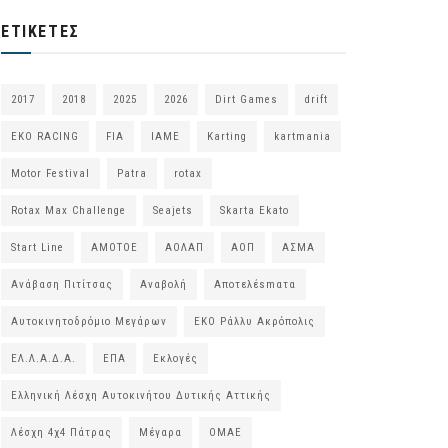
ΕΤΙΚΈΤΕΣ
2017
2018
2025
2026
Dirt Games
drift
EKO RACING
FIA
IAME
Karting
kartmania
Motor Festival
Patra
rotax
Rotax Max Challenge
Seajets
Skarta Ekato
Start Line
ΑΜΟΤΟΕ
ΑΟΛΑΠ
ΑΟΠ
ΑΣΜΑ
Ανάβαση Πιτίτσας
Αναβολή
Αποτελέsmατα
Αυτοκινητοδρόμιο Μεγάρων
ΕΚΟ Ράλλυ Ακρόπολις
ΕΛ.Λ.Α.Δ.Α.
ΕΠΑ
Εκλογές
Ελληνική Λέσχη Αυτοκινήτου Δυτικής Αττικής
Λέσχη 4χ4 Πάτρας
Μέγαρα
ΟΜΑΕ