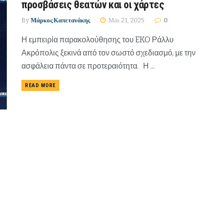
προσβάσεις θεατών και οι χάρτες
By
Μάρκος Καπετανάκης
Μάι 21, 2025
0
Η εμπειρία παρακολούθησης του EKO Ράλλυ
Ακρόπολις ξεκινά από τον σωστό σχεδιασμό, με την
ασφάλεια πάντα σε προτεραιότητα. Η ...
READ MORE