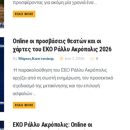
προσφέροντας για ακόμη μία χρονιά ένα ...
READ MORE
Online οι προσβάσεις θεατών και οι
χάρτες του EKO Ράλλυ Ακρόπολις 2026
By
Μάρκος Καπετανάκης
Ιούν 1, 2026
0
Η παρακολούθηση του EKO Ράλλυ Ακρόπολις
αρχίζει από τη σωστή ενημέρωση, τον προσεκτικό
σχεδιασμό της μετακίνησης και την επιλογή
ασφαλών ...
READ MORE
EKO Ράλλυ Ακρόπολις: Online oι