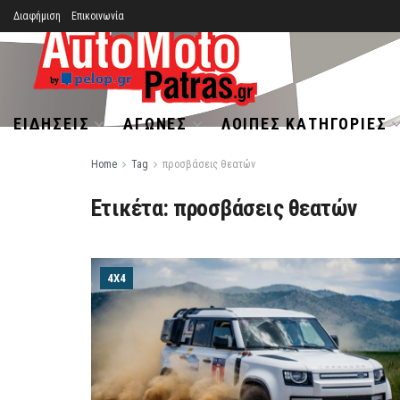
Διαφήμιση
Επικοινωνία
ΕΙΔΉΣΕΙΣ
ΑΓΏΝΕΣ
ΛΟΙΠΈΣ ΚΑΤΗΓΟΡΊΕΣ
Home
Tag
προσβάσεις θεατών
Ετικέτα:
προσβάσεις θεατών
4Χ4