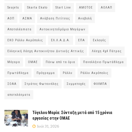
Seajets
Skarta Ekato
Start Line
ΑΜΟΤΟΕ
ΑΟΛΑΠ
ΑΟΠ
ΑΣΜΑ
Ανάβαση Πιτίτσας
Αναβολή
Αποτελέsmατα
Αυτοκινητοδρόμιο Μεγάρων
ΕΚΟ Ράλλυ Ακρόπολις
ΕΛ.Λ.Α.Δ.Α.
ΕΠΑ
Εκλογές
Ελληνική Λέσχη Αυτοκινήτου Δυτικής Αττικής
Λέσχη 4χ4 Πάτρας
Μέγαρα
ΟΜΑΕ
Πάνω από τα όρια
Πανελλήνιο Πρωτάθλημα
Πρωτάθλημα
Πρόγραμμα
Ράλλυ
Ράλλυ Ακρόπολις
ΣΟΑΑ
Στράτος Φωτεινέλης
Συμμετοχές
ΦΙΛΜΠΑ
αποτελέσματα
Τόγελου Μαρία: Σύνταξη μετά από 15 χρόνια
εργασίας στην ΟΜΑΕ
Ιούλ 31, 2026