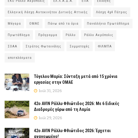
ΕΚΟ Ράλλυ Ακρόπολις
ΕΛ.Λ.Α.Δ.Α.
ΕΠΑ
Εκλογές
Ελληνική Λέσχη Αυτοκινήτου Δυτικής Αττικής
Λέσχη 4χ4 Πάτρας
Μέγαρα
ΟΜΑΕ
Πάνω από τα όρια
Πανελλήνιο Πρωτάθλημα
Πρωτάθλημα
Πρόγραμμα
Ράλλυ
Ράλλυ Ακρόπολις
ΣΟΑΑ
Στράτος Φωτεινέλης
Συμμετοχές
ΦΙΛΜΠΑ
αποτελέσματα
Τόγελου Μαρία: Σύνταξη μετά από 15 χρόνια
εργασίας στην ΟΜΑΕ
Ιούλ 31, 2026
42ο AVIN Ράλλυ Φθιώτιδος 2026: Με 6 Ειδικές
Διαδρομές γύρω από τη Λαμία
Ιούλ 29, 2026
42ο AVIN Ράλλυ Φθιώτιδος 2026: Έρχεται
ανανεωμένο!