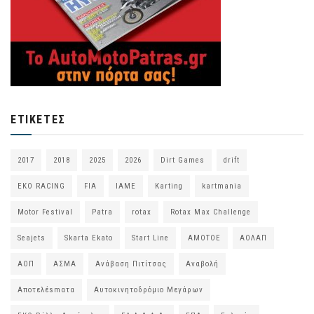
ΕΤΙΚΈΤΕΣ
2017
2018
2025
2026
Dirt Games
drift
EKO RACING
FIA
IAME
Karting
kartmania
Motor Festival
Patra
rotax
Rotax Max Challenge
Seajets
Skarta Ekato
Start Line
ΑΜΟΤΟΕ
ΑΟΛΑΠ
ΑΟΠ
ΑΣΜΑ
Ανάβαση Πιτίτσας
Αναβολή
Αποτελέsmατα
Αυτοκινητοδρόμιο Μεγάρων