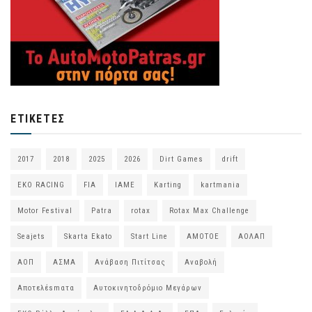
ΕΤΙΚΈΤΕΣ
2017
2018
2025
2026
Dirt Games
drift
EKO RACING
FIA
IAME
Karting
kartmania
Motor Festival
Patra
rotax
Rotax Max Challenge
Seajets
Skarta Ekato
Start Line
ΑΜΟΤΟΕ
ΑΟΛΑΠ
ΑΟΠ
ΑΣΜΑ
Ανάβαση Πιτίτσας
Αναβολή
Αποτελέsmατα
Αυτοκινητοδρόμιο Μεγάρων