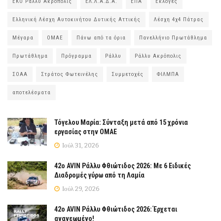
ΕΚΟ Ράλλυ Ακρόπολις
ΕΛ.Λ.Α.Δ.Α.
ΕΠΑ
Εκλογές
Ελληνική Λέσχη Αυτοκινήτου Δυτικής Αττικής
Λέσχη 4χ4 Πάτρας
Μέγαρα
ΟΜΑΕ
Πάνω από τα όρια
Πανελλήνιο Πρωτάθλημα
Πρωτάθλημα
Πρόγραμμα
Ράλλυ
Ράλλυ Ακρόπολις
ΣΟΑΑ
Στράτος Φωτεινέλης
Συμμετοχές
ΦΙΛΜΠΑ
αποτελέσματα
Τόγελου Μαρία: Σύνταξη μετά από 15 χρόνια
εργασίας στην ΟΜΑΕ
Ιούλ 31, 2026
42ο AVIN Ράλλυ Φθιώτιδος 2026: Με 6 Ειδικές
Διαδρομές γύρω από τη Λαμία
Ιούλ 29, 2026
42ο AVIN Ράλλυ Φθιώτιδος 2026: Έρχεται
ανανεωμένο!