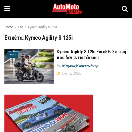
Home
Tag
Kymco Αgility S 125i
Ετικέτα:
Kymco Αgility S 125i
Kymco Αgility S 125i Euro5+: Σε τιμή
MOTO
που δεν αντιστέκεσαι
By
Μάρκος Καπετανάκης
Ιούν 1, 2026