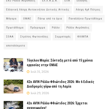
ΕΚΟ Ράλλυ Ακρόπολις
ΕΛ.Λ.Α.Δ.Α.
ΕΠΑ
Εκλογές
Ελληνική Λέσχη Αυτοκινήτου Δυτικής Αττικής
Λέσχη 4χ4 Πάτρας
Μέγαρα
ΟΜΑΕ
Πάνω από τα όρια
Πανελλήνιο Πρωτάθλημα
Πρωτάθλημα
Πρόγραμμα
Ράλλυ
Ράλλυ Ακρόπολις
ΣΟΑΑ
Στράτος Φωτεινέλης
Συμμετοχές
ΦΙΛΜΠΑ
αποτελέσματα
Τόγελου Μαρία: Σύνταξη μετά από 15 χρόνια
εργασίας στην ΟΜΑΕ
Ιούλ 31, 2026
42ο AVIN Ράλλυ Φθιώτιδος 2026: Με 6 Ειδικές
Διαδρομές γύρω από τη Λαμία
Ιούλ 29, 2026
42ο AVIN Ράλλυ Φθιώτιδος 2026: Έρχεται
ανανεωμένο!