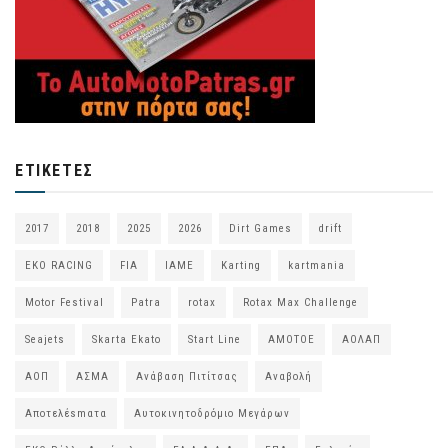
ΕΤΙΚΈΤΕΣ
2017
2018
2025
2026
Dirt Games
drift
EKO RACING
FIA
IAME
Karting
kartmania
Motor Festival
Patra
rotax
Rotax Max Challenge
Seajets
Skarta Ekato
Start Line
ΑΜΟΤΟΕ
ΑΟΛΑΠ
ΑΟΠ
ΑΣΜΑ
Ανάβαση Πιτίτσας
Αναβολή
Αποτελέsmατα
Αυτοκινητοδρόμιο Μεγάρων