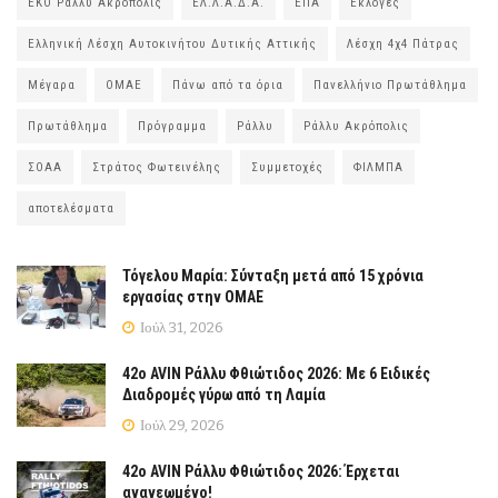
ΕΚΟ Ράλλυ Ακρόπολις
ΕΛ.Λ.Α.Δ.Α.
ΕΠΑ
Εκλογές
Ελληνική Λέσχη Αυτοκινήτου Δυτικής Αττικής
Λέσχη 4χ4 Πάτρας
Μέγαρα
ΟΜΑΕ
Πάνω από τα όρια
Πανελλήνιο Πρωτάθλημα
Πρωτάθλημα
Πρόγραμμα
Ράλλυ
Ράλλυ Ακρόπολις
ΣΟΑΑ
Στράτος Φωτεινέλης
Συμμετοχές
ΦΙΛΜΠΑ
αποτελέσματα
Τόγελου Μαρία: Σύνταξη μετά από 15 χρόνια
εργασίας στην ΟΜΑΕ
Ιούλ 31, 2026
42ο AVIN Ράλλυ Φθιώτιδος 2026: Με 6 Ειδικές
Διαδρομές γύρω από τη Λαμία
Ιούλ 29, 2026
42ο AVIN Ράλλυ Φθιώτιδος 2026: Έρχεται
ανανεωμένο!