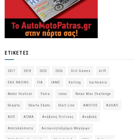
ΕΤΙΚΈΤΕΣ
2017
2018
2025
2026
Dirt Games
drift
EKO RACING
FIA
IAME
Karting
kartmania
Motor Festival
Patra
rotax
Rotax Max Challenge
Seajets
Skarta Ekato
Start Line
ΑΜΟΤΟΕ
ΑΟΛΑΠ
ΑΟΠ
ΑΣΜΑ
Ανάβαση Πιτίτσας
Αναβολή
Αποτελέsmατα
Αυτοκινητοδρόμιο Μεγάρων