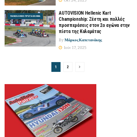
Οκτ 24, 2025
AUTOVISION Hellenic Kart
ΠΑΝΕΛΛΉΝΙΟ ΠΡΩΤΆΘΛΗΜΑ
Championship: Ζέστη και πολλές
προσπεράσεις στον 2ο αγώνα στην
πίστα της Καλαμάτας
By
Μάρκος Καπετανάκης
Ιούν 17, 2025
1
2