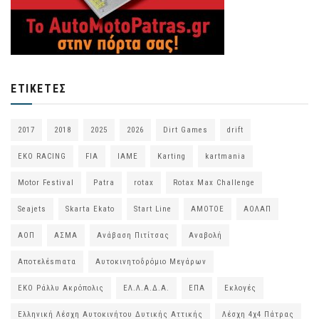
ΕΤΙΚΈΤΕΣ
2017
2018
2025
2026
Dirt Games
drift
EKO RACING
FIA
IAME
Karting
kartmania
Motor Festival
Patra
rotax
Rotax Max Challenge
Seajets
Skarta Ekato
Start Line
ΑΜΟΤΟΕ
ΑΟΛΑΠ
ΑΟΠ
ΑΣΜΑ
Ανάβαση Πιτίτσας
Αναβολή
Αποτελέsmατα
Αυτοκινητοδρόμιο Μεγάρων
ΕΚΟ Ράλλυ Ακρόπολις
ΕΛ.Λ.Α.Δ.Α.
ΕΠΑ
Εκλογές
Ελληνική Λέσχη Αυτοκινήτου Δυτικής Αττικής
Λέσχη 4χ4 Πάτρας