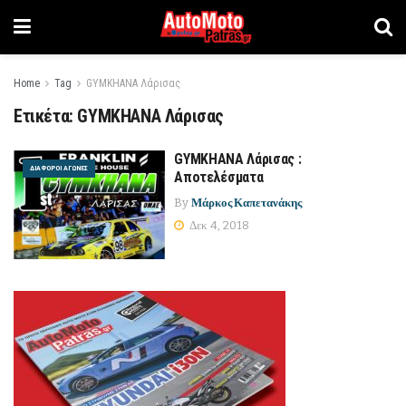
Home
Tag
GYMKHANA Λάρισας
Ετικέτα:
GYMKHANA Λάρισας
GYMKHANA Λάρισας :
ΔΙΆΦΟΡΟΙ ΑΓΏΝΕΣ
Αποτελέσματα
By
Μάρκος Καπετανάκης
Δεκ 4, 2018