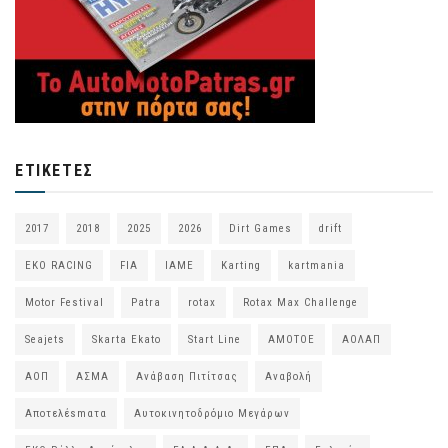
ΕΤΙΚΈΤΕΣ
2017
2018
2025
2026
Dirt Games
drift
EKO RACING
FIA
IAME
Karting
kartmania
Motor Festival
Patra
rotax
Rotax Max Challenge
Seajets
Skarta Ekato
Start Line
ΑΜΟΤΟΕ
ΑΟΛΑΠ
ΑΟΠ
ΑΣΜΑ
Ανάβαση Πιτίτσας
Αναβολή
Αποτελέsmατα
Αυτοκινητοδρόμιο Μεγάρων