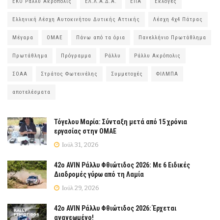
ΕΚΟ Ράλλυ Ακρόπολις
ΕΛ.Λ.Α.Δ.Α.
ΕΠΑ
Εκλογές
Ελληνική Λέσχη Αυτοκινήτου Δυτικής Αττικής
Λέσχη 4χ4 Πάτρας
Μέγαρα
ΟΜΑΕ
Πάνω από τα όρια
Πανελλήνιο Πρωτάθλημα
Πρωτάθλημα
Πρόγραμμα
Ράλλυ
Ράλλυ Ακρόπολις
ΣΟΑΑ
Στράτος Φωτεινέλης
Συμμετοχές
ΦΙΛΜΠΑ
αποτελέσματα
Τόγελου Μαρία: Σύνταξη μετά από 15 χρόνια
εργασίας στην ΟΜΑΕ
Ιούλ 31, 2026
42ο AVIN Ράλλυ Φθιώτιδος 2026: Με 6 Ειδικές
Διαδρομές γύρω από τη Λαμία
Ιούλ 29, 2026
42ο AVIN Ράλλυ Φθιώτιδος 2026: Έρχεται
ανανεωμένο!