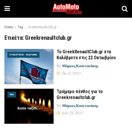
Home
Tag
Greekrenaultclub.gr
Ετικέτα:
Greekrenaultclub.gr
Το GreekRenaultClub.gr στα
ΣΥΝΑΝΤΉΣΕΙΣ - ΕΚΔΡΟΜΈΣ
Καλάβρυτα στις 22 Οκτωβρίου
By
Μάρκος Καπετανάκης
Οκτ 2, 2017
Τριήμερο πένθος για το
ΝΈΑ
Greekrenaultclub.gr
By
Μάρκος Καπετανάκης
Ιούν 23, 2017