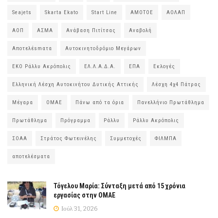
Seajets
Skarta Ekato
Start Line
ΑΜΟΤΟΕ
ΑΟΛΑΠ
ΑΟΠ
ΑΣΜΑ
Ανάβαση Πιτίτσας
Αναβολή
Αποτελέsmατα
Αυτοκινητοδρόμιο Μεγάρων
ΕΚΟ Ράλλυ Ακρόπολις
ΕΛ.Λ.Α.Δ.Α.
ΕΠΑ
Εκλογές
Ελληνική Λέσχη Αυτοκινήτου Δυτικής Αττικής
Λέσχη 4χ4 Πάτρας
Μέγαρα
ΟΜΑΕ
Πάνω από τα όρια
Πανελλήνιο Πρωτάθλημα
Πρωτάθλημα
Πρόγραμμα
Ράλλυ
Ράλλυ Ακρόπολις
ΣΟΑΑ
Στράτος Φωτεινέλης
Συμμετοχές
ΦΙΛΜΠΑ
αποτελέσματα
Τόγελου Μαρία: Σύνταξη μετά από 15 χρόνια
εργασίας στην ΟΜΑΕ
Ιούλ 31, 2026