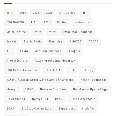
2017
2018
2025
2026
Dirt Games
drift
EKO RACING
FIA
IAME
Karting
kartmania
Motor Festival
Patra
rotax
Rotax Max Challenge
Seajets
Skarta Ekato
Start Line
ΑΜΟΤΟΕ
ΑΟΛΑΠ
ΑΟΠ
ΑΣΜΑ
Ανάβαση Πιτίτσας
Αναβολή
Αποτελέsmατα
Αυτοκινητοδρόμιο Μεγάρων
ΕΚΟ Ράλλυ Ακρόπολις
ΕΛ.Λ.Α.Δ.Α.
ΕΠΑ
Εκλογές
Ελληνική Λέσχη Αυτοκινήτου Δυτικής Αττικής
Λέσχη 4χ4 Πάτρας
Μέγαρα
ΟΜΑΕ
Πάνω από τα όρια
Πανελλήνιο Πρωτάθλημα
Πρωτάθλημα
Πρόγραμμα
Ράλλυ
Ράλλυ Ακρόπολις
ΣΟΑΑ
Στράτος Φωτεινέλης
Συμμετοχές
ΦΙΛΜΠΑ