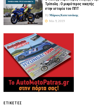
ΠΑΝΕΛΛΉΝΙΑ ΠΡΩΤΑΘΛΉΜΑΤΑ
Τρίπολη : Ο μικρότερος νικητής
στην ιστορία του ΠΠΤ
By
Μάρκος Καπετανάκης
Μάι 9, 2019
ΕΤΙΚΈΤΕΣ