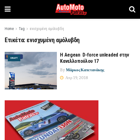
Home
Tag
ενισχυμένη αμόλυβδη
Ετικέτα:
ενισχυμένη αμόλυβδη
Η Aegean D-force unleaded στην
DRAFT
Κανελλοπούλου 17
By
Μάρκος Καπετανάκης
Απρ 19, 2018