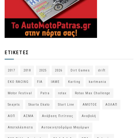
ΕΤΙΚΈΤΕΣ
2017
2018
2025
2026
Dirt Games
drift
EKO RACING
FIA
IAME
Karting
kartmania
Motor Festival
Patra
rotax
Rotax Max Challenge
Seajets
Skarta Ekato
Start Line
ΑΜΟΤΟΕ
ΑΟΛΑΠ
ΑΟΠ
ΑΣΜΑ
Ανάβαση Πιτίτσας
Αναβολή
Αποτελέsmατα
Αυτοκινητοδρόμιο Μεγάρων