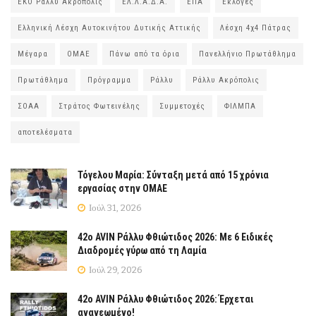
ΕΚΟ Ράλλυ Ακρόπολις
ΕΛ.Λ.Α.Δ.Α.
ΕΠΑ
Εκλογές
Ελληνική Λέσχη Αυτοκινήτου Δυτικής Αττικής
Λέσχη 4χ4 Πάτρας
Μέγαρα
ΟΜΑΕ
Πάνω από τα όρια
Πανελλήνιο Πρωτάθλημα
Πρωτάθλημα
Πρόγραμμα
Ράλλυ
Ράλλυ Ακρόπολις
ΣΟΑΑ
Στράτος Φωτεινέλης
Συμμετοχές
ΦΙΛΜΠΑ
αποτελέσματα
Τόγελου Μαρία: Σύνταξη μετά από 15 χρόνια
εργασίας στην ΟΜΑΕ
Ιούλ 31, 2026
42ο AVIN Ράλλυ Φθιώτιδος 2026: Με 6 Ειδικές
Διαδρομές γύρω από τη Λαμία
Ιούλ 29, 2026
42ο AVIN Ράλλυ Φθιώτιδος 2026: Έρχεται
ανανεωμένο!