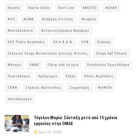
Seajets
Skarta Ekato
Start Line
ΑΜΟΤΟΕ
ΑΟΛΑΠ
ΑΟΠ
ΑΣΜΑ
Ανάβαση Πιτίτσας
Αναβολή
Αποτελέsmατα
Αυτοκινητοδρόμιο Μεγάρων
ΕΚΟ Ράλλυ Ακρόπολις
ΕΛ.Λ.Α.Δ.Α.
ΕΠΑ
Εκλογές
Ελληνική Λέσχη Αυτοκινήτου Δυτικής Αττικής
Λέσχη 4χ4 Πάτρας
Μέγαρα
ΟΜΑΕ
Πάνω από τα όρια
Πανελλήνιο Πρωτάθλημα
Πρωτάθλημα
Πρόγραμμα
Ράλλυ
Ράλλυ Ακρόπολις
ΣΟΑΑ
Στράτος Φωτεινέλης
Συμμετοχές
ΦΙΛΜΠΑ
αποτελέσματα
Τόγελου Μαρία: Σύνταξη μετά από 15 χρόνια
εργασίας στην ΟΜΑΕ
Ιούλ 31, 2026