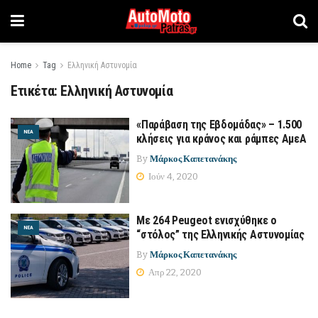
Home
Tag
Ελληνική Αστυνομία
Ετικέτα:
Ελληνική Αστυνομία
«Παράβαση της Εβδομάδας» – 1.500
ΝΈΑ
κλήσεις για κράνος και ράμπες ΑμεΑ
By
Μάρκος Καπετανάκης
Ιούν 4, 2020
Με 264 Peugeot ενισχύθηκε ο
ΝΈΑ
“στόλος” της Ελληνικής Αστυνομίας
By
Μάρκος Καπετανάκης
Απρ 22, 2020