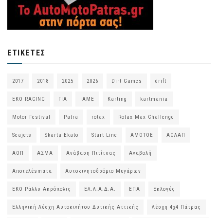
ΕΤΙΚΈΤΕΣ
2017
2018
2025
2026
Dirt Games
drift
EKO RACING
FIA
IAME
Karting
kartmania
Motor Festival
Patra
rotax
Rotax Max Challenge
Seajets
Skarta Ekato
Start Line
ΑΜΟΤΟΕ
ΑΟΛΑΠ
ΑΟΠ
ΑΣΜΑ
Ανάβαση Πιτίτσας
Αναβολή
Αποτελέsmατα
Αυτοκινητοδρόμιο Μεγάρων
ΕΚΟ Ράλλυ Ακρόπολις
ΕΛ.Λ.Α.Δ.Α.
ΕΠΑ
Εκλογές
Ελληνική Λέσχη Αυτοκινήτου Δυτικής Αττικής
Λέσχη 4χ4 Πάτρας