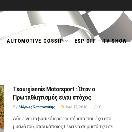
AUTOMOTIVE GOSSIP
ESP OFF – TV SHOW
Tsourgiannis Motorsport : Όταν ο
Πρωταθλητισμός είναι στόχος
By
Μάρκος Καπετανάκης
Ιούλ 17, 2018
0
Δύο είναι τα βασικότερα ερωτήματα που έχει στο
μυαλό του, όταν κάποιος θέλει να συμμετάσχει σε