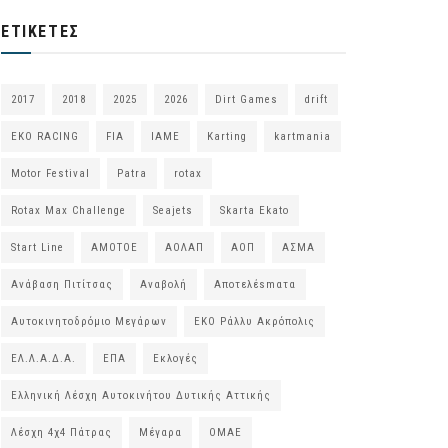
ΕΤΙΚΈΤΕΣ
2017
2018
2025
2026
Dirt Games
drift
EKO RACING
FIA
IAME
Karting
kartmania
Motor Festival
Patra
rotax
Rotax Max Challenge
Seajets
Skarta Ekato
Start Line
ΑΜΟΤΟΕ
ΑΟΛΑΠ
ΑΟΠ
ΑΣΜΑ
Ανάβαση Πιτίτσας
Αναβολή
Αποτελέsmατα
Αυτοκινητοδρόμιο Μεγάρων
ΕΚΟ Ράλλυ Ακρόπολις
ΕΛ.Λ.Α.Δ.Α.
ΕΠΑ
Εκλογές
Ελληνική Λέσχη Αυτοκινήτου Δυτικής Αττικής
Λέσχη 4χ4 Πάτρας
Μέγαρα
ΟΜΑΕ