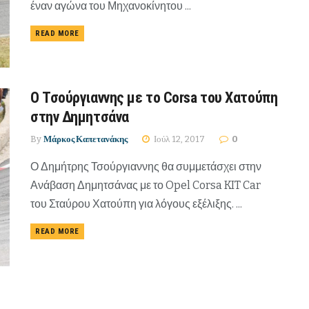
έναν αγώνα του Μηχανοκίνητου ...
READ MORE
Ο Τσούργιαννης με το Corsa του Χατούπη
στην Δημητσάνα
By
Μάρκος Καπετανάκης
Ιούλ 12, 2017
0
Ο Δημήτρης Τσούργιαννης θα συμμετάσχει στην
Ανάβαση Δημητσάνας με το Opel Corsa KIT Car
του Σταύρου Χατούπη για λόγους εξέλιξης. ...
READ MORE