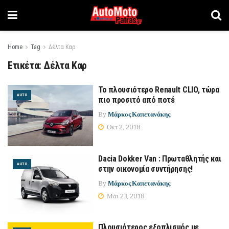
Home
Tag
Δέλτα Καρ
Ετικέτα:
Δέλτα Καρ
Το πλουσιότερο Renault CLIO, τώρα
AUTO
πιο προσιτό από ποτέ
By
Μάρκος Καπετανάκης
Οκτ 2, 2018
Dacia Dokker Van : Πρωταθλητής και
AUTO
στην οικονομία συντήρησης!
By
Μάρκος Καπετανάκης
Μάι 23, 2018
Πλουσιότερoς εξοπλισμός με