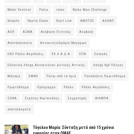
Motor Festival
Patra
rotax
Rotax Max Challenge
Seajets
Skarta Ekato
Start Line
ΑΜΟΤΟΕ
ΑΟΛΑΠ
ΑΟΠ
ΑΣΜΑ
Ανάβαση Πιτίτσας
Αναβολή
Αποτελέsmατα
Αυτοκινητοδρόμιο Μεγάρων
ΕΚΟ Ράλλυ Ακρόπολις
ΕΛ.Λ.Α.Δ.Α.
ΕΠΑ
Εκλογές
Ελληνική Λέσχη Αυτοκινήτου Δυτικής Αττικής
Λέσχη 4χ4 Πάτρας
Μέγαρα
ΟΜΑΕ
Πάνω από τα όρια
Πανελλήνιο Πρωτάθλημα
Πρωτάθλημα
Πρόγραμμα
Ράλλυ
Ράλλυ Ακρόπολις
ΣΟΑΑ
Στράτος Φωτεινέλης
Συμμετοχές
ΦΙΛΜΠΑ
αποτελέσματα
Τόγελου Μαρία: Σύνταξη μετά από 15 χρόνια
εργασίας στην ΟΜΑΕ