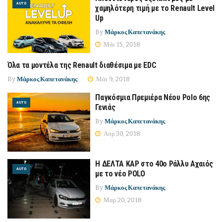
AUTO
χαμηλότερη τιμή με το Renault Level
Up
By
Μάρκος Καπετανάκης
Μάι 15, 2018
Όλα τα μοντέλα της Renault διαθέσιμα με EDC
AUTO
By
Μάρκος Καπετανάκης
Μάι 9, 2018
Παγκόσμια Πρεμιέρα Νέου Polo 6ης
AUTO
Γενιάς
By
Μάρκος Καπετανάκης
Απρ 30, 2018
Η ΔΕΛΤΑ ΚΑΡ στο 40ο Ράλλυ Αχαιός
AUTO
με το νέο POLO
By
Μάρκος Καπετανάκης
Μαρ 20, 2018