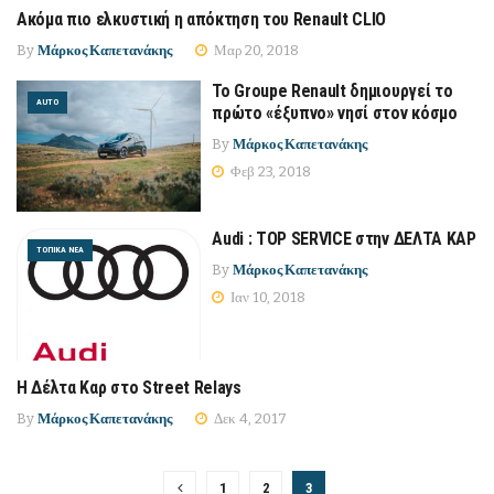
Ακόμα πιο ελκυστική η απόκτηση του Renault CLIO
AUTO
By
Μάρκος Καπετανάκης
Μαρ 20, 2018
Το Groupe Renault δημιουργεί το
AUTO
πρώτο «έξυπνο» νησί στον κόσμο
By
Μάρκος Καπετανάκης
Φεβ 23, 2018
Audi : TOP SERVICE στην ΔΕΛΤΑ ΚΑΡ
ΤΟΠΙΚΆ ΝΈΑ
By
Μάρκος Καπετανάκης
Ιαν 10, 2018
Η Δέλτα Καρ στο Street Relays
ΤΟΠΙΚΆ ΝΈΑ
By
Μάρκος Καπετανάκης
Δεκ 4, 2017
1
2
3