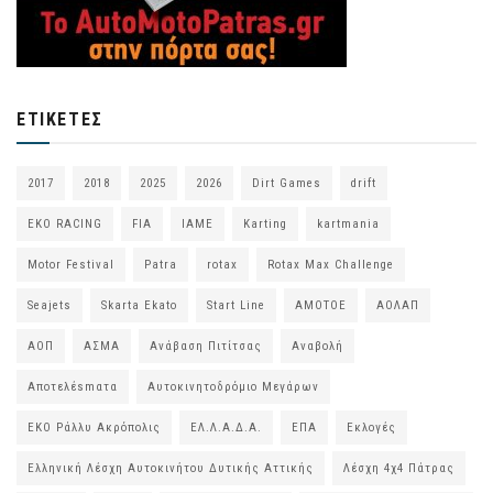
ΕΤΙΚΈΤΕΣ
2017
2018
2025
2026
Dirt Games
drift
EKO RACING
FIA
IAME
Karting
kartmania
Motor Festival
Patra
rotax
Rotax Max Challenge
Seajets
Skarta Ekato
Start Line
ΑΜΟΤΟΕ
ΑΟΛΑΠ
ΑΟΠ
ΑΣΜΑ
Ανάβαση Πιτίτσας
Αναβολή
Αποτελέsmατα
Αυτοκινητοδρόμιο Μεγάρων
ΕΚΟ Ράλλυ Ακρόπολις
ΕΛ.Λ.Α.Δ.Α.
ΕΠΑ
Εκλογές
Ελληνική Λέσχη Αυτοκινήτου Δυτικής Αττικής
Λέσχη 4χ4 Πάτρας