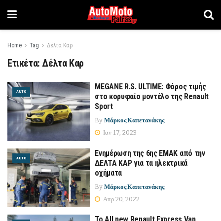
Home
Tag
Δέλτα Καρ
Ετικέτα:
Δέλτα Καρ
MEGANE R.S. ULTIME: Φόρος τιμής
AUTO
στο κορυφαίο μοντέλο της Renault
Sport
By
Μάρκος Καπετανάκης
Ιαν 17, 2023
Ενημέρωση της 6ης ΕΜΑΚ από την
AUTO
ΔΕΛΤΑ ΚΑΡ για τα ηλεκτρικά
οχήματα
By
Μάρκος Καπετανάκης
Απρ 20, 2022
Το All new Renault Express Van,