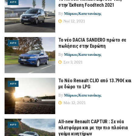
AUTO
στην Έκθεση Foodtech 2021
By
Μάρκος Καπετανάκης
Νοέ 12, 2021
Το νέο DACIA SANDERO πρώτο σε
AUTO
πωλήσεις στην Ευρώπη
By
Μάρκος Καπετανάκης
Σεπ 3, 2021
Το Νέο Renault CLIO από 13.790€ και
AUTO
με δώρο το LPG
By
Μάρκος Καπετανάκης
Μάι 12, 2021
All-new Renault CAPTUR : Σε νέα
AUTO
πλατφόρμα και με την πιο πλούσια
γκάμα κινητήρων