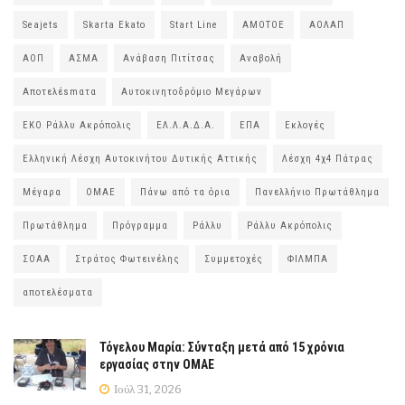
Seajets
Skarta Ekato
Start Line
ΑΜΟΤΟΕ
ΑΟΛΑΠ
ΑΟΠ
ΑΣΜΑ
Ανάβαση Πιτίτσας
Αναβολή
Αποτελέsmατα
Αυτοκινητοδρόμιο Μεγάρων
ΕΚΟ Ράλλυ Ακρόπολις
ΕΛ.Λ.Α.Δ.Α.
ΕΠΑ
Εκλογές
Ελληνική Λέσχη Αυτοκινήτου Δυτικής Αττικής
Λέσχη 4χ4 Πάτρας
Μέγαρα
ΟΜΑΕ
Πάνω από τα όρια
Πανελλήνιο Πρωτάθλημα
Πρωτάθλημα
Πρόγραμμα
Ράλλυ
Ράλλυ Ακρόπολις
ΣΟΑΑ
Στράτος Φωτεινέλης
Συμμετοχές
ΦΙΛΜΠΑ
αποτελέσματα
Τόγελου Μαρία: Σύνταξη μετά από 15 χρόνια
εργασίας στην ΟΜΑΕ
Ιούλ 31, 2026