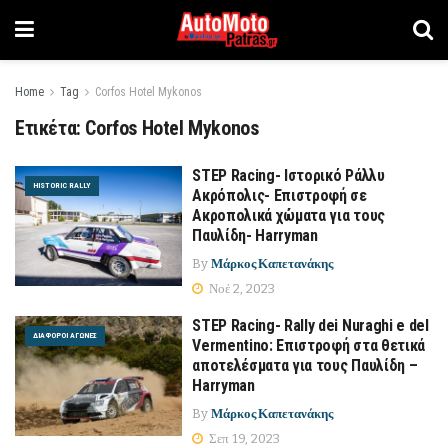
Home
Tag
Corfos Hotel Mykonos
Ετικέτα:
Corfos Hotel Mykonos
STEP Racing- Ιστορικό Ράλλυ
HISTORIC RALLY
Ακρόπολις- Επιστροφή σε
Ακροπολικά χώματα για τους
Παυλίδη- Harryman
By
Μάρκος Καπετανάκης
Νοέ 2, 2023
STEP Racing- Rally dei Nuraghi e del
ΔΙΆΦΟΡΟΙ ΑΓΏΝΕΣ
Vermentino: Επιστροφή στα θετικά
αποτελέσματα για τους Παυλίδη –
Harryman
By
Μάρκος Καπετανάκης
Σεπ 19, 2023