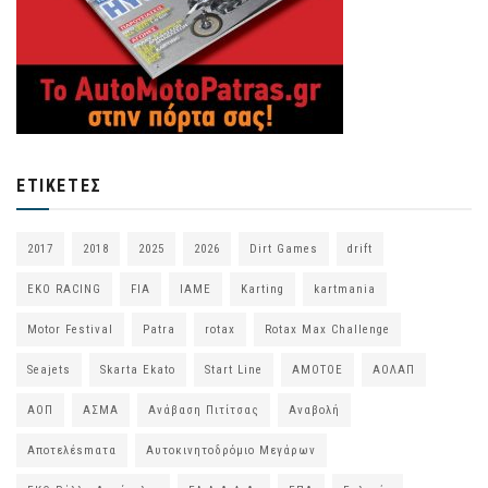
ΕΤΙΚΈΤΕΣ
2017
2018
2025
2026
Dirt Games
drift
EKO RACING
FIA
IAME
Karting
kartmania
Motor Festival
Patra
rotax
Rotax Max Challenge
Seajets
Skarta Ekato
Start Line
ΑΜΟΤΟΕ
ΑΟΛΑΠ
ΑΟΠ
ΑΣΜΑ
Ανάβαση Πιτίτσας
Αναβολή
Αποτελέsmατα
Αυτοκινητοδρόμιο Μεγάρων