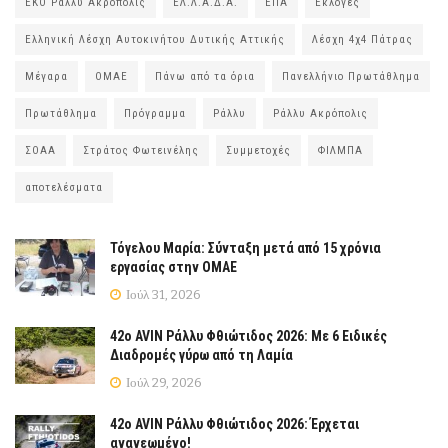
ΕΚΟ Ράλλυ Ακρόπολις
ΕΛ.Λ.Α.Δ.Α.
ΕΠΑ
Εκλογές
Ελληνική Λέσχη Αυτοκινήτου Δυτικής Αττικής
Λέσχη 4χ4 Πάτρας
Μέγαρα
ΟΜΑΕ
Πάνω από τα όρια
Πανελλήνιο Πρωτάθλημα
Πρωτάθλημα
Πρόγραμμα
Ράλλυ
Ράλλυ Ακρόπολις
ΣΟΑΑ
Στράτος Φωτεινέλης
Συμμετοχές
ΦΙΛΜΠΑ
αποτελέσματα
Τόγελου Μαρία: Σύνταξη μετά από 15 χρόνια
εργασίας στην ΟΜΑΕ
Ιούλ 31, 2026
42ο AVIN Ράλλυ Φθιώτιδος 2026: Με 6 Ειδικές
Διαδρομές γύρω από τη Λαμία
Ιούλ 29, 2026
42ο AVIN Ράλλυ Φθιώτιδος 2026: Έρχεται
ανανεωμένο!