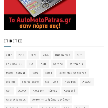
ΕΤΙΚΈΤΕΣ
2017
2018
2025
2026
Dirt Games
drift
EKO RACING
FIA
IAME
Karting
kartmania
Motor Festival
Patra
rotax
Rotax Max Challenge
Seajets
Skarta Ekato
Start Line
ΑΜΟΤΟΕ
ΑΟΛΑΠ
ΑΟΠ
ΑΣΜΑ
Ανάβαση Πιτίτσας
Αναβολή
Αποτελέsmατα
Αυτοκινητοδρόμιο Μεγάρων