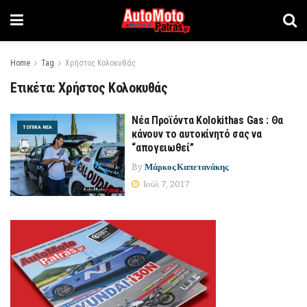
Home
Tag
Χρήστος Κολοκυθάς
Ετικέτα:
Χρήστος Κολοκυθάς
Νέα Προϊόντα Kolokithas Gas : Θα
ΤΟΠΙΚΆ ΝΈΑ
κάνουν το αυτοκίνητό σας να
“απογειωθεί”
By
Μάρκος Καπετανάκης
Ιούλ 7, 2017