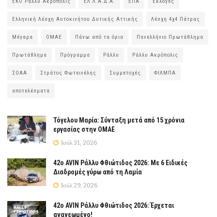
ΕΚΟ Ράλλυ Ακρόπολις
ΕΛ.Λ.Α.Δ.Α.
ΕΠΑ
Εκλογές
Ελληνική Λέσχη Αυτοκινήτου Δυτικής Αττικής
Λέσχη 4χ4 Πάτρας
Μέγαρα
ΟΜΑΕ
Πάνω από τα όρια
Πανελλήνιο Πρωτάθλημα
Πρωτάθλημα
Πρόγραμμα
Ράλλυ
Ράλλυ Ακρόπολις
ΣΟΑΑ
Στράτος Φωτεινέλης
Συμμετοχές
ΦΙΛΜΠΑ
αποτελέσματα
Τόγελου Μαρία: Σύνταξη μετά από 15 χρόνια
εργασίας στην ΟΜΑΕ
Ιούλ 31, 2026
42ο AVIN Ράλλυ Φθιώτιδος 2026: Με 6 Ειδικές
Διαδρομές γύρω από τη Λαμία
Ιούλ 29, 2026
42ο AVIN Ράλλυ Φθιώτιδος 2026: Έρχεται
ανανεωμένο!