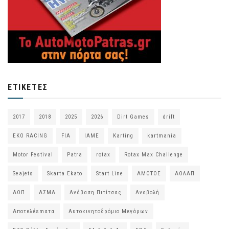
ΕΤΙΚΈΤΕΣ
2017
2018
2025
2026
Dirt Games
drift
EKO RACING
FIA
IAME
Karting
kartmania
Motor Festival
Patra
rotax
Rotax Max Challenge
Seajets
Skarta Ekato
Start Line
ΑΜΟΤΟΕ
ΑΟΛΑΠ
ΑΟΠ
ΑΣΜΑ
Ανάβαση Πιτίτσας
Αναβολή
Αποτελέsmατα
Αυτοκινητοδρόμιο Μεγάρων