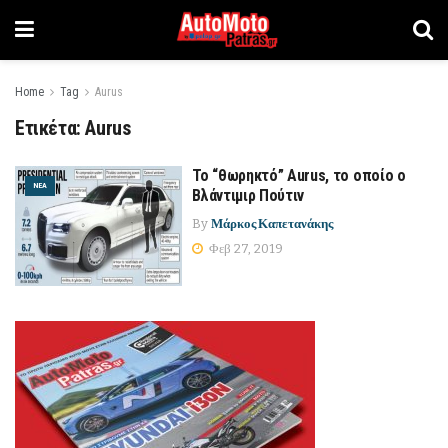
Home
Tag
Aurus
Ετικέτα:
Aurus
Το “θωρηκτό” Aurus, το οποίο ο
ΝΈΑ
Βλάντιμιρ Πούτιν
By
Μάρκος Καπετανάκης
Φεβ 27, 2019