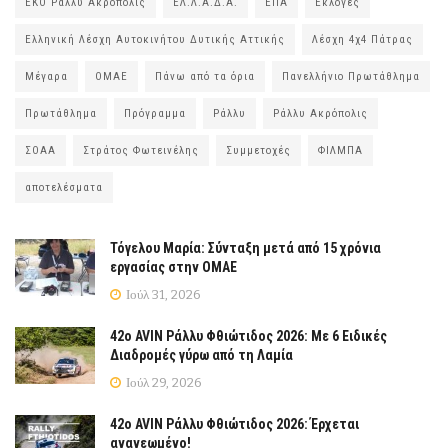
ΕΚΟ Ράλλυ Ακρόπολις
ΕΛ.Λ.Α.Δ.Α.
ΕΠΑ
Εκλογές
Ελληνική Λέσχη Αυτοκινήτου Δυτικής Αττικής
Λέσχη 4χ4 Πάτρας
Μέγαρα
ΟΜΑΕ
Πάνω από τα όρια
Πανελλήνιο Πρωτάθλημα
Πρωτάθλημα
Πρόγραμμα
Ράλλυ
Ράλλυ Ακρόπολις
ΣΟΑΑ
Στράτος Φωτεινέλης
Συμμετοχές
ΦΙΛΜΠΑ
αποτελέσματα
Τόγελου Μαρία: Σύνταξη μετά από 15 χρόνια
εργασίας στην ΟΜΑΕ
Ιούλ 31, 2026
42ο AVIN Ράλλυ Φθιώτιδος 2026: Με 6 Ειδικές
Διαδρομές γύρω από τη Λαμία
Ιούλ 29, 2026
42ο AVIN Ράλλυ Φθιώτιδος 2026: Έρχεται
ανανεωμένο!