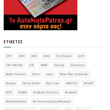
ΕΤΙΚΈΤΕΣ
2017
2018
2025
2026
Dirt Games
drift
EKO RACING
FIA
IAME
Karting
kartmania
Motor Festival
Patra
rotax
Rotax Max Challenge
Seajets
Skarta Ekato
Start Line
ΑΜΟΤΟΕ
ΑΟΛΑΠ
ΑΟΠ
ΑΣΜΑ
Ανάβαση Πιτίτσας
Αναβολή
Αποτελέsmατα
Αυτοκινητοδρόμιο Μεγάρων