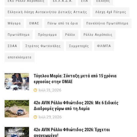
ΕΚΟ Ράλλυ Ακρόπολις
ΕΛ.Λ.Α.Δ.Α.
ΕΠΑ
Εκλογές
Ελληνική Λέσχη Αυτοκινήτου Δυτικής Αττικής
Λέσχη 4χ4 Πάτρας
Μέγαρα
ΟΜΑΕ
Πάνω από τα όρια
Πανελλήνιο Πρωτάθλημα
Πρωτάθλημα
Πρόγραμμα
Ράλλυ
Ράλλυ Ακρόπολις
ΣΟΑΑ
Στράτος Φωτεινέλης
Συμμετοχές
ΦΙΛΜΠΑ
αποτελέσματα
Τόγελου Μαρία: Σύνταξη μετά από 15 χρόνια
εργασίας στην ΟΜΑΕ
Ιούλ 31, 2026
42ο AVIN Ράλλυ Φθιώτιδος 2026: Με 6 Ειδικές
Διαδρομές γύρω από τη Λαμία
Ιούλ 29, 2026
42ο AVIN Ράλλυ Φθιώτιδος 2026: Έρχεται
ανανεωμένο!