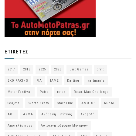
ΕΤΙΚΈΤΕΣ
2017
2018
2025
2026
Dirt Games
drift
EKO RACING
FIA
IAME
Karting
kartmania
Motor Festival
Patra
rotax
Rotax Max Challenge
Seajets
Skarta Ekato
Start Line
ΑΜΟΤΟΕ
ΑΟΛΑΠ
ΑΟΠ
ΑΣΜΑ
Ανάβαση Πιτίτσας
Αναβολή
Αποτελέsmατα
Αυτοκινητοδρόμιο Μεγάρων