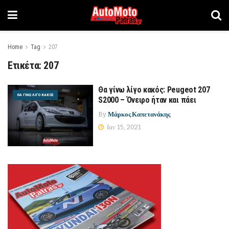
Home
Tag
207
Ετικέτα:
207
Θα γίνω λίγο κακός: Peugeot 207
ΘΑ ΓΊΝΩ ΛΊΓΟ ΚΑΚΌΣ
S2000 – Όνειρο ήταν και πάει
By
Μάρκος Καπετανάκης
Ιαν 15, 2021