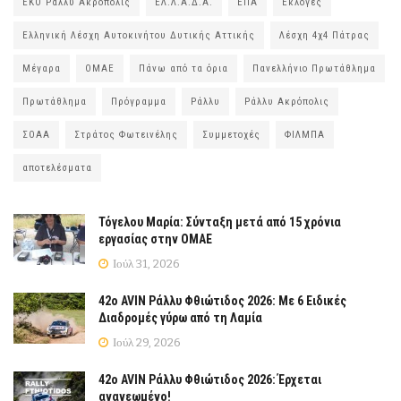
ΕΚΟ Ράλλυ Ακρόπολις
ΕΛ.Λ.Α.Δ.Α.
ΕΠΑ
Εκλογές
Ελληνική Λέσχη Αυτοκινήτου Δυτικής Αττικής
Λέσχη 4χ4 Πάτρας
Μέγαρα
ΟΜΑΕ
Πάνω από τα όρια
Πανελλήνιο Πρωτάθλημα
Πρωτάθλημα
Πρόγραμμα
Ράλλυ
Ράλλυ Ακρόπολις
ΣΟΑΑ
Στράτος Φωτεινέλης
Συμμετοχές
ΦΙΛΜΠΑ
αποτελέσματα
Τόγελου Μαρία: Σύνταξη μετά από 15 χρόνια
εργασίας στην ΟΜΑΕ
Ιούλ 31, 2026
42ο AVIN Ράλλυ Φθιώτιδος 2026: Με 6 Ειδικές
Διαδρομές γύρω από τη Λαμία
Ιούλ 29, 2026
42ο AVIN Ράλλυ Φθιώτιδος 2026: Έρχεται
ανανεωμένο!