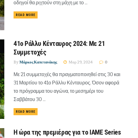
οδηγοί θα ριχτούν στη μάχη με το ...
READ MORE
41ο Ράλλυ Κένταυρος 2024: Με 21
Συμμετοχές
By
Μάρκος Καπετανάκης
Μαρ 29, 2024
0
Με 21 συμμετοχές θα πραγματοποιηθεί στις 30 και
31 Μαρτίου το 41ο Ράλλυ Κένταυρος. Όσον αφορά
το πρόγραμμα του αγώνα, το μεσημέρι του
Σαββάτου 30 ...
READ MORE
Η ώρα της πρεμιέρας για το IAME Series