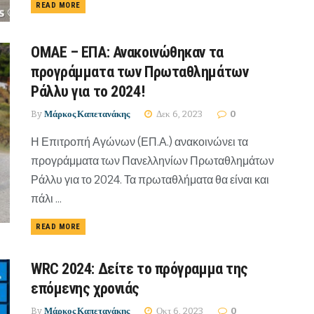
READ MORE
ΟΜΑΕ – ΕΠΑ: Ανακοινώθηκαν τα
προγράμματα των Πρωταθλημάτων
Ράλλυ για το 2024!
By
Μάρκος Καπετανάκης
Δεκ 6, 2023
0
Η Επιτροπή Αγώνων (ΕΠ.Α.) ανακοινώνει τα
προγράμματα των Πανελληνίων Πρωταθλημάτων
Ράλλυ για το 2024. Τα πρωταθλήματα θα είναι και
πάλι ...
READ MORE
WRC 2024: Δείτε το πρόγραμμα της
επόμενης χρονιάς
By
Μάρκος Καπετανάκης
Οκτ 6, 2023
0