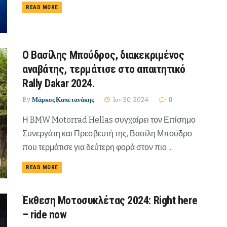
READ MORE
Ο Βασίλης Μπούδρος, διακεκριμένος
αναβάτης, τερμάτισε στο απαιτητικό
Rally Dakar 2024.
By
Μάρκος Καπετανάκης
Ιαν 30, 2024
0
Η BMW Motorrad Hellas συγχαίρει τον Επίσημο
Συνεργάτη και Πρεσβευτή της, Βασίλη Μπούδρο
που τερμάτισε για δεύτερη φορά στον πιο ...
READ MORE
Έκθεση Μοτοσυκλέτας 2024: Right here
– ride now