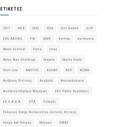
ΕΤΙΚΈΤΕΣ
2017
2018
2025
2026
Dirt Games
drift
EKO RACING
FIA
IAME
Karting
kartmania
Motor Festival
Patra
rotax
Rotax Max Challenge
Seajets
Skarta Ekato
Start Line
ΑΜΟΤΟΕ
ΑΟΛΑΠ
ΑΟΠ
ΑΣΜΑ
Ανάβαση Πιτίτσας
Αναβολή
Αποτελέsmατα
Αυτοκινητοδρόμιο Μεγάρων
ΕΚΟ Ράλλυ Ακρόπολις
ΕΛ.Λ.Α.Δ.Α.
ΕΠΑ
Εκλογές
Ελληνική Λέσχη Αυτοκινήτου Δυτικής Αττικής
Λέσχη 4χ4 Πάτρας
Μέγαρα
ΟΜΑΕ