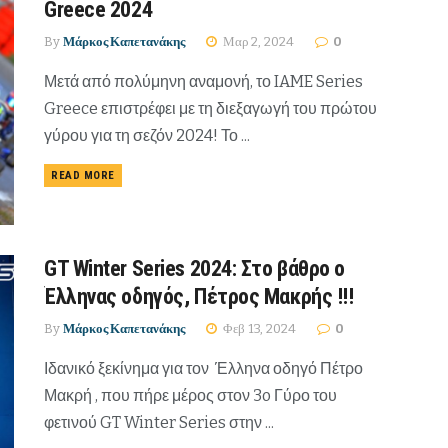
Greece 2024
By
Μάρκος Καπετανάκης
Μαρ 2, 2024
0
Μετά από πολύμηνη αναμονή, το IAME Series
Greece επιστρέφει με τη διεξαγωγή του πρώτου
γύρου για τη σεζόν 2024! Το ...
READ MORE
GT Winter Series 2024: Στο βάθρο ο
Έλληνας οδηγός, Πέτρος Μακρής !!!
By
Μάρκος Καπετανάκης
Φεβ 13, 2024
0
Ιδανικό ξεκίνημα για τον Έλληνα οδηγό Πέτρο
Μακρή , που πήρε μέρος στον 3o Γύρο του
φετινού GT Winter Series στην ...