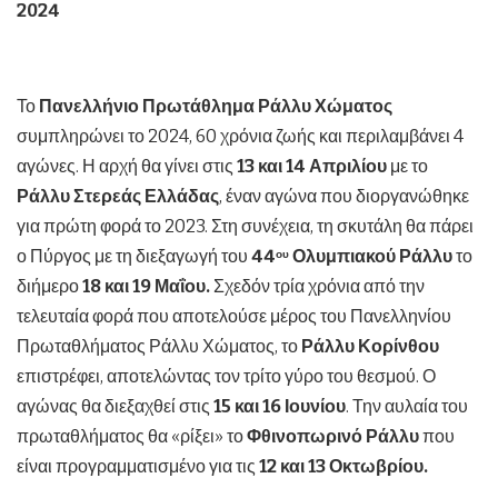
2024
Το
Πανελλήνιο Πρωτάθλημα Ράλλυ Χώματος
συμπληρώνει το 2024, 60 χρόνια ζωής και περιλαμβάνει 4
αγώνες. Η αρχή θα γίνει στις
13 και 14 Απριλίου
με το
Ράλλυ Στερεάς Ελλάδας
, έναν αγώνα που διοργανώθηκε
για πρώτη φορά το 2023. Στη συνέχεια, τη σκυτάλη θα πάρει
ο Πύργος με τη διεξαγωγή του
44
Ολυμπιακού Ράλλυ
το
ου
διήμερο
18 και 19 Μαΐου.
Σχεδόν τρία χρόνια από την
τελευταία φορά που αποτελούσε μέρος του Πανελληνίου
Πρωταθλήματος Ράλλυ Χώματος, το
Ράλλυ Κορίνθου
επιστρέφει, αποτελώντας τον τρίτο γύρο του θεσμού. Ο
αγώνας θα διεξαχθεί στις
15 και 16 Ιουνίου
. Την αυλαία του
πρωταθλήματος θα «ρίξει» το
Φθινοπωρινό Ράλλυ
που
είναι προγραμματισμένο για τις
12 και 13 Οκτωβρίου.