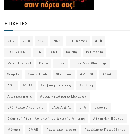
ΕΤΙΚΈΤΕΣ
2017
2018
2025
2026
Dirt Games
drift
EKO RACING
FIA
IAME
Karting
kartmania
Motor Festival
Patra
rotax
Rotax Max Challenge
Seajets
Skarta Ekato
Start Line
ΑΜΟΤΟΕ
ΑΟΛΑΠ
ΑΟΠ
ΑΣΜΑ
Ανάβαση Πιτίτσας
Αναβολή
Αποτελέsmατα
Αυτοκινητοδρόμιο Μεγάρων
ΕΚΟ Ράλλυ Ακρόπολις
ΕΛ.Λ.Α.Δ.Α.
ΕΠΑ
Εκλογές
Ελληνική Λέσχη Αυτοκινήτου Δυτικής Αττικής
Λέσχη 4χ4 Πάτρας
Μέγαρα
ΟΜΑΕ
Πάνω από τα όρια
Πανελλήνιο Πρωτάθλημα