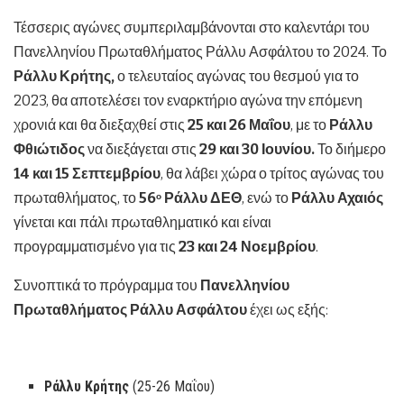
Τέσσερις αγώνες συμπεριλαμβάνονται στο καλεντάρι του
Πανελληνίου Πρωταθλήματος Ράλλυ Ασφάλτου το 2024. Το
Ράλλυ Κρήτης,
ο τελευταίος αγώνας του θεσμού για το
2023, θα αποτελέσει τον εναρκτήριο αγώνα την επόμενη
χρονιά και θα διεξαχθεί στις
25 και 26 Μαΐου
, με το
Ράλλυ
Φθιώτιδος
να διεξάγεται στις
29 και 30 Ιουνίου.
Το διήμερο
14 και 15 Σεπτεμβρίου
, θα λάβει χώρα ο τρίτος αγώνας του
πρωταθλήματος, το
56
Ράλλυ ΔΕΘ
, ενώ το
Ράλλυ Αχαιός
ο
γίνεται και πάλι πρωταθληματικό και είναι
προγραμματισμένο για τις
23 και 24 Νοεμβρίου
.
Συνοπτικά το πρόγραμμα του
Πανελληνίου
Πρωταθλήματος Ράλλυ Ασφάλτου
έχει ως εξής:
Ράλλυ Κρήτης
(25-26 Μαΐου)