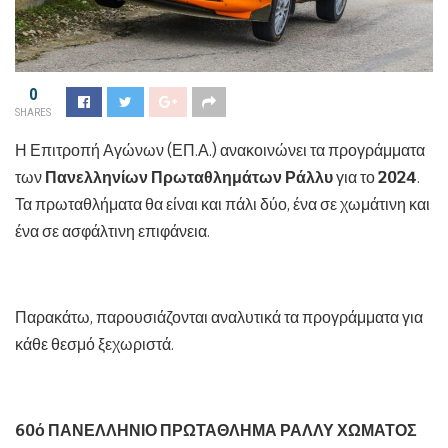
0
SHARES
Η Επιτροπή Αγώνων (ΕΠ.Α.) ανακοινώνει τα προγράμματα
των
Πανελληνίων
Πρωταθλημάτων Ράλλυ
για το
2024
.
Τα πρωταθλήματα θα είναι και πάλι δύο, ένα σε χωμάτινη και
ένα σε ασφάλτινη επιφάνεια.
Παρακάτω, παρουσιάζονται αναλυτικά τα προγράμματα για
κάθε θεσμό ξεχωριστά.
60ό ΠΑΝΕΛΛΗΝΙΟ ΠΡΩΤΑΘΛΗΜΑ ΡΑΛΛΥ ΧΩΜΑΤΟΣ