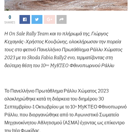
0
SHARES
Η On Sale Rally Team και το πλήρωμά της, Γιώργος
Κεχαγιάς-Χρήστος Κουζιώνης, ολοκλήρωσαν την πορεία
τους στο φετινό Πανελλήνιο Πρωτάθλημα Ράλλυ Χώματος
2023 με το Skoda Fabia Rally2 evo, τερματίζοντας στη
δεύτερη θέση του 10
MyKTEO Φθινοπωρινού Ράλλυ
ου
Το Πανελλήνιο Πρωτάθλημα Ράλλυ Χώματος 2023
ολοκληρώθηκε κατά τη διάρκεια του διημέρου 30
Σεπτεμβρίου-1 Οκτωβρίου με το 10
MyΚΤΕΟ Φθινοπωρινό
ο
Ράλλυ, που διοργανώθηκε από το Αγωνιστικό Σωματείο
Μηχανοκίνητου Αθλητισμού (ΑΣΜΑ) έχοντας ως επίκεντρο
την Ιτέα Φωκίδας.