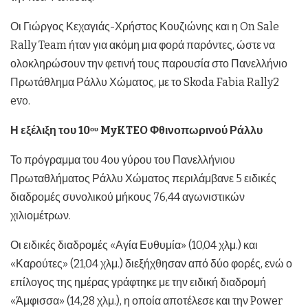
Οι Γιώργος Κεχαγιάς-Χρήστος Κουζιώνης και η On Sale
Rally Team ήταν για ακόμη μια φορά παρόντες, ώστε να
ολοκληρώσουν την φετινή τους παρουσία στο Πανελλήνιο
Πρωτάθλημα Ράλλυ Χώματος, με το Skoda Fabia Rally2
evo.
Η εξέλιξη του 10
MyKTEO Φθινοπωρινού Ράλλυ
ου
Το πρόγραμμα του 4oυ γύρου του Πανελλήνιου
Πρωταθλήματος Ράλλυ Χώματος περιλάμβανε 5 ειδικές
διαδρομές συνολικού μήκους 76,44 αγωνιστικών
χιλιομέτρων.
Οι ειδικές διαδρομές «Αγία Ευθυμία» (10,04 χλμ.) και
«Καρούτες» (21,04 χλμ.) διεξήχθησαν από δύο φορές, ενώ ο
επίλογος της ημέρας γράφτηκε με την ειδική διαδρομή
«Άμφισσα» (14,28 χλμ.), η οποία αποτέλεσε και την Power