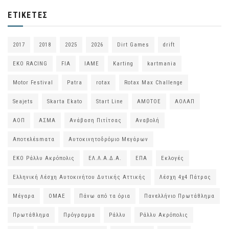
ΕΤΙΚΈΤΕΣ
2017
2018
2025
2026
Dirt Games
drift
EKO RACING
FIA
IAME
Karting
kartmania
Motor Festival
Patra
rotax
Rotax Max Challenge
Seajets
Skarta Ekato
Start Line
ΑΜΟΤΟΕ
ΑΟΛΑΠ
ΑΟΠ
ΑΣΜΑ
Ανάβαση Πιτίτσας
Αναβολή
Αποτελέsmατα
Αυτοκινητοδρόμιο Μεγάρων
ΕΚΟ Ράλλυ Ακρόπολις
ΕΛ.Λ.Α.Δ.Α.
ΕΠΑ
Εκλογές
Ελληνική Λέσχη Αυτοκινήτου Δυτικής Αττικής
Λέσχη 4χ4 Πάτρας
Μέγαρα
ΟΜΑΕ
Πάνω από τα όρια
Πανελλήνιο Πρωτάθλημα
Πρωτάθλημα
Πρόγραμμα
Ράλλυ
Ράλλυ Ακρόπολις