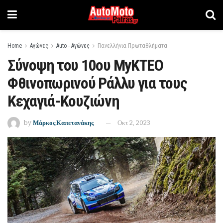
Home
Αγώνες
Auto - Αγώνες
Πανελλήνια Πρωταθλήματα
Σύνοψη του 10ου MyKTEO
Φθινοπωρινού Ράλλυ για τους
Κεχαγιά-Κουζιώνη
by
Μάρκος Καπετανάκης
Οκτ 2, 2023