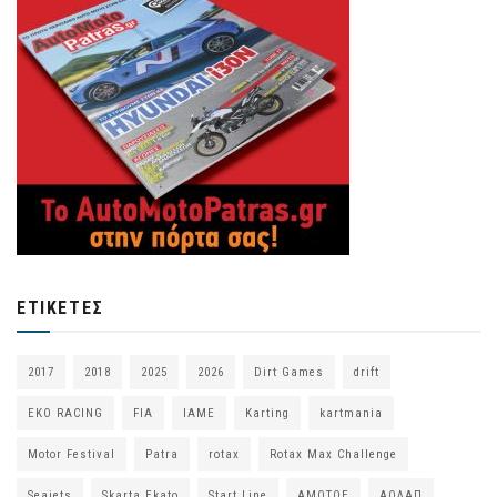
ΕΤΙΚΈΤΕΣ
2017
2018
2025
2026
Dirt Games
drift
EKO RACING
FIA
IAME
Karting
kartmania
Motor Festival
Patra
rotax
Rotax Max Challenge
Seajets
Skarta Ekato
Start Line
ΑΜΟΤΟΕ
ΑΟΛΑΠ