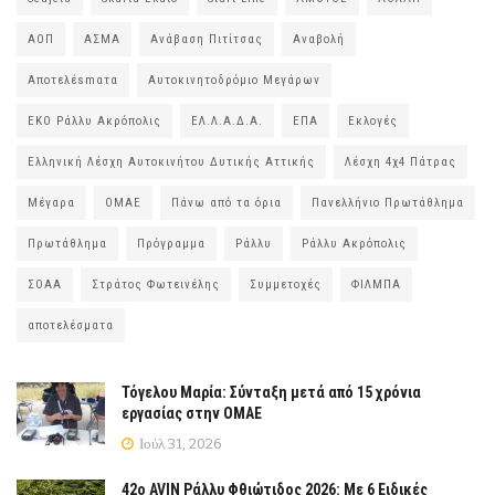
ΑΟΠ
ΑΣΜΑ
Ανάβαση Πιτίτσας
Αναβολή
Αποτελέsmατα
Αυτοκινητοδρόμιο Μεγάρων
ΕΚΟ Ράλλυ Ακρόπολις
ΕΛ.Λ.Α.Δ.Α.
ΕΠΑ
Εκλογές
Ελληνική Λέσχη Αυτοκινήτου Δυτικής Αττικής
Λέσχη 4χ4 Πάτρας
Μέγαρα
ΟΜΑΕ
Πάνω από τα όρια
Πανελλήνιο Πρωτάθλημα
Πρωτάθλημα
Πρόγραμμα
Ράλλυ
Ράλλυ Ακρόπολις
ΣΟΑΑ
Στράτος Φωτεινέλης
Συμμετοχές
ΦΙΛΜΠΑ
αποτελέσματα
Τόγελου Μαρία: Σύνταξη μετά από 15 χρόνια
εργασίας στην ΟΜΑΕ
Ιούλ 31, 2026
42ο AVIN Ράλλυ Φθιώτιδος 2026: Με 6 Ειδικές