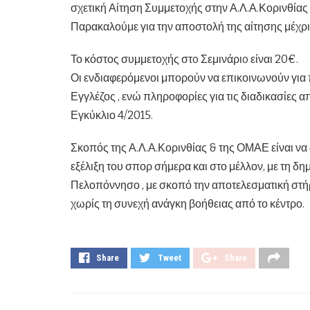
σχετική Αίτηση Συμμετοχής στην Α.Λ.Α.Κορινθία
Παρακαλούμε για την αποστολή της αίτησης μέχρι
Το κόστος συμμετοχής στo Σεμινάριo είναι 20€.
Οι ενδιαφερόμενοι μπορούν να επικοινωνούν για
Εγγλέζος , ενώ πληροφορίες για τις διαδικασίες
Εγκύκλιο 4/2015.
Σκοπός της Α.Λ.Α.Κορινθίας & της ΟΜΑΕ είναι να δ
εξέλιξη του σπορ σήμερα και στο μέλλον, με τη 
Πελοπόννησο , με σκοπό την αποτελεσματική στή
χωρίς τη συνεχή ανάγκη βοήθειας από το κέντρο.
Share
Tweet
Share