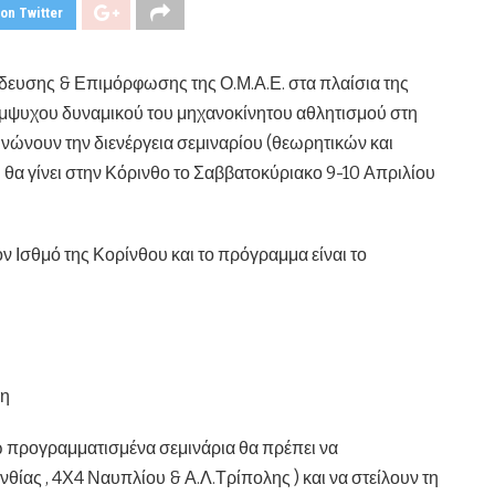
on Twitter
αίδευσης & Επιμόρφωσης της Ο.Μ.Α.Ε. στα πλαίσια της
έμψυχου δυναμικού του μηχανοκίνητου αθλητισμού στη
ινώνουν την διενέργεια σεμιναρίου (θεωρητικών και
θα γίνει στην Κόρινθο το Σαββατοκύριακο 9-10 Απριλίου
ον Ισθμό της Κορίνθου και το πρόγραμμα είναι το
ση
 προγραμματισμένα σεμινάρια θα πρέπει
να
νθίας , 4Χ4 Ναυπλίου & Α.Λ.Τρίπολης ) και να στείλουν τη