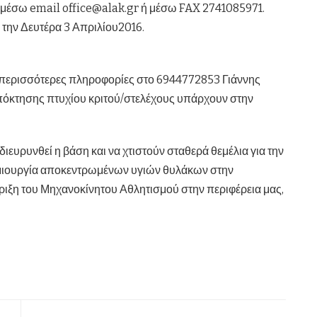
ς μέσω email office@alak.gr ή μέσω FAX 2741085971.
 την Δευτέρα 3 Απριλίου2016.
 περισσότερες πληροφορίες στο 6944772853 Γιάννης
 απόκτησης πτυχίου κριτού/στελέχους υπάρχουν στην
ιευρυνθεί η βάση και να χτιστούν σταθερά θεμέλια για την
δημιουργία αποκεντρωμένων υγιών θυλάκων στην
ριξη του Μηχανοκίνητου Αθλητισμού στην περιφέρεια μας,