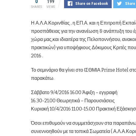
0
199
Share on Facebook
Share 
SHARES
VIEWS
Η Α.Λ.Α.Κορινθίας , η ΕΠ.Α. και η Επιτροπή Εκπ
προσπάθειας για την ανανέωση & ανάπτυξη του 
χώρα μας,και ιδιαιτέρα της Πελοποννήσου, ανακο
πρακτικών) για υποψήφιους Δόκιμους Κριτές που 
2016 .
Το σεμινάριο θα γίνει στο ΙΣΘΜΙΑ Prime Hotel στ
παρακάτω.
Σάββατο 9/4/2016 16.00 Άφιξη – εγγραφή
16.30-21.00 Θεωρητικά – Παρουσιάσεις
Κυριακή 10/4/2016 11.00-15.00 Πρακτική Εξάσκη
Όσοι επιθυμούν να συμμετάσχουν στα παραπάνω
συνεννοηθούν με τα τοπικά Σωματεία ( Α.Λ.Α.Κορι