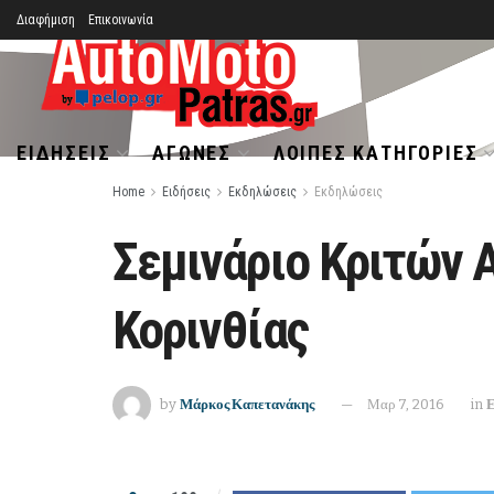
Διαφήμιση
Επικοινωνία
ΕΙΔΉΣΕΙΣ
ΑΓΏΝΕΣ
ΛΟΙΠΈΣ ΚΑΤΗΓΟΡΊΕΣ
Home
Ειδήσεις
Εκδηλώσεις
Εκδηλώσεις
Σεμινάριο Κριτών 
Κορινθίας
by
Μάρκος Καπετανάκης
Μαρ 7, 2016
in
Ε