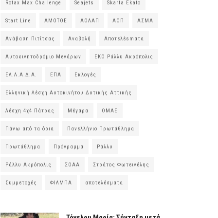
Rotax Max Challenge
Seajets
Skarta Ekato
Start Line
ΑΜΟΤΟΕ
ΑΟΛΑΠ
ΑΟΠ
ΑΣΜΑ
Ανάβαση Πιτίτσας
Αναβολή
Αποτελέsmατα
Αυτοκινητοδρόμιο Μεγάρων
ΕΚΟ Ράλλυ Ακρόπολις
ΕΛ.Λ.Α.Δ.Α.
ΕΠΑ
Εκλογές
Ελληνική Λέσχη Αυτοκινήτου Δυτικής Αττικής
Λέσχη 4χ4 Πάτρας
Μέγαρα
ΟΜΑΕ
Πάνω από τα όρια
Πανελλήνιο Πρωτάθλημα
Πρωτάθλημα
Πρόγραμμα
Ράλλυ
Ράλλυ Ακρόπολις
ΣΟΑΑ
Στράτος Φωτεινέλης
Συμμετοχές
ΦΙΛΜΠΑ
αποτελέσματα
Τόγελου Μαρία: Σύνταξη μετά