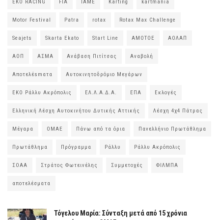
EKO RACING
FIA
IAME
Karting
kartmania
Motor Festival
Patra
rotax
Rotax Max Challenge
Seajets
Skarta Ekato
Start Line
ΑΜΟΤΟΕ
ΑΟΛΑΠ
ΑΟΠ
ΑΣΜΑ
Ανάβαση Πιτίτσας
Αναβολή
Αποτελέsmατα
Αυτοκινητοδρόμιο Μεγάρων
ΕΚΟ Ράλλυ Ακρόπολις
ΕΛ.Λ.Α.Δ.Α.
ΕΠΑ
Εκλογές
Ελληνική Λέσχη Αυτοκινήτου Δυτικής Αττικής
Λέσχη 4χ4 Πάτρας
Μέγαρα
ΟΜΑΕ
Πάνω από τα όρια
Πανελλήνιο Πρωτάθλημα
Πρωτάθλημα
Πρόγραμμα
Ράλλυ
Ράλλυ Ακρόπολις
ΣΟΑΑ
Στράτος Φωτεινέλης
Συμμετοχές
ΦΙΛΜΠΑ
αποτελέσματα
Τόγελου Μαρία: Σύνταξη μετά από 15 χρόνια