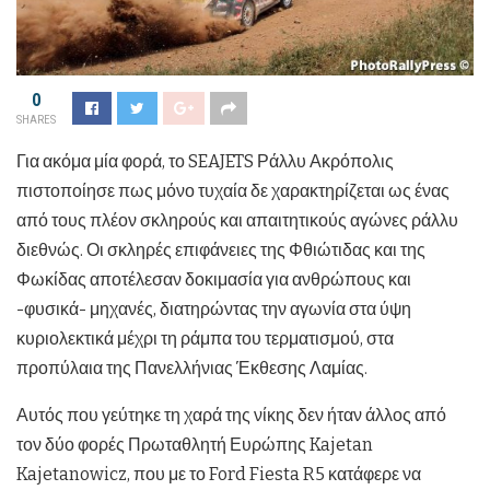
0
SHARES
Για ακόμα μία φορά, το SEAJETS Ράλλυ Ακρόπολις
πιστοποίησε πως μόνο τυχαία δε χαρακτηρίζεται ως ένας
από τους πλέον σκληρούς και απαιτητικούς αγώνες ράλλυ
διεθνώς. Οι σκληρές επιφάνειες της Φθιώτιδας και της
Φωκίδας αποτέλεσαν δοκιμασία για ανθρώπους και
-φυσικά- μηχανές, διατηρώντας την αγωνία στα ύψη
κυριολεκτικά μέχρι τη ράμπα του τερματισμού, στα
προπύλαια της Πανελλήνιας Έκθεσης Λαμίας.
Αυτός που γεύτηκε τη χαρά της νίκης δεν ήταν άλλος από
τον δύο φορές Πρωταθλητή Ευρώπης Kajetan
Kajetanowicz, που με το Ford Fiesta R5 κατάφερε να