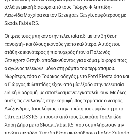
αλλά με μικρή διαφορά από τους Γιώργο Φιλιππίδη-
Λεωνίδα Μαχαίρα και τον Grzegorz Grzyb, αμφότερους με
Skoda Fabia R5.
Οι τρεις τους μπήκαν στην τελευταία ε.δ. με την 3η θέση
«ανοιχτή» και όλους ικανούς για το καλύτερο. Αυτός που
στάθηκε ικανότερος ή πιο τυχερός ήταν ο Πολωνός
Grzegorz Grzyb, αποδεικνύοντας για ακόμα μία φορά πως
ο αγώνας τελειώνει μόνο στη ράμπα του τερματισμού.
Νωρίτερα, τόσο ο Τούρκος οδηγός με το Ford Fiesta όσο και
ο Γιώργος Φιλιππίδης είχαν από μία έξοδο στην τελευταία
ειδική διαδρομή, με αποτέλεσμα να εγκαταλείψουν. Με όλες
αυτές τις εναλλαγές στην κορυφή, 4ος τερμάτισε ο νεαρός
Αλέξανδρος Τσουλόφτας, στην πρώτη του εμφάνιση με το
Citroen DS3 R5, μπροστά από τους Σωκράτη Τσολακίδη-
Χάρη Δήμο με το Skoda Fabia R5, που συμπλήρωσαν την
πρώτη πεντάδα. Στην 6η θέση ακολούθησε ο Ιταλός Zelindo