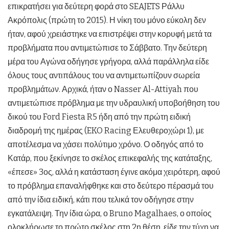
επικρατήσει για δεύτερη φορά στο SEAJETS Ράλλυ
Ακρόπολις (πρώτη το 2015). Η νίκη του μόνο εύκολη δεν
ήταν, αφού χρειάστηκε να επιστρέψει στην κορυφή μετά τα
προβλήματα που αντιμετώπισε το Σάββατο. Την δεύτερη
μέρα του Αγώνα οδήγησε γρήγορα, αλλά παράλληλα είδε
όλους τους αντιπάλους του να αντιμετωπίζουν σωρεία
προβλημάτων. Αρχικά, ήταν ο Nasser Al-Attiyah που
αντιμετώπισε πρόβλημα με την υδραυλική υποβοήθηση του
δικού του Ford Fiesta R5 ήδη από την πρώτη ειδική
διαδρομή της ημέρας (EKO Racing Ελευθεροχώρι 1), με
αποτέλεσμα να χάσει πολύτιμο χρόνο. Ο οδηγός από το
Κατάρ, που ξεκίνησε το σκέλος επικεφαλής της κατάταξης,
«έπεσε» 3ος, αλλά η κατάσταση έγινε ακόμα χειρότερη, αφού
το πρόβλημα επαναλήφθηκε και στο δεύτερο πέρασμά του
από την ίδια ειδική, κάτι που τελικά τον οδήγησε στην
εγκατάλειψη. Την ίδια ώρα, ο Bruno Magalhaes, ο οποίος
ολοκλήρωσε το πρώτο σκέλος στη 2η θέση, είδε την τύχη να