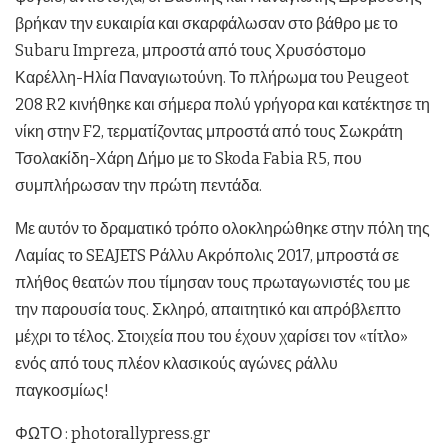
βρήκαν την ευκαιρία και σκαρφάλωσαν στο βάθρο με το
Subaru Impreza, μπροστά από τους Χρυσόστομο
Καρέλλη-Ηλία Παναγιωτούνη. Το πλήρωμα του Peugeot
208 R2 κινήθηκε και σήμερα πολύ γρήγορα και κατέκτησε τη
νίκη στην F2, τερματίζοντας μπροστά από τους Σωκράτη
Τσολακίδη-Χάρη Δήμο με το Skoda Fabia R5, που
συμπλήρωσαν την πρώτη πεντάδα.
Με αυτόν το δραματικό τρόπο ολοκληρώθηκε στην πόλη της
Λαμίας το SEAJETS Ράλλυ Ακρόπολις 2017, μπροστά σε
πλήθος θεατών που τίμησαν τους πρωταγωνιστές του με
την παρουσία τους. Σκληρό, απαιτητικό και απρόβλεπτο
μέχρι το τέλος. Στοιχεία που του έχουν χαρίσει τον «τίτλο»
ενός από τους πλέον κλασικούς αγώνες ράλλυ
παγκοσμίως!
ΦΩΤΟ : photorallypress.gr