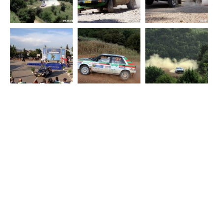
TAGS:
Seajets
Ακρόπολις Ράλλυ
Αποτελέsmατα