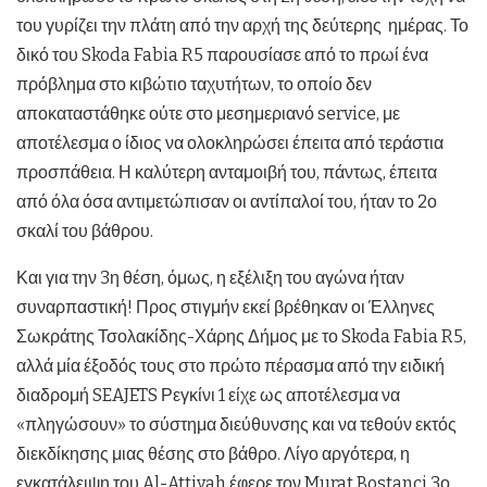
του γυρίζει την πλάτη από την αρχή της δεύτερης ημέρας. Το
δικό του Skoda Fabia R5 παρουσίασε από το πρωί ένα
πρόβλημα στο κιβώτιο ταχυτήτων, το οποίο δεν
αποκαταστάθηκε ούτε στο μεσημεριανό service, με
αποτέλεσμα ο ίδιος να ολοκληρώσει έπειτα από τεράστια
προσπάθεια. Η καλύτερη ανταμοιβή του, πάντως, έπειτα
από όλα όσα αντιμετώπισαν οι αντίπαλοί του, ήταν το 2ο
σκαλί του βάθρου.
Και για την 3η θέση, όμως, η εξέλιξη του αγώνα ήταν
συναρπαστική! Προς στιγμήν εκεί βρέθηκαν οι Έλληνες
Σωκράτης Τσολακίδης-Χάρης Δήμος με το Skoda Fabia R5,
αλλά μία έξοδός τους στο πρώτο πέρασμα από την ειδική
διαδρομή SEAJETS Ρεγκίνι 1 είχε ως αποτέλεσμα να
«πληγώσουν» το σύστημα διεύθυνσης και να τεθούν εκτός
διεκδίκησης μιας θέσης στο βάθρο. Λίγο αργότερα, η
εγκατάλειψη του Al-Attiyah έφερε τον Murat Bostanci 3ο,