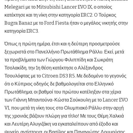
Melegari με το Mitsubishi Lancer EVO IX, ο οποίος
κατέκτησε και τη νίκη στην κατηγορία ERC2. O Τούρκος
Bugra Banaz με το Ford Fiesta ήταν ο μεγάλος νικητής στην
κατηγορία ERC3.
Όπως η πρώτη ημέρα, έτσι και η δεύτερη προσμετρούσε
ξεχωριστά στο Πανελλήνιο Πρωτάθλημα Ράλλυ. Εκεί, μετά
τα προβλήματα των Γιώργου Φιλιππίδη και Σωκράτη
Τσολακίδη, την 1η θέση κατέκτησε ο Αλέξανδρος
Τσουλόφτας με το Citroen DS3 R5. Με δεδομένο το γεγονός
ότι ο Κύπριος οδηγός δε βαθμολογείται στο Ελληνικό
Πρωτάθλημα, οι βαθμοί του πρώτου κατέληξαν στα χέρια
των Γιάννη Μπαντούνα-Κώστα Σούκουλη με το Lancer EVO
VI, που μετά τη νίκη τους στο Ολυμπιακό Ράλλυ στην αρχή
της χρονιάς βάζουν πλώρη για τίτλο! Με τους Θέμη Χαλκιά
και Λευτέρη Αλυγιζάκη να εγκαταλείπουν από έξοδο και
ψυγείο, αντίστοιχα, οι Βασίλης και Παναγιώτης Δρυμούσης