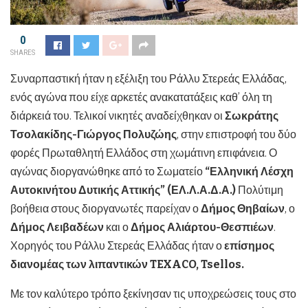
0
SHARES
Συναρπαστική ήταν η εξέλιξη του Ράλλυ Στερεάς Ελλάδας,
ενός αγώνα που είχε αρκετές ανακατατάξεις καθ’ όλη τη
διάρκειά του. Τελικοί νικητές αναδείχθηκαν οι
Σωκράτης
Τσολακίδης-Γιώργος Πολυζώης
, στην επιστροφή του δύο
φορές Πρωταθλητή Ελλάδος στη χωμάτινη επιφάνεια. Ο
αγώνας διοργανώθηκε από το Σωματείο
“Ελληνική Λέσχη
Αυτοκινήτου Δυτικής Αττικής” (ΕΛ.Λ.Α.Δ.Α.)
Πολύτιμη
βοήθεια στους διοργανωτές παρείχαν ο
Δήμος Θηβαίων
, ο
Δήμος Λειβαδέων
και ο
Δήμος Αλιάρτου-Θεσπιέων
.
Χορηγός του Ράλλυ Στερεάς Ελλάδας ήταν ο
επίσημος
διανομέας των λιπαντικών
TEXACO
,
Tsellos
.
Με τον καλύτερο τρόπο ξεκίνησαν τις υποχρεώσεις τους στο