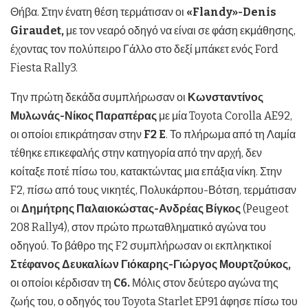
Θήβα. Στην ένατη θέση τερμάτισαν οι
«
Flandy
»-
Denis
Giraudet
,
με τον νεαρό οδηγό να είναι σε φάση εκμάθησης,
έχοντας τον πολύπειρο Γάλλο στο δεξί μπάκετ ενός Ford
Fiesta Rally3.
Την πρώτη δεκάδα συμπλήρωσαν οι
Κωνσταντίνος
Μυλωνάς-Νίκος Παραπέρας
με μία Toyota Corolla AE92,
οι οποίοι επικράτησαν στην
F
2
E
. Το πλήρωμα από τη Λαμία
τέθηκε επικεφαλής στην κατηγορία από την αρχή, δεν
κοίταξε ποτέ πίσω του, κατακτώντας μια επάξια νίκη. Στην
F2, πίσω από τους νικητές, Πολυκάρπου-Βότση, τερμάτισαν
οι
Δημήτρης Παλαιοκώστας-Ανδρέας Βίγκος
(Peugeot
208 Rally4), στον πρώτο πρωταθληματικό αγώνα του
οδηγού. Το βάθρο της F2 συμπλήρωσαν οι εκπληκτικοί
Στέφανος Δευκαλίων Γιόκαρης-Γιώργος Μουρτζούκος,
οι οποίοι κέρδισαν τη
C
6.
Μόλις στον δεύτερο αγώνα της
ζωής του, ο οδηγός του Toyota Starlet EP91 άφησε πίσω του