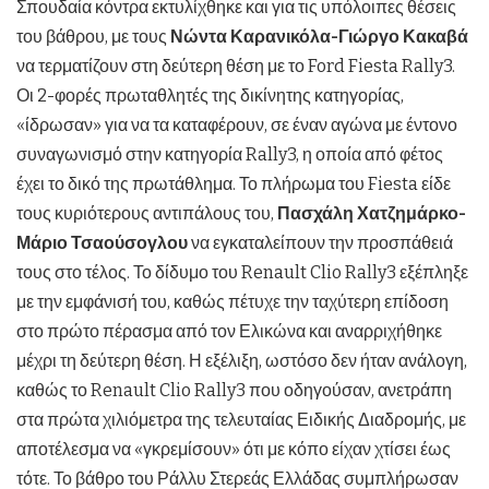
Σπουδαία κόντρα εκτυλίχθηκε και για τις υπόλοιπες θέσεις
του βάθρου, με τους
Νώντα Καρανικόλα-Γιώργο Κακαβά
να τερματίζουν στη δεύτερη θέση με το Ford Fiesta Rally3.
Οι 2-φορές πρωταθλητές της δικίνητης κατηγορίας,
«ίδρωσαν» για να τα καταφέρουν, σε έναν αγώνα με έντονο
συναγωνισμό στην κατηγορία Rally3, η οποία από φέτος
έχει το δικό της πρωτάθλημα. Το πλήρωμα του Fiesta είδε
τους κυριότερους αντιπάλους του,
Πασχάλη Χατζημάρκο-
Μάριο Τσαούσογλου
να εγκαταλείπουν την προσπάθειά
τους στο τέλος. Το δίδυμο του Renault Clio Rally3 εξέπληξε
με την εμφάνισή του, καθώς πέτυχε την ταχύτερη επίδοση
στο πρώτο πέρασμα από τον Ελικώνα και αναρριχήθηκε
μέχρι τη δεύτερη θέση. Η εξέλιξη, ωστόσο δεν ήταν ανάλογη,
καθώς το Renault Clio Rally3 που οδηγούσαν, ανετράπη
στα πρώτα χιλιόμετρα της τελευταίας Ειδικής Διαδρομής, με
αποτέλεσμα να «γκρεμίσουν» ότι με κόπο είχαν χτίσει έως
τότε. Το βάθρο του Ράλλυ Στερεάς Ελλάδας συμπλήρωσαν