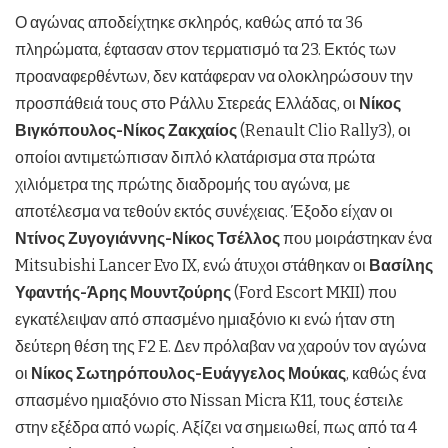
Ο αγώνας αποδείχτηκε σκληρός, καθώς από τα 36
πληρώματα, έφτασαν στον τερματισμό τα 23. Εκτός των
προαναφερθέντων, δεν κατάφεραν να ολοκληρώσουν την
προσπάθειά τους στο Ράλλυ Στερεάς Ελλάδας, οι
Νίκος
Βιγκόπουλος-Νίκος Ζακχαίος
(Renault Clio Rally3), οι
οποίοι αντιμετώπισαν διπλό κλατάρισμα στα πρώτα
χιλιόμετρα της πρώτης διαδρομής του αγώνα, με
αποτέλεσμα να τεθούν εκτός συνέχειας. Έξοδο είχαν οι
Ντίνος Ζυγογιάννης-Νίκος Τσέλλος
που μοιράστηκαν ένα
Mitsubishi Lancer Evo IX, ενώ άτυχοι στάθηκαν οι
Βασίλης
Υφαντής-Άρης Μουντζούρης
(Ford Escort MKII) που
εγκατέλειψαν από σπασμένο ημιαξόνιο κι ενώ ήταν στη
δεύτερη θέση της F2 E. Δεν πρόλαβαν να χαρούν τον αγώνα
οι
Νίκος Σωτηρόπουλος-Ευάγγελος Μούκας
, καθώς ένα
σπασμένο ημιαξόνιο στο Nissan Micra K11, τους έστειλε
στην εξέδρα από νωρίς. Αξίζει να σημειωθεί, πως από τα 4