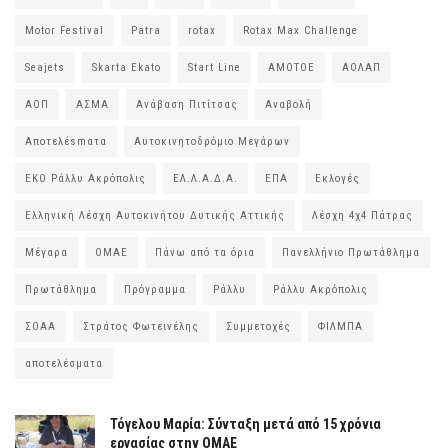
Motor Festival
Patra
rotax
Rotax Max Challenge
Seajets
Skarta Ekato
Start Line
ΑΜΟΤΟΕ
ΑΟΛΑΠ
ΑΟΠ
ΑΣΜΑ
Ανάβαση Πιτίτσας
Αναβολή
Αποτελέsmατα
Αυτοκινητοδρόμιο Μεγάρων
ΕΚΟ Ράλλυ Ακρόπολις
ΕΛ.Λ.Α.Δ.Α.
ΕΠΑ
Εκλογές
Ελληνική Λέσχη Αυτοκινήτου Δυτικής Αττικής
Λέσχη 4χ4 Πάτρας
Μέγαρα
ΟΜΑΕ
Πάνω από τα όρια
Πανελλήνιο Πρωτάθλημα
Πρωτάθλημα
Πρόγραμμα
Ράλλυ
Ράλλυ Ακρόπολις
ΣΟΑΑ
Στράτος Φωτεινέλης
Συμμετοχές
ΦΙΛΜΠΑ
αποτελέσματα
Τόγελου Μαρία: Σύνταξη μετά από 15 χρόνια
εργασίας στην ΟΜΑΕ