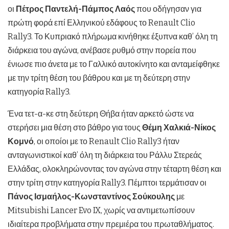
οι
Πέτρος Παντελή-Πάμπος Λαός
που οδήγησαν για
πρώτη φορά επί Ελληνικού εδάφους το Renault Clio
Rally3. Το Κυπριακό πλήρωμα κινήθηκε έξυπνα καθ’ όλη τη
διάρκεια του αγώνα, ανέβασε ρυθμό στην πορεία που
ένιωσε πιο άνετα με το Γαλλικό αυτοκίνητο και ανταμείφθηκε
με την τρίτη θέση του βάθρου και με τη δεύτερη στην
κατηγορία Rally3.
Ένα τετ-α-κε στη δεύτερη Θήβα ήταν αρκετό ώστε να
στερήσει μια θέση στο βάθρο για τους
Θέμη Χαλκιά-Νίκος
Κομνό
, οι οποίοι με το Renault Clio Rally3 ήταν
ανταγωνιστικοί καθ’ όλη τη διάρκεια του Ράλλυ Στερεάς
Ελλάδας, ολοκληρώνοντας τον αγώνα στην τέταρτη θέση και
στην τρίτη στην κατηγορία Rally3. Πέμπτοι τερμάτισαν οι
Πάνος Ισμαήλος-Κωνσταντίνος Σούκουλης
με
Mitsubishi Lancer Evo IX, χωρίς να αντιμετωπίσουν
ιδιαίτερα προβλήματα στην πρεμιέρα του πρωταθλήματος.