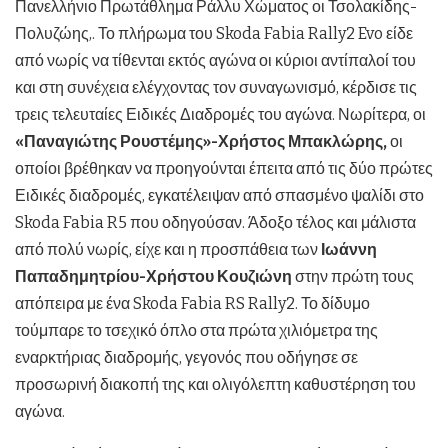
Πανελλήνιο Πρωτάθλημα Ράλλυ Χώματος οι Τσολακίδης-
Πολυζώης,. Το πλήρωμα του Skoda Fabia Rally2 Evo είδε
από νωρίς να τίθενται εκτός αγώνα οι κύριοι αντίπαλοί του
και στη συνέχεια ελέγχοντας τον συναγωνισμό, κέρδισε τις
τρεις τελευταίες Ειδικές Διαδρομές του αγώνα. Νωρίτερα, οι
«Παναγιώτης Ρουστέμης»-Χρήστος Μπακλώρης,
οι
οποίοι βρέθηκαν να προηγούνται έπειτα από τις δύο πρώτες
Ειδικές διαδρομές, εγκατέλειψαν από σπασμένο ψαλίδι στο
Skoda Fabia R5 που οδηγούσαν. Άδοξο τέλος και μάλιστα
από πολύ νωρίς, είχε και η προσπάθεια των
Ιωάννη
Παπαδημητρίου-Χρήστου Κουζιώνη
στην πρώτη τους
απόπειρα με ένα Skoda Fabia RS Rally2. Το δίδυμο
τούμπαρε το τσεχικό όπλο στα πρώτα χιλιόμετρα της
εναρκτήριας διαδρομής, γεγονός που οδήγησε σε
προσωρινή διακοπή της και ολιγόλεπτη καθυστέρηση του
αγώνα.