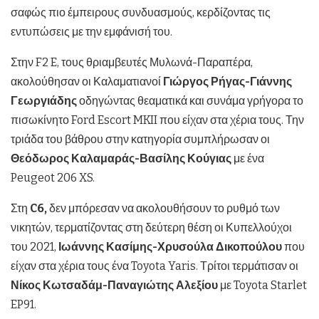
σαφώς πιο έμπειρους συνδυασμούς, κερδίζοντας τις
εντυπώσεις με την εμφάνισή του.
Στην F2 E, τους θριαμβευτές Μυλωνά-Παραπέρα,
ακολούθησαν οι Καλαματιανοί
Γιώργος Ρήγας-Γιάννης
Γεωργιάδης
οδηγώντας θεαματικά και συνάμα γρήγορα το
πισωκίνητο Ford Escort MKII που είχαν στα χέρια τους. Την
τριάδα του βάθρου στην κατηγορία συμπλήρωσαν οι
Θεόδωρος Καλαμαράς-Βασίλης Κούγιας
με ένα
Peugeot 206 XS.
Στη
C
6,
δεν μπόρεσαν να ακολουθήσουν το ρυθμό των
νικητών, τερματίζοντας στη δεύτερη θέση οι Κυπελλούχοι
του 2021,
Ιωάννης Κασίμης-Χρυσούλα Δικοπούλου
που
είχαν στα χέρια τους ένα Toyota Yaris. Τρίτοι τερμάτισαν οι
Νίκος Κωτσαδάμ-Παναγιώτης Αλεξίου
με Toyota Starlet
EP91.