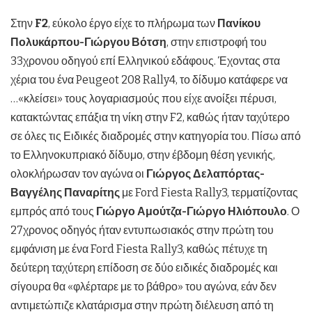
Στην
F
2
, εύκολο έργο είχε το πλήρωμα των
Πανίκου
Πολυκάρπου-Γιώργου Βότση
, στην επιστροφή του
33χρονου οδηγού επί Ελληνικού εδάφους. Έχοντας στα
χέρια του ένα Peugeot 208 Rally4, το δίδυμο κατάφερε να
…«κλείσει» τους λογαριασμούς που είχε ανοίξει πέρυσι,
κατακτώντας επάξια τη νίκη στην F2, καθώς ήταν ταχύτερο
σε όλες τις Ειδικές διαδρομές στην κατηγορία του. Πίσω από
το Ελληνοκυπριακό δίδυμο, στην έβδομη θέση γενικής,
ολοκλήρωσαν τον αγώνα οι
Γιώργος Δελαπόρτας-
Βαγγέλης Παναρίτης
με Ford Fiesta Rally3, τερματίζοντας
εμπρός από τους
Γιώργο Αμούτζα-Γιώργο Ηλιόπουλο
. Ο
27χρονος οδηγός ήταν εντυπωσιακός στην πρώτη του
εμφάνιση με ένα Ford Fiesta Rally3, καθώς πέτυχε τη
δεύτερη ταχύτερη επίδοση σε δύο ειδικές διαδρομές και
σίγουρα θα «φλέρταρε με το βάθρο» του αγώνα, εάν δεν
αντιμετώπιζε κλατάρισμα στην πρώτη διέλευση από τη