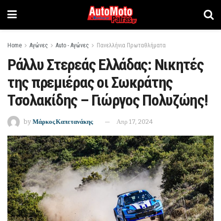
Home
Αγώνες
Auto - Αγώνες
Πανελλήνια Πρωταθλήματα
Ράλλυ Στερεάς Ελλάδας: Νικητές
της πρεμιέρας οι Σωκράτης
Τσολακίδης – Γιώργος Πολυζώης!
by
Μάρκος Καπετανάκης
Απρ 17, 2024