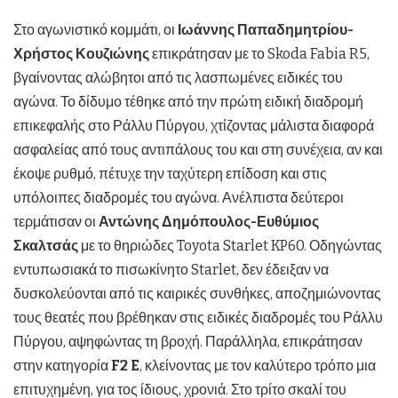
Στο αγωνιστικό κομμάτι, οι
Ιωάννης Παπαδημητρίου-
Χρήστος Κουζιώνης
επικράτησαν με το Skoda Fabia R5,
βγαίνοντας αλώβητοι από τις λασπωμένες ειδικές του
αγώνα. Το δίδυμο τέθηκε από την πρώτη ειδική διαδρομή
επικεφαλής στο Ράλλυ Πύργου, χτίζοντας μάλιστα διαφορά
ασφαλείας από τους αντιπάλους του και στη συνέχεια, αν και
έκοψε ρυθμό, πέτυχε την ταχύτερη επίδοση και στις
υπόλοιπες διαδρομές του αγώνα. Ανέλπιστα δεύτεροι
τερμάτισαν οι
Αντώνης Δημόπουλος-Ευθύμιος
Σκαλτσάς
με το θηριώδες Toyota Starlet KP60. Οδηγώντας
εντυπωσιακά το πισωκίνητο Starlet, δεν έδειξαν να
δυσκολεύονται από τις καιρικές συνθήκες, αποζημιώνοντας
τους θεατές που βρέθηκαν στις ειδικές διαδρομές του Ράλλυ
Πύργου, αψηφώντας τη βροχή. Παράλληλα, επικράτησαν
στην κατηγορία
F2
E
, κλείνοντας με τον καλύτερο τρόπο μια
επιτυχημένη, για τος ίδιους, χρονιά. Στο τρίτο σκαλί του