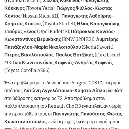
(Hyundai Accent),
Στέλιος Κόκκινος-Παναγιώτης
Κόκκινος
(Toyota Yaris),
Γιώργος Ψύλλος-Κώστας
Κόντος
(Nissan Micra K11),
Παναγιώτης Λαθούρης-
Χρήστος Κουφός
(Toyota Starlet),
Ηλίας Καραγκούνης-
Σταύρος Ξένος
(Opel Kadett E),
Πάτροκλος Κανσός-
Κωνσταντίνος Βερυκάκης
(BMW 320i E21),
Λυμπέρης
Παπάζογλου-Μαρία Νικολοπούλου
(Skoda Favorit),
Πέτρος Βασιλόπουλος-Παύλος Βοτζάκης
(Ford Escort
MKI) και
Κωνσταντίνος Κοφινάς-Ανδρέας Κοφινάς
(Toyota Corolla AE86).
Ένα πρόβλημα με το δυναμό του Peugeot 208 R2 στέρησε
από τους
Αντώνη Αγγελόπουλο-Χρήστο Δίπλα
μια θέση
στο βάθρο της κατηγορίας F2. Από πρόβλημα στον
πολλαπλασιαστή του Renault Clio R3 εγκατέλειψαν νωρίς
την προσπάθειά τους οι
Παναγιώτης Πανούτσος-Φώτης
Κωνσταντόπουλος
, ενώ οι μέχρις εκείνη τη στιγμή τρίτοι