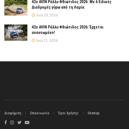
42ο AVIN Ράλλυ Φθιώτιδος 2026: Με 6 Ειδικές
Διαδρομές γύρω από τη Λαμία
Ιούλ 29, 2026
42ο AVIN Ράλλυ Φθιώτιδος 2026: Έρχεται
ανανεωμένο!
Ιούλ 21, 2026
Διαφήμιση
Επικοινωνία
Όροι Χρήσης
Sitemap