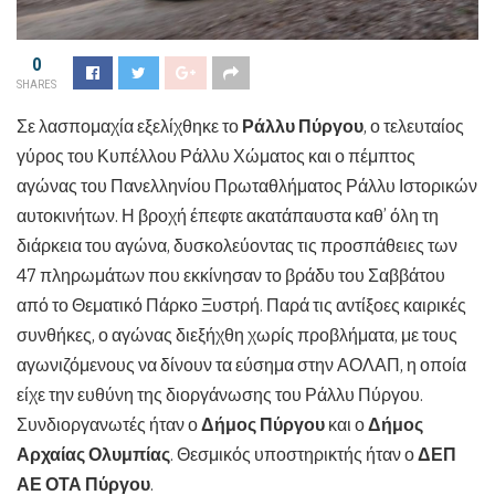
0
SHARES
Σε λασπομαχία εξελίχθηκε το
Ράλλυ Πύργου
, ο τελευταίος
γύρος του Κυπέλλου Ράλλυ Χώματος και ο πέμπτος
αγώνας του Πανελληνίου Πρωταθλήματος Ράλλυ Ιστορικών
αυτοκινήτων. Η βροχή έπεφτε ακατάπαυστα καθ’ όλη τη
διάρκεια του αγώνα, δυσκολεύοντας τις προσπάθειες των
47 πληρωμάτων που εκκίνησαν το βράδυ του Σαββάτου
από το Θεματικό Πάρκο Ξυστρή. Παρά τις αντίξοες καιρικές
συνθήκες, ο αγώνας διεξήχθη χωρίς προβλήματα, με τους
αγωνιζόμενους να δίνουν τα εύσημα στην ΑΟΛΑΠ, η οποία
είχε την ευθύνη της διοργάνωσης του Ράλλυ Πύργου.
Συνδιοργανωτές ήταν ο
Δήμος Πύργου
και ο
Δήμος
Αρχαίας Ολυμπίας
. Θεσμικός υποστηρικτής ήταν ο
ΔΕΠ
ΑΕ ΟΤΑ Πύργου
.