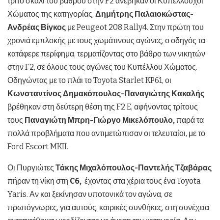
τρίτο σκαλί του βάθρου στην F2 ανέβηκαν οι Κυπελλούχοι
Χώματος της κατηγορίας,
Δημήτρης Παλαιοκώστας-
Ανδρέας Βίγκος
με Peugeot 208 Rally4. Στην πρώτη του
χρονιά εμπλοκής με τους χωμάτινους αγώνες, ο οδηγός τα
κατάφερε περίφημα, τερματίζοντας στο βάθρο των νικητών
στην F2, σε όλους τους αγώνες του Κυπέλλου Χώματος.
Οδηγώντας με το πλάι το Toyota Starlet KP61, οι
Κωνσταντίνος Δημακόπουλος-Παναγιώτης Κακαλής
βρέθηκαν στη δεύτερη θέση της F2 E, αφήνοντας τρίτους
τους
Παναγιώτη Μπρη-Γιώργο Μικελόπουλο,
παρά τα
πολλά προβλήματα που αντιμετώπισαν οι τελευταίοι, με το
Ford Escort MKII.
Οι Πυργιώτες
Τάκης Μιχαλόπουλος-Παντελής Τζαβάρας
πήραν τη νίκη στη
C6,
έχοντας στα χέρια τους ένα Toyota
Yaris. Αν και ξεκίνησαν υποτονικά τον αγώνα, σε
πρωτόγνωρες, για αυτούς, καιρικές συνθήκες, στη συνέχεια