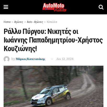
Home
Αγώνες
Auto - Αγώνες
Κύπελλα
Ράλλυ Πύργου: Νικητές οι
Ιωάννης Παπαδημητρίου-Χρήστος
Κουζιώνης!
by
Μάρκος Καπετανάκης
Δεκ 12, 2024