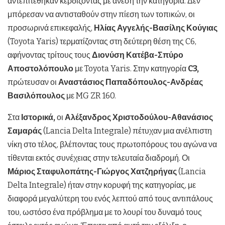
αντεπιτέθηκαν κερδίζοντας με άνεση την κατηγορία. Δεν
μπόρεσαν να αντισταθούν στην πίεση των τοπικών, οι
προσωρινά επικεφαλής,
Ηλίας Αγγελής-Βασίλης Κούγιας
(Toyota Yaris) τερματίζοντας στη δεύτερη θέση της C6,
αφήνοντας τρίτους τους
Διονύση Κατέβα-Σπύρο
Αποστολόπουλο
με Toyota Yaris. Στην κατηγορία
C3,
πρώτευσαν οι
Αναστάσιος Παπαδόπουλος-Ανδρέας
Βασιλόπουλος
με MG ZR 160.
Στα
Ιστορικά,
οι
Αλέξανδρος Χριστοδούλου-Αθανάσιος
Σαμαράς
(Lancia Delta Integrale) πέτυχαν μια ανέλπιστη
νίκη στο τέλος, βλέποντας τους πρωτοπόρους του αγώνα να
τίθενται εκτός συνέχειας στην τελευταία διαδρομή. Οι
Μάριος Σταφυλοπάτης-Γιώργος Χατζηρήγας
(Lancia
Delta Integrale) ήταν στην κορυφή της κατηγορίας, με
διαφορά μεγαλύτερη του ενός λεπτού από τους αντιπάλους
του, ωστόσο ένα πρόβλημα με το λουρί του δυναμό τους