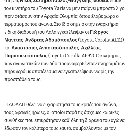
στη C6,
Νίκος Σωτηρόπουλος-Βαγγέλης Μούκας
είδαν
τον κινητήρα του Toyota Yaris να μην παίρνει μπροστά λίγο
πριν φτάσουν στην Αρχαία Ολυμπία, όπου έλαβε χώρα ο
τερματισμός του αγώνα. Στο ίδιο σημείο στην εναρκτήρια
ειδική διαδρομή του Λάλα εγκατέλειψαν οι
Γιώργος
Μανέτας-Ανδρέας Αδαμόπουλος
(Toyota Corolla AE111)
και
Αναστάσιος Αναστασόπουλος-Αχιλλέας
Παρασκευόπουλος
(Toyota Corolla AE92). Ο κινητήρας
των αγωνιστικών των δύο προαναφερθέντων πληρωμάτων
πήρε νερά με αποτέλεσμα να εγκαταλείψουν νωρίς την
προσπάθειά τους.
Η ΑΟΛΑΠ θέλει να ευχαριστήσει τους κριτές του αγώνα,
τους αφανείς ήρωες, οι οποίοι παρά τις άσχημες καιρικές
συνθήκες που επικράτησαν καθ’ όλη τη διάρκεια του αγώνα,
έδωσαν τον καλύτερό τους εαυτό, συμβάλλοντας με τον