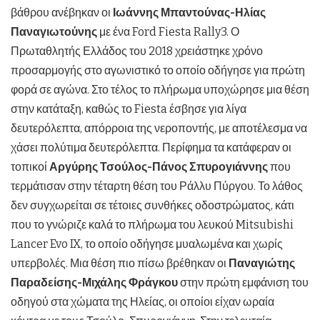
βάθρου ανέβηκαν οι
Ιωάννης Μπαντούνας-Ηλίας
Παναγιωτούνης
με ένα Ford Fiesta Rally3. Ο
Πρωταθλητής Ελλάδος του 2018 χρειάστηκε χρόνο
προσαρμογής στο αγωνιστικό το οποίο οδήγησε για πρώτη
φορά σε αγώνα. Στο τέλος το πλήρωμα υποχώρησε μια θέση
στην κατάταξη, καθώς το Fiesta έσβησε για λίγα
δευτερόλεπτα, απόρροια της νεροποντής, με αποτέλεσμα να
χάσει πολύτιμα δευτερόλεπτα. Περίφημα τα κατάφεραν οι
τοπικοί
Αργύρης Τσούλος-Πάνος Σπυρογιάννης
που
τερμάτισαν στην τέταρτη θέση του Ράλλυ Πύργου. Το λάθος
δεν συγχωρείται σε τέτοιες συνθήκες οδοστρώματος, κάτι
που το γνώριζε καλά το πλήρωμα του λευκού Mitsubishi
Lancer Evo IX, το οποίο οδήγησε μυαλωμένα και χωρίς
υπερβολές. Μια θέση πιο πίσω βρέθηκαν οι
Παναγιώτης
Παραδείσης-Μιχάλης Φράγκου
στην πρώτη εμφάνιση του
οδηγού στα χώματα της Ηλείας, οι οποίοι είχαν ωραία