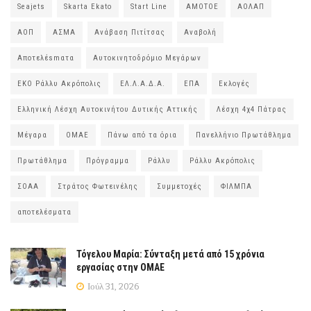
Seajets
Skarta Ekato
Start Line
ΑΜΟΤΟΕ
ΑΟΛΑΠ
ΑΟΠ
ΑΣΜΑ
Ανάβαση Πιτίτσας
Αναβολή
Αποτελέsmατα
Αυτοκινητοδρόμιο Μεγάρων
ΕΚΟ Ράλλυ Ακρόπολις
ΕΛ.Λ.Α.Δ.Α.
ΕΠΑ
Εκλογές
Ελληνική Λέσχη Αυτοκινήτου Δυτικής Αττικής
Λέσχη 4χ4 Πάτρας
Μέγαρα
ΟΜΑΕ
Πάνω από τα όρια
Πανελλήνιο Πρωτάθλημα
Πρωτάθλημα
Πρόγραμμα
Ράλλυ
Ράλλυ Ακρόπολις
ΣΟΑΑ
Στράτος Φωτεινέλης
Συμμετοχές
ΦΙΛΜΠΑ
αποτελέσματα
Τόγελου Μαρία: Σύνταξη μετά από 15 χρόνια
εργασίας στην ΟΜΑΕ
Ιούλ 31, 2026