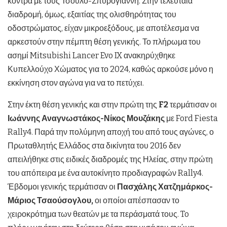
κόντρα με τους Τσούλο-Σπυρογιάννη. Στην τελευταία
διαδρομή, όμως, εξαιτίας της ολισθηρότητας του
οδοστρώματος, είχαν μικροεξόδους, με αποτέλεσμα να
αρκεστούν στην πέμπτη θέση γενικής. Το πλήρωμα του
ασημί Mitsubishi Lancer Evo IX ανακηρύχθηκε
Κυπελλούχο Χώματος για το 2024, καθώς αρκούσε μόνο η
εκκίνηση στον αγώνα για να το πετύχει.
Στην έκτη θέση γενικής και στην πρώτη της
F2
τερμάτισαν οι
Ιωάννης Αναγνωστάκος-Νίκος Μουζάκης
με Ford Fiesta
Rally4. Παρά την πολύμηνη αποχή του από τους αγώνες, ο
Πρωταθλητής Ελλάδος στα δικίνητα του 2016 δεν
απειλήθηκε στις ειδικές διαδρομές της Ηλείας, στην πρώτη
του απόπειρα με ένα αυτοκίνητο προδιαγραφών Rally4.
Έβδομοι γενικής τερμάτισαν οι
Πασχάλης Χατζημάρκος-
Μάριος Τσαούσογλου,
οι οποίοι απέσπασαν το
χειροκρότημα των θεατών με τα περάσματά τους. To