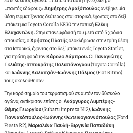
έστειλε εκτός αγώνα. Έπειτα από αυτή την εξέλιξη, ο
«παντός εδάφους»
Δημήτρης Αμαξόπουλος
ανέβηκε μία
θέση τερματίζοντας δεύτερος στα Ιστορικά, έχοντας στο δεξί
μπάκετ μια Toyota Corolla KE30 την τοπική
Ελένη
Βλαχαντώνη.
Στην επανεμφάνισή του μετά από 5 χρόνια
απουσίας, ο
Χρήστος Πλατής
ολοκλήρωσε στην τρίτη θέση
στα Ιστορικά, έχοντας στο δεξί μπάκετ ενός Toyota Starlet,
για πρώτη φορά τον
Κάρολο Λάμπρου.
Οι
Παναγιώτης
Γκλιάτης-Ιπποκράτης Παλαπάνογλου
(Toyota Corolla)
και
Ιωάννης Καλαϊτζιάν-Ιωάννης Πάλμος
(Fiat Ritmo)
τους ακολούθησαν.
Την καρό σημαία του τερματισμού σε αυτόν τον δύσκολο
αγώνα, αντίκρισαν επίσης οι
Ανάργυρος Λυμπέρης-
Θέμης Γεωργίου
(Subaru Impreza N12),
Ιωάννης
Γιαννακόπουλος-Ιωάννης Φωτεινογιαννόπουλος
(Ford
Fiesta R2),
Μαριαλένα Παυλή-Βιργινία Παπαδάκη