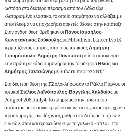
πλήρωμα ήταν στη δεύτερη θέση στα μισά του αγώνα,
ωστόσο στο δεύτερο πέρασμα από τον Λάλα είχε
κλαταρισμένο ελαστικό, το οποίο σταμάτησε να αλλάξει, με
αποτέλεσμα να υποχωρήσει αρκετές θέσεις στην κατάταξη.
Στην όγδοη θέση βρέθηκαν οι
Πάνος Ισμαήλος-
Κωνσταντίνος Σούκουλης
με Mitsubishi Lancer Evo IX,
τερματίζοντας εμπρός από τους τοπικούς
Δημήτρη
Σταυρόπουλο-Δημήτρη Πανούτσο
με ίδιο αυτοκίνητο.
Την πρώτη δεκάδα συμπλήρωσαν τα αδέρφια
Ηλίας και
Δημήτρης Τσετσώνης
με Subaru Impreza N12.
Στη δεύτερη θέση της
F2
ολοκλήρωσαν το Ράλλυ Πύργου οι
τοπικοί
Στέλιος Λαϊνόπουλος-Βαγγέλης Χαλδαίος
με
Peugeot 208 Rally4. Το πλήρωμα στην πρώτη του
απόπειρα με το συγκεκριμένο αγωνιστικό χρειάστηκε χρόνο
προσαρμογής, ανεβάζοντας ρυθμό στο δεύτερο loop των
ειδικών, όταν και εξοικειώθηκε με το γαλλικό «όπλο». Στο