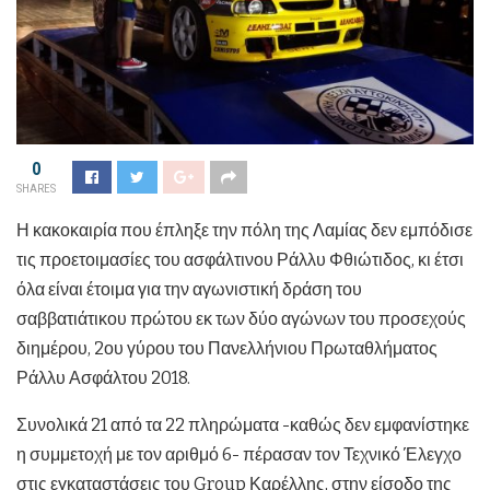
0
SHARES
Η κακοκαιρία που έπληξε την πόλη της Λαμίας δεν εμπόδισε
τις προετοιμασίες του ασφάλτινου Ράλλυ Φθιώτιδος, κι έτσι
όλα είναι έτοιμα για την αγωνιστική δράση του
σαββατιάτικου πρώτου εκ των δύο αγώνων του προσεχούς
διημέρου, 2ου γύρου του Πανελλήνιου Πρωταθλήματος
Ράλλυ Ασφάλτου 2018.
Συνολικά 21 από τα 22 πληρώματα -καθώς δεν εμφανίστηκε
η συμμετοχή με τον αριθμό 6- πέρασαν τον Τεχνικό Έλεγχο
στις εγκαταστάσεις του Group Καρέλλης, στην είσοδο της