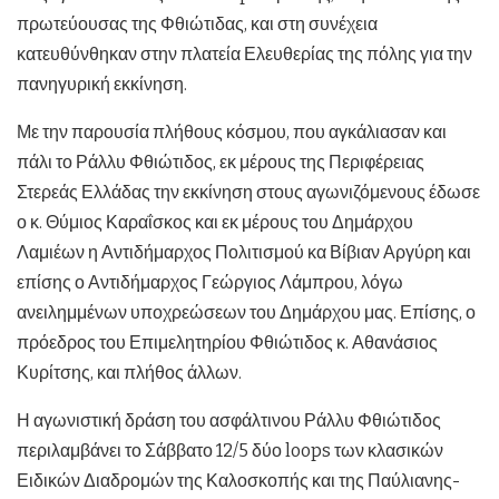
πρωτεύουσας της Φθιώτιδας, και στη συνέχεια
κατευθύνθηκαν στην πλατεία Ελευθερίας της πόλης για την
πανηγυρική εκκίνηση.
Με την παρουσία πλήθους κόσμου, που αγκάλιασαν και
πάλι το Ράλλυ Φθιώτιδος, εκ μέρους της Περιφέρειας
Στερεάς Ελλάδας την εκκίνηση στους αγωνιζόμενους έδωσε
ο κ. Θύμιος Καραΐσκος και εκ μέρους του Δημάρχου
Λαμιέων η Αντιδήμαρχος Πολιτισμού κα Βίβιαν Αργύρη και
επίσης ο Αντιδήμαρχος Γεώργιος Λάμπρου, λόγω
ανειλημμένων υποχρεώσεων του Δημάρχου μας. Επίσης, ο
πρόεδρος του Επιμελητηρίου Φθιώτιδος κ. Αθανάσιος
Κυρίτσης, και πλήθος άλλων.
Η αγωνιστική δράση του ασφάλτινου Ράλλυ Φθιώτιδος
περιλαμβάνει το Σάββατο 12/5 δύο loops των κλασικών
Ειδικών Διαδρομών της Καλοσκοπής και της Παύλιανης-