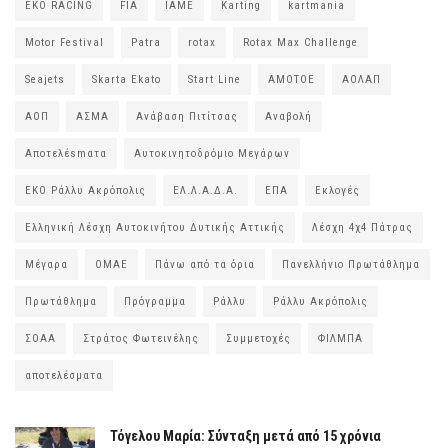
EKO RACING
FIA
IAME
Karting
kartmania
Motor Festival
Patra
rotax
Rotax Max Challenge
Seajets
Skarta Ekato
Start Line
ΑΜΟΤΟΕ
ΑΟΛΑΠ
ΑΟΠ
ΑΣΜΑ
Ανάβαση Πιτίτσας
Αναβολή
Αποτελέsmατα
Αυτοκινητοδρόμιο Μεγάρων
ΕΚΟ Ράλλυ Ακρόπολις
ΕΛ.Λ.Α.Δ.Α.
ΕΠΑ
Εκλογές
Ελληνική Λέσχη Αυτοκινήτου Δυτικής Αττικής
Λέσχη 4χ4 Πάτρας
Μέγαρα
ΟΜΑΕ
Πάνω από τα όρια
Πανελλήνιο Πρωτάθλημα
Πρωτάθλημα
Πρόγραμμα
Ράλλυ
Ράλλυ Ακρόπολις
ΣΟΑΑ
Στράτος Φωτεινέλης
Συμμετοχές
ΦΙΛΜΠΑ
αποτελέσματα
Τόγελου Μαρία: Σύνταξη μετά από 15 χρόνια