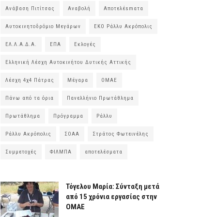
Ανάβαση Πιτίτσας
Αναβολή
Αποτελέsmατα
Αυτοκινητοδρόμιο Μεγάρων
ΕΚΟ Ράλλυ Ακρόπολις
ΕΛ.Λ.Α.Δ.Α.
ΕΠΑ
Εκλογές
Ελληνική Λέσχη Αυτοκινήτου Δυτικής Αττικής
Λέσχη 4χ4 Πάτρας
Μέγαρα
ΟΜΑΕ
Πάνω από τα όρια
Πανελλήνιο Πρωτάθλημα
Πρωτάθλημα
Πρόγραμμα
Ράλλυ
Ράλλυ Ακρόπολις
ΣΟΑΑ
Στράτος Φωτεινέλης
Συμμετοχές
ΦΙΛΜΠΑ
αποτελέσματα
Τόγελου Μαρία: Σύνταξη μετά
από 15 χρόνια εργασίας στην
ΟΜΑΕ