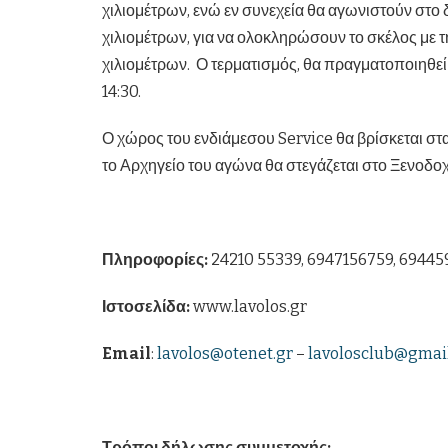
χιλιομέτρων, ενώ εν συνεχεία θα αγωνιστούν στο 
χιλιομέτρων, για να ολοκληρώσουν το σκέλος με τη
χιλιομέτρων. Ο τερματισμός, θα πραγματοποιηθεί
14:30.
Ο χώρος του ενδιάμεσου Service θα βρίσκεται στ
το Αρχηγείο του αγώνα θα στεγάζεται στο Ξενοδοχ
Πληροφορίες:
24210 55339, 6947156759, 6944
Ιστοσελίδα:
www.lavolos.gr
Email
:
lavolos@otenet.gr
–
lavolosclub@gmai
Τρόποι δήλωσης συμμετοχής: