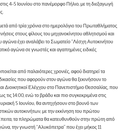
τις 4-5 Ιουνίου στο πανέμορφο Πήλιο, με τη διεξαγωγή
ς.
 μετά από τρία χρόνια στο ημερολόγιο του Πρωταθλήματος
ινήσεις στους φίλους του μηχανοκίνητου αθλητισμού και
υ αγώνα έχει αναλάβει το Σωματείο “Λέσχη Αυτοκινήτου
ατικό αγώνα σε γνωστές και αγαπημένες ειδικές
οιείται από παλαιότερες χρονιές, αφού διατηρεί τα
ιαδικασίες που αφορούν στον αγώνα θα ξεκινήσουν το
 και Διοικητικοί Ελέγχου στο Πανεπιστήμιο Θεσσαλίας, που
ως τις 14:00, ενώ το βράδυ και πιο συγκεκριμένα στις
Κυριακή 5 Ιουνίου, θα αντηχήσουν στο βουνό των
στικών αυτοκινήτων, με την εκκίνηση του πρώτου
. Έπειτα, τα πληρώματα θα κατευθυνθούν στην πρώτη από
γώνα, την γνωστή “Αλυκόπετρα” που έχει μήκος 11