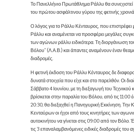
Το Πανελλήνιο Πρωτάθλημα Ράλλυ θα συνεχιστεί σ
του πρώτου ασφάλτινου γύρου της φετινής χρονιά
Ο λόγος για το Ράλλυ Κένταυρος, που επιστρέφει
Ράλλυ και αναμένεται να προσφέρει μεγάλες συγκ
των αγώνων ράλλυ ειδικότερα. Τη διοργάνωση το
Βόλου” (Λ.Α.Β.) και άπαντες αναμένουν έναν θεαμ
διαδρομές.
Η φετινή έκδοση του Ράλλυ Κένταυρος δε διαφοροπ
δυνατά στοιχεία που είχε και στο παρελθόν. Οι δ
Σάββατο 4 Ιουνίου, με τη διεξαγωγή του Τεχνικού
βρίσκεται στην παραλία του Βόλου, από τις 11:00 έ
20:30, θα διεξαχθεί η Πανηγυρική Εκκίνηση. Την 
Κενταύρων οι ήχοι από τους κινητήρες των αγωνι
αυτοκινήτου να γίνεται στις 09:00 από τον Βόλο
τις 3 επαναλαμβανόμενες ειδικές διαδρομές του α