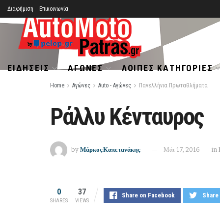
Διαφήμιση
Επικοινωνία
ΕΙΔΉΣΕΙΣ
ΑΓΏΝΕΣ
ΛΟΙΠΈΣ ΚΑΤΗΓΟΡΊΕΣ
Home
Αγώνες
Auto - Αγώνες
Πανελλήνια Πρωταθλήματα
Ράλλυ Κένταυρος
by
Μάρκος Καπετανάκης
Μάι 17, 2016
in
0
37
Share on Facebook
Share 
SHARES
VIEWS