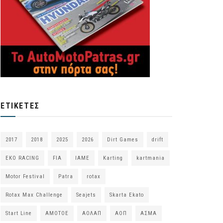
ΕΤΙΚΈΤΕΣ
2017
2018
2025
2026
Dirt Games
drift
EKO RACING
FIA
IAME
Karting
kartmania
Motor Festival
Patra
rotax
Rotax Max Challenge
Seajets
Skarta Ekato
Start Line
ΑΜΟΤΟΕ
ΑΟΛΑΠ
ΑΟΠ
ΑΣΜΑ