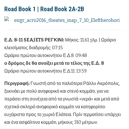
Road Book 1
|
Road Book 2A-2B
Ε.Δ. 8-11 SEAJETS ΡΕΓΚΙΝΙ:
Μήκος: 11,61 χλμ. | Ωράριο
κλεισίματος διαδρομής: 07:15
Ωράριο πρώτου αυτοκινήτου Ε.Δ.8: 09:48
ο δρόμος δε θα ανοίξει μετά το τέλος της Ε.Δ. 8
Ωράριο πρώτου αυτοκινήτου Ε.Δ.11: 13:59
Περιγραφή:
Γνωστή από τα παλιότερα Ράλλυ Ακρόπολις,
ξεκινάει με πολύ ανηφορικό και στενό κομμάτι, για να
περάσει στη συνέχεια από τα γνωστά «νερά» και μετά από
σχετικά σκληρό ανηφορικό κομμάτι να κατηφορίσει
ευχάριστα προς το χωριό Ελάτεια. Πρίν τερματίσει υπάρχει
και ένα ασφάλτινο κομμάτι, μήκους 310 μέτρων.