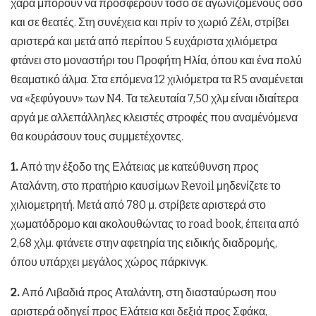
χαρά μπορούν να προσφέρουν τόσο σε αγωνιζόμενους όσο
και σε θεατές. Στη συνέχεια και πρίν το χωριό Ζέλι, στρίβει
αριστερά και μετά από περίπου 5 ευχάριστα χιλιόμετρα
φτάνει στο μοναστήρι του Προφήτη Ηλία, όπου και ένα πολύ
θεαματικό άλμα. Στα επόμενα 12 χιλιόμετρα τα R5 αναμένεται
να «ξεφύγουν» των N4. Τα τελευταία 7,50 χλμ είναι ιδιαίτερα
αργά με αλλεπάλληλες κλειστές στροφές που αναμένόμενα
θα κουράσουν τους συμμετέχοντες.
1.
Από την έξοδο της Ελάτειας με κατεύθυνση προς
Αταλάντη, στο πρατήριο καυσίμων Revoil μηδενίζετε το
χιλιομετρητή. Μετά από 780 μ. στρίβετε αριστερά στο
χωματόδρομο και ακολουθώντας το road book, έπειτα από
2,68 χλμ. φτάνετε στην αφετηρία της ειδικής διαδρομής,
όπου υπάρχει μεγάλος χώρος πάρκινγκ.
2.
Από Λιβαδιά προς Αταλάντη, στη διασταύρωση που
αριστερά οδηγεί προς Ελάτεια και δεξιά προς Σφάκα,