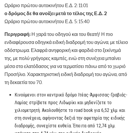
Ωράριο πρώτου αυτοκινήτου Ε.Δ. 2: 11:01
ο δρόμος δε θα ανοίξει μετά το τέλος της Ε.Δ. 2
Ωράριο πρώτου αυτοκινήτου Ε.Δ. 5: 15:40
Περιγραφή:
Η χαρά του οδηγού και του θεατή! Η πιο
ενδιαφέρουσα οδηγικά ειδική διαδρομή του αγώνα, με τέλειο
οδόστρωμα. Ελαφρά ανηφορική και φαρδιά στο ξεκίνημά
της, με πολύ γρήγορες καμπές, ενώ στη συνέχεια μπαίνει
μέσα στο ελατόδασος για να τερματίσει πάνω από το χωριό
Προσήλιο. Χαρακτηριστική ειδική διαδρομή του αγώνα, από
τη δεκαετία του 70.
Κινούμενοι στον κεντρικό δρόμο Ιτέας-Άμφισσας-Γραβιάς-
Λαμίας στρίβετε προς Λιδωρίκι και μηδενίζετε το
χιλιομετρητή. Ακολουθήστε το road book για 6,52 χλμ. και
στη συνέχεια, αφήνοντας δεξιά την αφετηρία της ειδικής
διαδρομής, συνεχίστε ευθεία. Έπειτα από 12,74 χλμ.