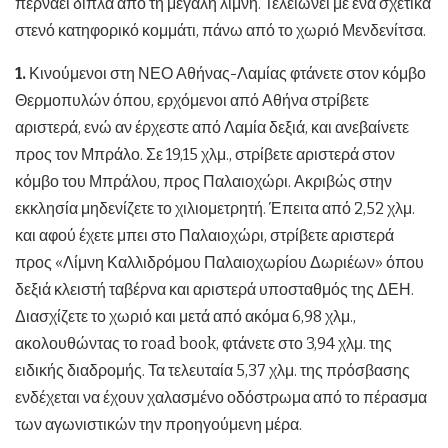
περνάει δίπλα από τη μεγάλη λίμνη. Τελειώνει με ένα σχετικά
στενό κατηφορικό κομμάτι, πάνω από το χωριό Μενδενίτσα.
1.
Κινούμενοι στη ΝΕΟ Αθήνας-Λαμίας φτάνετε στον κόμβο
Θερμοπυλών όπου, ερχόμενοι από Αθήνα στρίβετε
αριστερά, ενώ αν έρχεστε από Λαμία δεξιά, και ανεβαίνετε
προς τον Μπράλο. Σε 19,15 χλμ., στρίβετε αριστερά στον
κόμβο του Μπράλου, προς Παλαιοχώρι. Ακριβώς στην
εκκλησία μηδενίζετε το χιλιομετρητή. Έπειτα από 2,52 χλμ.
και αφού έχετε μπει στο Παλαιοχώρι, στρίβετε αριστερά
προς «Λίμνη Καλλιδρόμου Παλαιοχωρίου Δωριέων» όπου
δεξιά κλειστή ταβέρνα και αριστερά υποσταθμός της ΔΕΗ.
Διασχίζετε το χωριό και μετά από ακόμα 6,98 χλμ.,
ακολουθώντας το road book, φτάνετε στο 3,94 χλμ. της
ειδικής διαδρομής. Τα τελευταία 5,37 χλμ. της πρόσβασης
ενδέχεται να έχουν χαλασμένο οδόστρωμα από το πέρασμα
των αγωνιστικών την προηγούμενη μέρα.