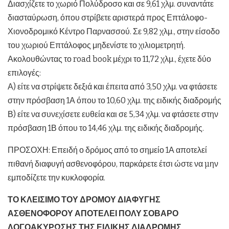
Διασχίζετε το χωριό Πολύδροσο και σε 9,61 χλμ. συναντάτε
διασταύρωση, όπου στρίβετε αριστερά προς Επτάλοφο-
Χιονοδρομικό Κέντρο Παρνασσού. Σε 9,82 χλμ., στην είσοδο
του χωριού Επτάλοφος μηδενίστε το χιλιομετρητή.
Ακολουθώντας το road book μέχρι το 11,72 χλμ., έχετε δύο
επιλογές:
Α) είτε να στρίψετε δεξιά και έπειτα από 3,50 χλμ. να φτάσετε
στην πρόσβαση 1Α όπου το 10,60 χλμ. της ειδικής διαδρομής
Β) είτε να συνεχίσετε ευθεία και σε 5,34 χλμ. να φτάσετε στην
πρόσβαση 1Β όπου το 14,46 χλμ. της ειδικής διαδρομής.
ΠΡΟΣΟΧΗ: Επειδή ο δρόμος από το σημείο 1Α αποτελεί
πιθανή διαφυγή ασθενοφόρου, παρκάρετε έτσι ώστε να µην
εμποδίζετε την κυκλοφορία.
ΤΟ ΚΛΕΙΣΙΜΟ ΤΟΥ ΔΡΟΜΟΥ ΔΙΑΦΥΓΗΣ
ΑΣΘΕΝΟΦΟΡΟΥ ΑΠΟΤΕΛΕΙ ΠΟΛΥ ΣΟΒΑΡΟ
ΛΟΓΟΑΚΥΡΩΣΗΣ ΤΗΣ ΕΙΔΙΚΗΣ ΔΙΑΔΡΟΜΗΣ