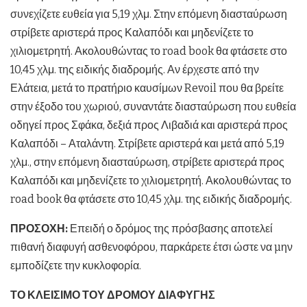
συνεχίζετε ευθεία για 5,19 χλμ. Στην επόμενη διασταύρωση
στρίβετε αριστερά προς Καλαπόδι και μηδενίζετε το
χιλιομετρητή. Ακολουθώντας το road book θα φτάσετε στο
10,45 χλμ. της ειδικής διαδρομής. Αν έρχεστε από την
Ελάτεια, μετά το πρατήριο καυσίμων Revoil που θα βρείτε
στην έξοδο του χωριού, συναντάτε διασταύρωση που ευθεία
οδηγεί προς Σφάκα, δεξιά προς Λιβαδιά και αριστερά προς
Καλαπόδι – Αταλάντη. Στρίβετε αριστερά και μετά από 5,19
χλμ., στην επόμενη διασταύρωση, στρίβετε αριστερά προς
Καλαπόδι και μηδενίζετε το χιλιομετρητή. Ακολουθώντας το
road book θα φτάσετε στο 10,45 χλμ. της ειδικής διαδρομής.
ΠΡΟΣΟΧΗ:
Επειδή ο δρόμος της πρόσβασης αποτελεί
πιθανή διαφυγή ασθενοφόρου, παρκάρετε έτσι ώστε να µην
εμποδίζετε την κυκλοφορία.
ΤΟ ΚΛΕΙΣΙΜΟ ΤΟΥ ΔΡΟΜΟΥ ΔΙΑΦΥΓΗΣ