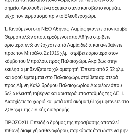
σημείο. Ακολουθεί ένα σχετικά στενό και σβέλτο κομμάτι,
μέχρι τον τερματισμό πριν το Ελευθεροχώρι.
1.
Κινούμενοι στη ΝΕΟ Αθήνας-Λαμίας φτάνετε στον κόμβο
Θερμοπυλών όπου, ερχόμενοι από Αθήνα στρίβετε
αριστερά, ενώ αν έρχεστε από Λαμία δεξιά, και ανεβαίνετε
προς τον Μπράλο. Σε 19,15 χλμ., στρίβετε αριστερά στον
κόμβο του Μπράλου, προς Παλαιοχώρι. Ακριβώς στην
εκκλησία μηδενίζετε το χιλιομετρητή. Έπειτα από 2,52 χλμ.
και αφού έχετε μπει στο Παλαιοχώρι, στρίβετε αριστερά
προς Λίμνη Καλλιδρόμου Παλαιοχωρίου Δωριέων όπου
δεξιά κλειστή ταβέρνα και αριστερά υποσταθμός της ΔΕΗ.
Διασχίζετε το χωριό και μετά από ακόμα 1,61 χλμ. φτάνετε στο
2,08 χλμ. της ειδικής διαδρομής.
ΠΡΟΣΟΧΗ: Επειδή ο δρόμος της πρόσβασης αποτελεί
πιθανή διαφυγή ασθενοφόρου, παρκάρετε έτσι ώστε να µην