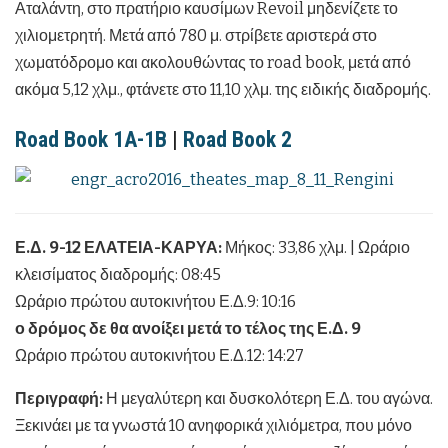
Αταλάντη, στο πρατήριο καυσίμων Revoil μηδενίζετε το
χιλιομετρητή. Μετά από 780 μ. στρίβετε αριστερά στο
χωματόδρομο και ακολουθώντας το road book, μετά από
ακόμα 5,12 χλμ., φτάνετε στο 11,10 χλμ. της ειδικής διαδρομής.
Road Book 1A-1B
|
Road Book 2
Ε.Δ. 9-12 ΕΛΑΤΕΙΑ-ΚΑΡΥΑ:
Μήκος: 33,86 χλμ. | Ωράριο
κλεισίματος διαδρομής: 08:45
Ωράριο πρώτου αυτοκινήτου Ε.Δ.9: 10:16
ο δρόμος δε θα ανοίξει μετά το τέλος της Ε.Δ. 9
Ωράριο πρώτου αυτοκινήτου Ε.Δ.12: 14:27
Περιγραφή:
Η μεγαλύτερη και δυσκολότερη Ε.Δ. του αγώνα.
Ξεκινάει με τα γνωστά 10 ανηφορικά χιλιόμετρα, που μόνο