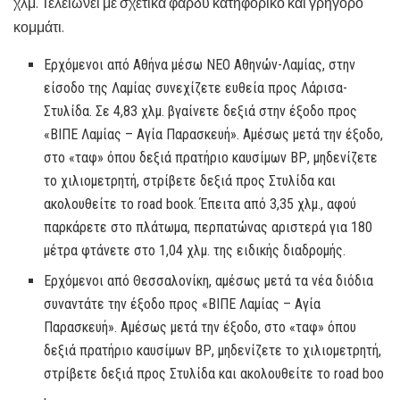
χλμ. Τελειώνει με σχετικά φαρδύ κατηφορικό και γρήγορο
κομμάτι.
Ερχόμενοι από Αθήνα μέσω ΝΕΟ Αθηνών-Λαμίας, στην
είσοδο της Λαμίας συνεχίζετε ευθεία προς Λάρισα-
Στυλίδα. Σε 4,83 χλμ. βγαίνετε δεξιά στην έξοδο προς
«ΒΙΠΕ Λαμίας – Αγία Παρασκευή». Αμέσως μετά την έξοδο,
στο «ταφ» όπου δεξιά πρατήριο καυσίμων ΒΡ, μηδενίζετε
το χιλιομετρητή, στρίβετε δεξιά προς Στυλίδα και
ακολουθείτε το road book. Έπειτα από 3,35 χλμ., αφού
παρκάρετε στο πλάτωμα, περπατώνας αριστερά για 180
μέτρα φτάνετε στο 1,04 χλμ. της ειδικής διαδρομής.
Ερχόμενοι από Θεσσαλονίκη, αμέσως μετά τα νέα διόδια
συναντάτε την έξοδο προς «ΒΙΠΕ Λαμίας – Αγία
Παρασκευή». Αμέσως μετά την έξοδο, στο «ταφ» όπου
δεξιά πρατήριο καυσίμων ΒΡ, μηδενίζετε το χιλιομετρητή,
στρίβετε δεξιά προς Στυλίδα και ακολουθείτε το road boo