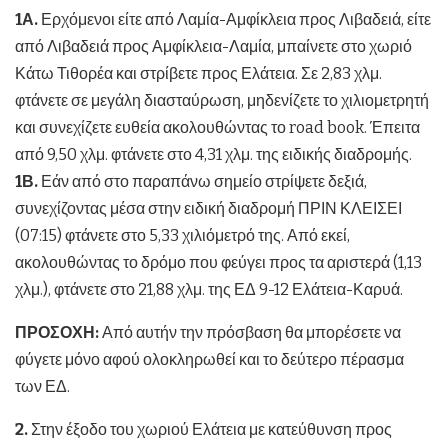
1Α.
Ερχόμενοι είτε από Λαμία-Αμφίκλεια προς Λιβαδειά, είτε
από Λιβαδειά προς Αμφίκλεια-Λαμία, μπαίνετε στο χωριό
Κάτω Τιθορέα και στρίβετε προς Ελάτεια. Σε 2,83 χλμ.
φτάνετε σε μεγάλη διασταύρωση, μηδενίζετε το χιλιομετρητή
και συνεχίζετε ευθεία ακολουθώντας το road book. Έπειτα
από 9,50 χλμ. φτάνετε στο 4,31 χλμ. της ειδικής διαδρομής.
1Β.
Εάν από στο παραπάνω σημείο στρίψετε δεξιά,
συνεχίζοντας μέσα στην ειδική διαδρομή ΠΡΙΝ ΚΛΕΙΣΕΙ
(07:15) φτάνετε στο 5,33 χιλιόμετρό της. Από εκεί,
ακολουθώντας το δρόμο που φεύγει προς τα αριστερά (1,13
χλμ.), φτάνετε στο 21,88 χλμ. της ΕΔ 9-12 Ελάτεια-Καρυά.
ΠΡΟΣΟΧΗ:
Από αυτήν την πρόσβαση θα μπορέσετε να
φύγετε μόνο αφού ολοκληρωθεί και το δεύτερο πέρασμα
των ΕΔ.
2.
Στην έξοδο του χωριού Ελάτεια με κατεύθυνση προς