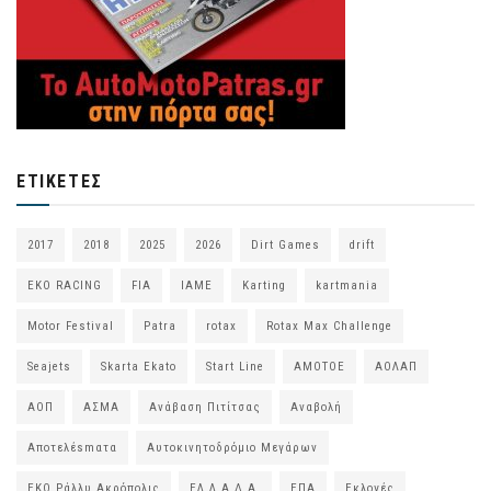
ΕΤΙΚΈΤΕΣ
2017
2018
2025
2026
Dirt Games
drift
EKO RACING
FIA
IAME
Karting
kartmania
Motor Festival
Patra
rotax
Rotax Max Challenge
Seajets
Skarta Ekato
Start Line
ΑΜΟΤΟΕ
ΑΟΛΑΠ
ΑΟΠ
ΑΣΜΑ
Ανάβαση Πιτίτσας
Αναβολή
Αποτελέsmατα
Αυτοκινητοδρόμιο Μεγάρων
ΕΚΟ Ράλλυ Ακρόπολις
ΕΛ.Λ.Α.Δ.Α.
ΕΠΑ
Εκλογές