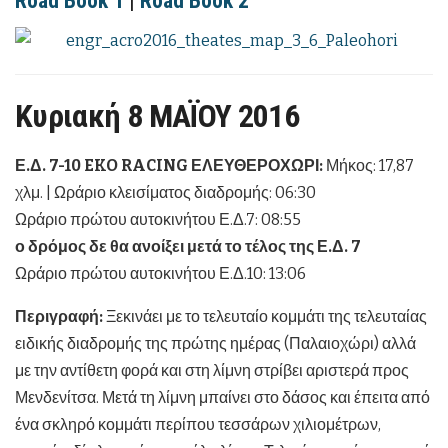
Road Book 1
|
Road Book 2
Κυριακή 8
ΜΑΪΟΥ 2016
Ε.Δ. 7-10 EKO RACING ΕΛΕΥΘΕΡΟΧΩΡΙ:
Μήκος: 17,87
χλμ. | Ωράριο κλεισίματος διαδρομής: 06:30
Ωράριο πρώτου αυτοκινήτου Ε.Δ.7: 08:55
ο δρόμος δε θα ανοίξει μετά το τέλος της Ε.Δ. 7
Ωράριο πρώτου αυτοκινήτου Ε.Δ.10: 13:06
Περιγραφή:
Ξεκινάει με το τελευταίο κομμάτι της τελευταίας
ειδικής διαδρομής της πρώτης ημέρας (Παλαιοχώρι) αλλά
με την αντίθετη φορά και στη λίμνη στρίβει αριστερά προς
Μενδενίτσα. Μετά τη λίμνη μπαίνει στο δάσος και έπειτα από
ένα σκληρό κομμάτι περίπου τεσσάρων χιλιομέτρων,