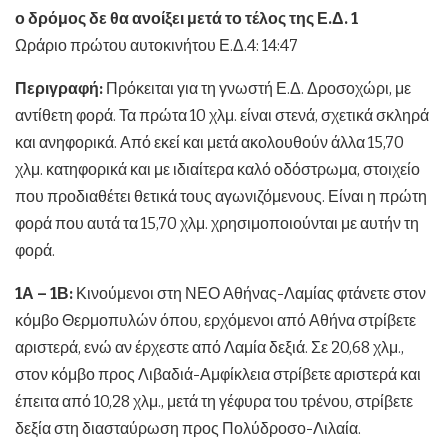
ο δρόμος δε θα ανοίξει μετά το τέλος της Ε.Δ. 1
Ωράριο πρώτου αυτοκινήτου Ε.Δ.4: 14:47
Περιγραφή:
Πρόκειται για τη γνωστή Ε.Δ. Δροσοχώρι, με
αντίθετη φορά. Τα πρώτα 10 χλμ. είναι στενά, σχετικά σκληρά
και ανηφορικά. Από εκεί και μετά ακολουθούν άλλα 15,70
χλμ. κατηφορικά και με ιδιαίτερα καλό οδόστρωμα, στοιχείο
που προδιαθέτει θετικά τους αγωνιζόμενους. Είναι η πρώτη
φορά που αυτά τα 15,70 χλμ. χρησιμοποιούνται με αυτήν τη
φορά.
1Α – 1Β:
Κινούμενοι στη ΝΕΟ Αθήνας-Λαμίας φτάνετε στον
κόμβο Θερμοπυλών όπου, ερχόμενοι από Αθήνα στρίβετε
αριστερά, ενώ αν έρχεστε από Λαμία δεξιά. Σε 20,68 χλμ.,
στον κόμβο προς Λιβαδιά-Αμφίκλεια στρίβετε αριστερά και
έπειτα από 10,28 χλμ., μετά τη γέφυρα του τρένου, στρίβετε
δεξία στη διασταύρωση προς Πολύδροσο-Λιλαία.