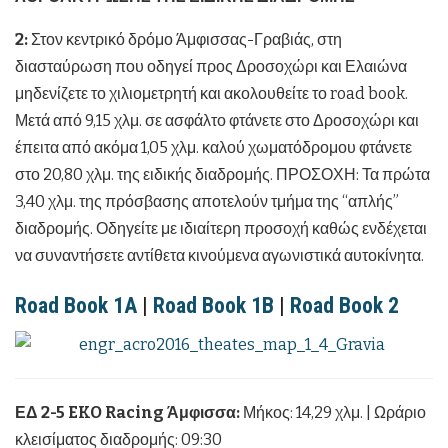
2:
Στον κεντρικό δρόμο Άμφισσας-Γραβιάς, στη
διασταύρωση που οδηγεί προς Δροσοχώρι και Ελαιώνα
μηδενίζετε το χιλιομετρητή και ακολουθείτε το road book.
Μετά από 9,15 χλμ. σε ασφάλτο φτάνετε στο Δροσοχώρι και
έπειτα από ακόμα 1,05 χλμ. καλού χωματόδρομου φτάνετε
στο 20,80 χλμ. της ειδικής διαδρομής. ΠΡΟΣΟΧΗ: Τα πρώτα
3,40 χλμ. της πρόσβασης αποτελούν τμήμα της “απλής”
διαδρομής. Οδηγείτε με ιδιαίτερη προσοχή καθώς ενδέχεται
να συναντήσετε αντίθετα κινούμενα αγωνιστικά αυτοκίνητα.
Road Book 1Α
|
Road Book 1Β
|
Road Book 2
ΕΔ 2-5 EKO Racing Άμφισσα:
Μήκος: 14,29 χλμ. | Ωράριο
κλεισίματος διαδρομής: 09:30