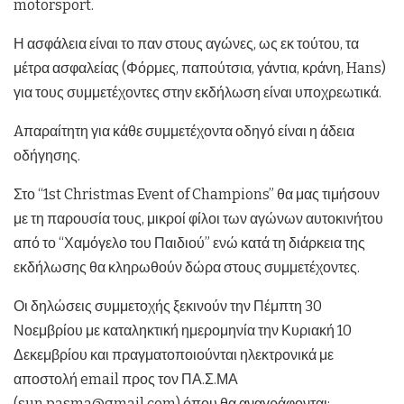
motorsport.
Η ασφάλεια είναι το παν στους αγώνες, ως εκ τούτου, τα
μέτρα ασφαλείας (Φόρμες, παπούτσια, γάντια, κράνη, Hans)
για τους συμμετέχοντες στην εκδήλωση είναι υποχρεωτικά.
Aπαραίτητη για κάθε συμμετέχοντα οδηγό είναι η άδεια
οδήγησης.
Στο “1st Christmas Event of Champions” θα μας τιμήσουν
με τη παρουσία τους, μικροί φίλοι των αγώνων αυτοκινήτου
από το “Χαμόγελο του Παιδιού” ενώ κατά τη διάρκεια της
εκδήλωσης θα κληρωθούν δώρα στους συμμετέχοντες.
Οι δηλώσεις συμμετοχής ξεκινούν την Πέμπτη 30
Νοεμβρίου με καταληκτική ημερομηνία την Κυριακή 10
Δεκεμβρίου και πραγματοποιούνται ηλεκτρονικά με
αποστολή email προς τον ΠΑ.Σ.ΜΑ
(sun.pasma@gmail.com) όπου θα αναγράφονται: