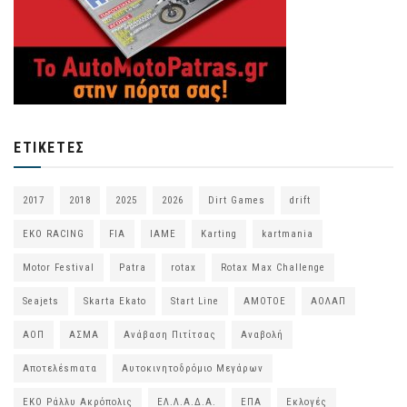
ΕΤΙΚΈΤΕΣ
2017
2018
2025
2026
Dirt Games
drift
EKO RACING
FIA
IAME
Karting
kartmania
Motor Festival
Patra
rotax
Rotax Max Challenge
Seajets
Skarta Ekato
Start Line
ΑΜΟΤΟΕ
ΑΟΛΑΠ
ΑΟΠ
ΑΣΜΑ
Ανάβαση Πιτίτσας
Αναβολή
Αποτελέsmατα
Αυτοκινητοδρόμιο Μεγάρων
ΕΚΟ Ράλλυ Ακρόπολις
ΕΛ.Λ.Α.Δ.Α.
ΕΠΑ
Εκλογές