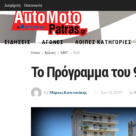
Διαφήμιση
Επικοινωνία
ΕΙΔΉΣΕΙΣ
ΑΓΏΝΕΣ
ΛΟΙΠΈΣ ΚΑΤΗΓΟΡΊΕΣ
Home
Αγώνες
KART
PICK
Το Πρόγραμμα του 9
by
Μάρκος Καπετανάκης
Σεπ 13, 2017
in