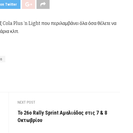
on Twitter
ξ
Cola
Plus
‘
n
Light
που περιλαμβάνει όλα όσα θέλετε να
άρια κλπ.
μα
NEXT POST
Το 26ο Rally Sprint Αμαλιάδας στις 7 & 8
Οκτωβρίου