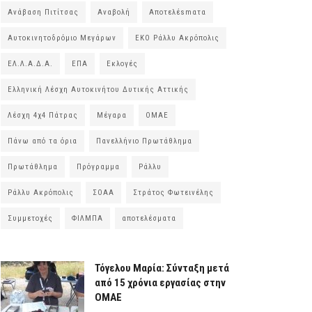
Ανάβαση Πιτίτσας
Αναβολή
Αποτελέsmατα
Αυτοκινητοδρόμιο Μεγάρων
ΕΚΟ Ράλλυ Ακρόπολις
ΕΛ.Λ.Α.Δ.Α.
ΕΠΑ
Εκλογές
Ελληνική Λέσχη Αυτοκινήτου Δυτικής Αττικής
Λέσχη 4χ4 Πάτρας
Μέγαρα
ΟΜΑΕ
Πάνω από τα όρια
Πανελλήνιο Πρωτάθλημα
Πρωτάθλημα
Πρόγραμμα
Ράλλυ
Ράλλυ Ακρόπολις
ΣΟΑΑ
Στράτος Φωτεινέλης
Συμμετοχές
ΦΙΛΜΠΑ
αποτελέσματα
Τόγελου Μαρία: Σύνταξη μετά
από 15 χρόνια εργασίας στην
ΟΜΑΕ