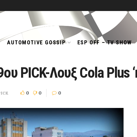
AUTOMOTIVE GOSSIP
ESP OFF – TV SHOW
oυ PICK-Λουξ Cola Plus ‘n
0
0
0
PICK