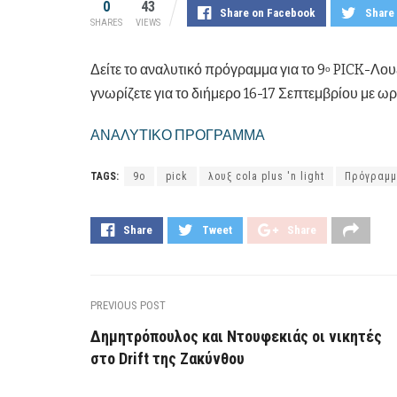
0
43
Share on Facebook
Share 
SHARES
VIEWS
Δείτε το αναλυτικό πρόγραμμα για το 9
PICK
-Λου
ο
γνωρίζετε για το διήμερο 16-17 Σεπτεμβρίου με ωρ
ΑΝΑΛΥΤΙΚΟ ΠΡΟΓΡΑΜΜΑ
TAGS:
9ο
pick
λουξ cola plus 'n light
Πρόγραμ
Share
Tweet
Share
PREVIOUS POST
Δημητρόπουλος και Ντουφεκιάς οι νικητές
στο Drift της Ζακύνθου