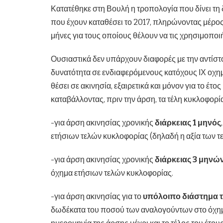
Κατατέθηκε στη Βουλή η τροπολογία που δίνει τη 
που έχουν καταθέσει το 2017, πληρώνοντας μέρος
μήνες για τους οποίους θέλουν να τις χρησιμοποι
Ουσιαστικά δεν υπάρχουν διαφορές με την αντίστο
δυνατότητα σε ενδιαφερόμενους κατόχους ΙΧ οχημ
θέσει σε ακινησία, εξαιρετικά και μόνον για το έτο
καταβάλλοντας, πριν την άρση, τα τέλη κυκλοφορίας
-για άρση ακινησίας χρονικής
διάρκειας 1 μηνός
ετήσιων τελών κυκλοφορίας (δηλαδή η αξία των τε
-για άρση ακινησίας χρονικής
διάρκειας 3 μηνώ
όχημα ετήσιων τελών κυκλοφορίας.
-για άρση ακινησίας για το
υπόλοιπο διάστημα τ
δωδέκατα του ποσού των αναλογούντων στο όχημ