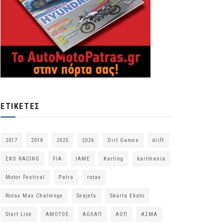
ΕΤΙΚΈΤΕΣ
2017
2018
2025
2026
Dirt Games
drift
EKO RACING
FIA
IAME
Karting
kartmania
Motor Festival
Patra
rotax
Rotax Max Challenge
Seajets
Skarta Ekato
Start Line
ΑΜΟΤΟΕ
ΑΟΛΑΠ
ΑΟΠ
ΑΣΜΑ