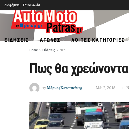
Διαφήμιση
Επικοινωνία
ΕΙΔΉΣΕΙΣ
ΑΓΏΝΕΣ
ΛΟΙΠΈΣ ΚΑΤΗΓΟΡΊΕΣ
Home
Ειδήσεις
Νέα
Πως θα χρεώνονται
by
Μάρκος Καπετανάκης
Μάι 2, 2018
in
Ν