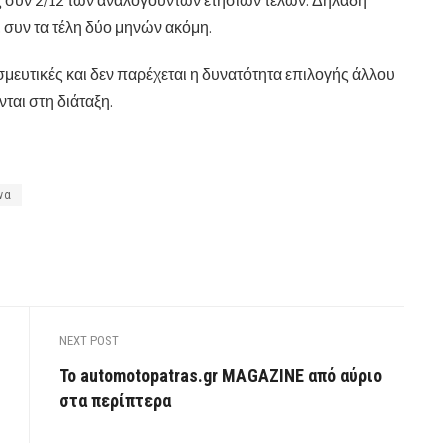
υς συν 2/12 των αναλογούντων ετήσιων τελών. Δηλαδή
, συν τα τέλη δύο μηνών ακόμη.
μευτικές και δεν παρέχεται η δυνατότητα επιλογής άλλου
ται στη διάταξη.
να
NEXT POST
Το automotopatras.gr MAGAZINE από αύριο
στα περίπτερα