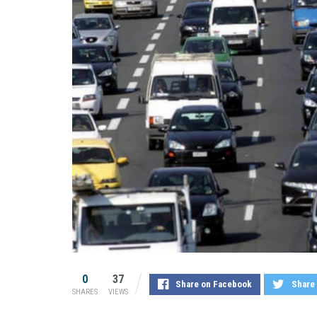
0
37
Share on Facebook
Share 
SHARES
VIEWS