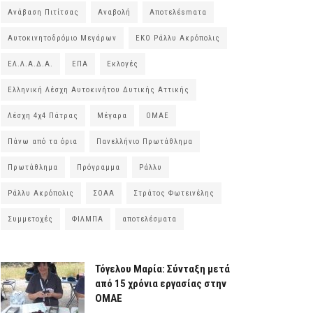
Ανάβαση Πιτίτσας
Αναβολή
Αποτελέsmατα
Αυτοκινητοδρόμιο Μεγάρων
ΕΚΟ Ράλλυ Ακρόπολις
ΕΛ.Λ.Α.Δ.Α.
ΕΠΑ
Εκλογές
Ελληνική Λέσχη Αυτοκινήτου Δυτικής Αττικής
Λέσχη 4χ4 Πάτρας
Μέγαρα
ΟΜΑΕ
Πάνω από τα όρια
Πανελλήνιο Πρωτάθλημα
Πρωτάθλημα
Πρόγραμμα
Ράλλυ
Ράλλυ Ακρόπολις
ΣΟΑΑ
Στράτος Φωτεινέλης
Συμμετοχές
ΦΙΛΜΠΑ
αποτελέσματα
Τόγελου Μαρία: Σύνταξη μετά
από 15 χρόνια εργασίας στην
ΟΜΑΕ